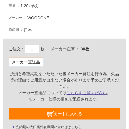
非
1.20kg/枚
重量
常
に
WOODONE
メーカー
適
し
日本
原産国
て
い
る
ご注文：
枚
メーカー在庫
30枚
適
し
メーカー直送品
て
い
決済と希望納期をいただいた後メーカー発注を行う為、欠品
る
等の理由でご用意が出来ない場合があります予めご了承くだ
が
さい。
注
メーカー直送品については
こちらをご覧ください
。
意
※メーカー仕様の梱包で配送されます。
が
必
カートに入れる
要
適
先納期の大口案件在庫問い合わせはこちら