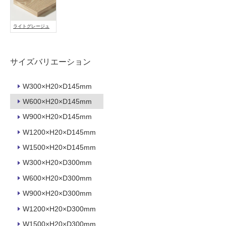
能
使
ライトグレージュ
用
可
能
サイズバリエーション
(寒
冷
W300×H20×D145mm
地
W600×H20×D145mm
以
外)
W900×H20×D145mm
使
W1200×H20×D145mm
用
W1500×H20×D145mm
不
W300×H20×D300mm
可
W600×H20×D300mm
W900×H20×D300mm
フ
W1200×H20×D300mm
W1500×H20×D300mm