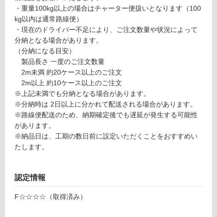
品
計
・重量100kg以上の場合はチャーター便扱いとなります（100
仕
:
kg以内は通常路線便）
様
¥6
・現在のドライバー不足により、ご注文数量や状況によって
欄
4
分納となる場合があります。
を
0/
（分納になる目安）
ご
枚
製品長さ 一度のご注文数量
確
2m未満 約20ケース以上のご注文
認
2m以上 約10ケース以上のご注文
く
※上記未満でも分納となる場合があります。
だ
※分納時は 2日以上に分かれて配送される場合があります。
さ
※路線便配送のため、納期確定後でも遅延が発生する可能性
い
があります。
※納品日は、工期の数日前に設定いただくことをおすすめい
対
たします。
応
し
て
認定情報
い
な
F☆☆☆☆（取得済み）
い