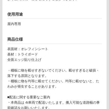
600
対
×D1
応
使用用途
4
し
5）
て
屋内専用
ホ
い
ワ
る
イ
が
商品仕様
ト S
制
TT0
限
表面材：オレフィンシート
600
あ
基材：トライボード
D-D
り
全面エッジ貼り仕上げ
1I-
の
WH
為
・棚板に物を載せすぎないでください。載せすぎると破損・
注
落下する原因となります。
運賃表
意
・棚板に物を均等に載せてください。均等に載せないと、た
Y
が
わみが発生することがあります。
必
要
運
■配送に関する重要なご案内
※
賃
・本商品は 4t車両で配送いたします。搬入可能な道路幅の事
商
合
前確認をお願いいたします。