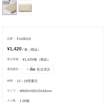
イ
ル
屋
内
FU28019
品番
床・
¥1,420
屋
/ 枚（税込）
外
¥1,420/枚（税込）
発注単価
床・
浴
配送運賃
運賃種別
室
床・
12～18営業日
納期
駐
W600×H20×D145mm
サイズ
車
場
1.00枚
入り数