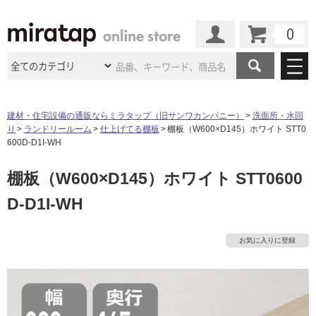
カート
マイページ
商品カテゴリ
建材・住宅設備の通販ならミラタップ（旧サンワカンパニー）
洗面所・水回
り
ランドリールーム
仕上げてる棚板
棚板（W600×D145）ホワイト STT0
施工事例
洗面所・水回り
タイル
600D-D1I-WH
ショールーム
施工事例
法人案件納入事例
棚板（W600×D145）ホワイト STT0600
キッチン
浴室（風呂・
バスルー
ム）・
トイレ
ショールームの
ご案内
東京
ショールーム
D-D1I-WH
ミラタップ
のあるくらし
お客様訪問
インタビュー
ドア（扉）・
建具・玄関
サポート
扉
エクステリア
（外構）
大阪
ショールーム
仙台
ショールーム
店舗・施設事例
お気に入りに登録
その他サービス
ご利用ガイド
初めての方へ
ウッドデッキ
フローリング・
床材
名古屋
ショールーム
京都
ショールーム
ミラタップと
創る家
工事会社紹介
Coziコンシ
よくある質問
お問い合わせ
ASOLIE
ェルジュ
収納
インテリア・
家具
福岡
ショールーム
札幌スマート
ショールー