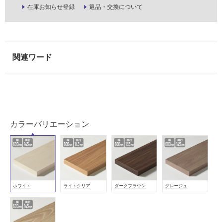
在庫お知らせ登録
返品・交換について
し
て
い
な
い
屋
内
壁・
屋
カラーバリエーション
外
壁・
浴
室
壁
ホワイト
ライトクリア
ダークブラウン
グレージュ
使
用
可