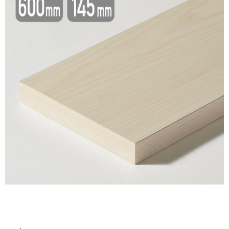
ム
修理お問い合わせ
クレーム公開
自分らしい家づくり
最高のリノベ会社が
みつ
照明
ペット用品
横浜スマート
ショールー
SUVACO
かる
リノベりす
ム
ウェルビーみのお
HDC
説明書・図面検索
水まわり
3年保証
BOX
内装用建材
パネル・壁材
お役立ち情報
住まいの
スタイリング
ロートアイアン
天然石・石材
アイデア
ミラタップ
チャンネル
メンテナンス・
施工材
新商品
オンライン相談
タ