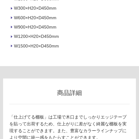
ロ
W300×H20×D450mm
W600×H20×D450mm
ー
W900×H20×D450mm
リ
W1200×H20×D450mm
W1500×H20×D450mm
ン
グ
F
土足・遮
U
2
音・床暖
商品詳細
8
対
0
応
1
し
9
「仕上げてる棚板」は工場で木口までしっかりエッジテープ
て
棚
を貼って出荷するため、仕上がりに差がなく綺麗な棚板を実
い
板
現することができます。また、豊富なカラーラインナップに
る
（W
より空間に統一感をもたらすことができます。