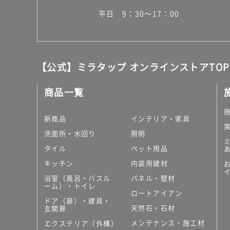
平日 9：30～17：00
【公式】ミラタップ オンラインストアTOP
商品一覧
新商品
インテリア・家具
洗面所・水回り
照明
タイル
ペット用品
キッチン
内装用建材
浴室（風呂・バスル
パネル・壁材
ーム）・トイレ
ロートアイアン
ドア（扉）・建具・
天然石・石材
玄関扉
メンテナンス・施工材
エクステリア（外構）