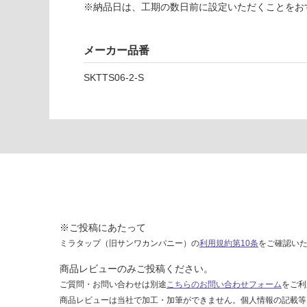
60
※納品日は、工期の数日前に設定いただくことをお
0）
シ
メーカー品番
ル
バ
SKTTS06-2-S
ー2
本
SK
TT
S0
6-2
-S
運賃表
Y
※ご投稿にあたって
ミラタップ（旧サンワカンパニー）の
利用規約第10条
をご確認い
運
賃
商品レビューのみご投稿ください。
合
ご質問・お問い合わせは別途
こちらのお問い合わせフォーム
をご利
計
商品レビューは当社で加工・加筆ができません。個人情報の記載等