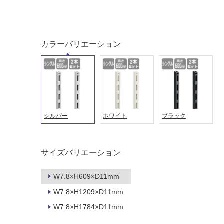
タイル
フローリ
ング
屋内床・
カラーバリエーション
屋外床・
土足・遮
浴室床・
音・床暖
駐車場
対
非
応
常
し
に
シルバー
ホワイト
ブラック
て
適
い
し
る
て
サイズバリエーション
い
対
る
応
W7.8×H609×D11mm
し
適
W7.8×H1209×D11mm
て
し
い
て
W7.8×H1784×D11mm
る
い