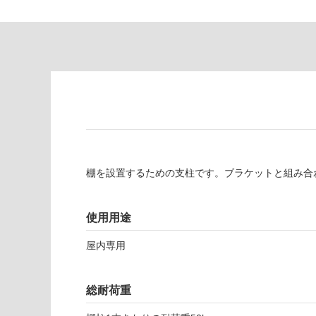
が
る
制
が
限
注
あ
意
り
が
の
必
為
要
注
適
意
し
が
て
必
い
棚を設置するための支柱です。ブラケットと組み合
要
な
※
い
商
屋内壁・屋外
使用用途
品
壁・浴室壁
仕
屋内専用
様
使用可
欄
能
を
総耐荷重
ご
使用可
確