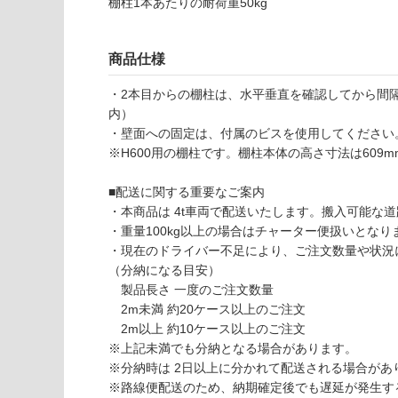
棚柱1本あたりの耐荷重50kg
能
認
(寒冷地
く
以外)
だ
商品仕様
さ
使用不
・2本目からの棚柱は、水平垂直を確認してから間隔
い
可
内）
対
F
・壁面への固定は、付属のビスを使用してください
応
U
※H600用の棚柱です。棚柱本体の高さ寸法は609
し
2
て
8
■配送に関する重要なご案内
い
8
・本商品は 4t車両で配送いたします。搬入可能な
な
0
・重量100kg以上の場合はチャーター便扱いとなりま
い
9
・現在のドライバー不足により、ご注文数量や状況
棚
（分納になる目安）
柱
製品長さ 一度のご注文数量
シ
2m未満 約20ケース以上のご注文
ン
2m以上 約10ケース以上のご注文
グ
※上記未満でも分納となる場合があります。
ル
※分納時は 2日以上に分かれて配送される場合があ
（H
※路線便配送のため、納期確定後でも遅延が発生す