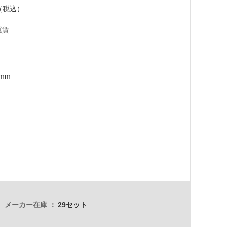
ト（税込）
運賃
1mm
メーカー在庫
29セット