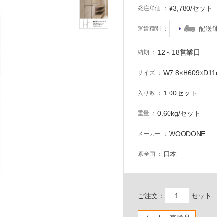
¥3,780/セッ
発注単価
配送
運賃種別
12～18営業日
納期
W7.8×H609×D1
サイズ
1.00セット
入り数
0.60kg/セット
重量
WOODONE
メーカー
日本
原産国
ご注文：
セット