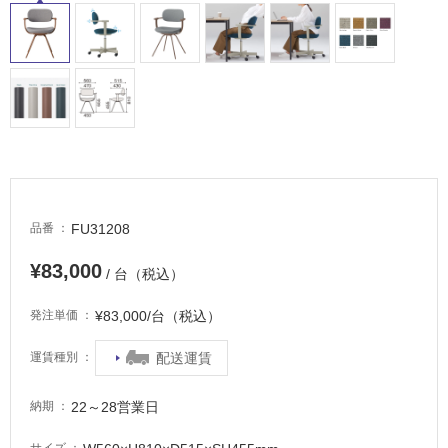
屋
内
床・
屋
外
床・
浴
室
床・
FU31208
品番
駐
¥83,000
/ 台（税込）
車
場
¥83,000/台（税込）
発注単価
非
配送運賃
運賃種別
常
に
適
22～28営業日
納期
し