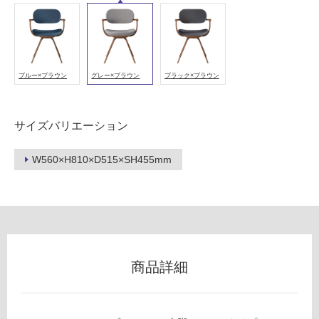
能
(寒
冷
地
以
ブルー×ブラウン
グレー×ブラウン
ブラック×ブラウン
外)
使
用
サイズバリエーション
不
可
W560×H810×D515×SH455mm
フ
ロ
商品詳細
ー