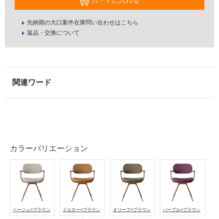
カートに入れる
屋
先納期の大口案件在庫問い合わせはこちら
返品・交換について
内
壁・
屋
外
壁・
浴
室
壁
使
カラーバリエーション
用
可
能
使
用
可
ベージュ×ブラウン
イエロー×ブラウン
オリーブ×ブラウン
パープル×ブラウン