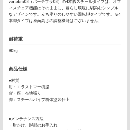
リ
vertebra03（バーテブラ03）の4本脚スチールタイプは、オフ
ィスチェア機能はそのままに、暮らし環境に馴染むシンプル
F
ン
なデザインです。立ち座りのしやすい回転脚タイプです。※4
U
本脚タイプは座面高さの調整機能はございません。
3
グ
1
2
耐荷重
0
土足・遮
8
90kg
音・床暖
v
er
対
te
応
商品仕様
br
し
a
●材質
て
0
肘：エラストマー樹脂
い
3
背・座：布地張り
る
4
脚：スチールパイプ粉体塗装仕上
対
本
応
脚
し
C
●メンテナンス方法
て
h
・肘かけ、脚部のお手入れ
い