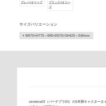
て
適
グレー×オリーブ
ブラック×オリー
い
し
ブ
る
て
い
対
る
サイズバリエーション
応
し
適
て
し
W570×H775～890×D570×SH425～540mm
い
て
る
い
が
る
制
が
限
注
あ
意
り
が
の
必
為
要
注
適
意
し
が
て
vertebra03（バーテブラ03）の5本脚キャ
必
い