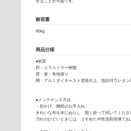
せることが可能です。
要
な
※
い
商
屋内壁・屋外
耐荷重
品
壁・浴室壁
仕
90kg
様
使用可
欄
能
を
商品仕様
ご
使用可
確
●材質
能
認
肘：エラストマー樹脂
(寒冷地
く
背・座：布地張り
以外)
だ
脚：アルミダイキャスト塗装仕上、抵抗付ウレタン
さ
F
使用不
い
U
可
●メンテナンス方法
3
対
・肘かけ、脚部のお手入れ
1
応
きれいな布を水にぬらし、固く絞って拭いてくださ
3
し
汚れのひどいときには、うすめた中性洗剤溶液でお
6
て
9
い