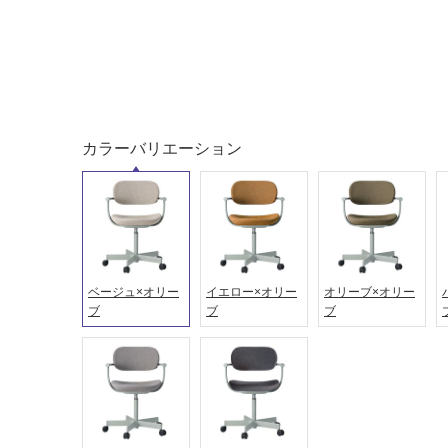
カラーバリエーション
タイル
フローリ
ング
屋内床・
ベージュ×オリー
イエロー×オリー
オリーブ×オリー
屋外床・
ブ
ブ
ブ
土足・遮
浴室床・
音・床暖
駐車場
対
非
応
常
し
に