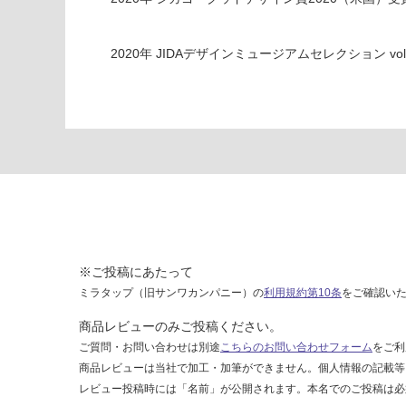
u
B
2020
年
JIDAデザインミュージアムセレクション vol.
ei
g
e
運賃無
料(離
島除
く)
運
賃
※ご投稿にあたって
合
ミラタップ（旧サンワカンパニー）の
利用規約第10条
をご確認い
計
:
商品レビューのみご投稿ください。
¥0/
ご質問・お問い合わせは別途
こちらのお問い合わせフォーム
をご利
台
商品レビューは当社で加工・加筆ができません。個人情報の記載等
レビュー投稿時には「名前」が公開されます。本名でのご投稿は必