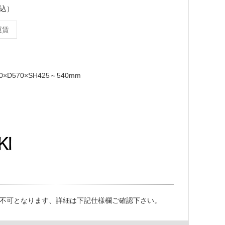
税込）
運賃
0×D570×SH425～540mm
不可となります、詳細は下記仕様欄ご確認下さい。