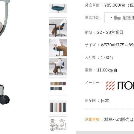
¥85,000/台（
発注単価
配送
運賃種別
22～28営業日
納期
W570×H775～89
サイズ
1.00台
入り数
11.60kg/台
重量
メーカー
日本
原産国
離島への販売は
注意事項