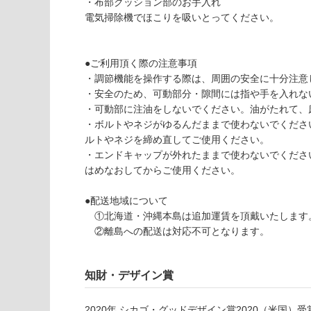
・布部クッション部のお手入れ
v
な
電気掃除機でほこりを吸いとってください。
er
い
te
br
●ご利用頂く際の注意事項
a
・調節機能を操作する際は、周囲の安全に十分注意
0
・安全のため、可動部分・隙間には指や手を入れな
3
・可動部に注油をしないでください。油がたれて、
キ
・ボルトやネジがゆるんだままで使わないでくださ
ャ
ルトやネジを締め直してご使用ください。
ス
・エンドキャップが外れたままで使わないでくださ
タ
はめなおしてからご使用ください。
ー
P
●配送地域について
al
①北海道・沖縄本島は追加運賃を頂戴いたします
e
②離島への配送は対応不可となります。
Ol
iv
e
知財・デザイン賞
×
E
2020
年
シカゴ・グッドデザイン賞2020（米国）
受
cr