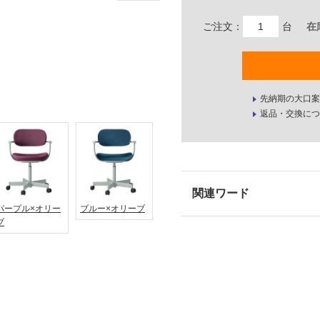
ご注文：
台
在
先納期の大口案
返品・交換につ
パープル×オリー
ブルー×オリーブ
ブ