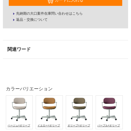
カートに入れる
屋
先納期の大口案件在庫問い合わせはこちら
内
返品・交換について
壁・
屋
外
壁・
浴
室
壁
使
用
カラーバリエーション
可
能
使
用
可
ベージュ×オリーブ
イエロー×オリーブ
オリーブ×オリーブ
パープル×オリーブ
能