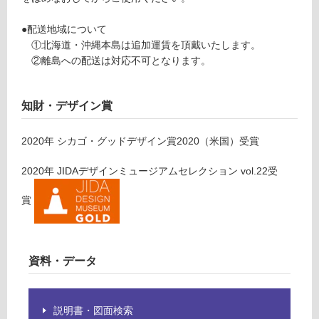
計
確
:
認
●配送地域について
¥0/
く
①北海道・沖縄本島は追加運賃を頂戴いたします。
台
だ
②離島への配送は対応不可となります。
さ
い
知財・デザイン賞
対
応
2020
年
シカゴ・グッドデザイン賞2020（米国）
受賞
し
て
2020
年
JIDAデザインミュージアムセレクション vol.22
受
い
な
賞
い
資料・データ
説明書・図面検索