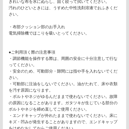
る
きれいな布を水にぬらし、固く絞って拭いてください。
P
が
汚れのひどいときには、うすめた中性洗剤溶液でおふきくだ
al
制
さい。
e
限
Ol
あ
・布部クッション部のお手入れ
iv
り
電気掃除機でほこりを吸いとってください。
e
の
×
為
G
注
●ご利用頂く際の注意事項
ra
意
・調節機能を操作する際は、周囲の安全に十分注意して行な
y
が
ってください。
C
必
・安全のため、可動部分・隙間には指や手を入れないでくだ
要
さい。
運賃無
※
・可動部に注油をしないでください。油がたれて、床や衣類
料(離
商
を汚す原因になります。
島除
品
・ボルトやネジがゆるんだままで使わないでください。故障
く)
仕
の原因になることがあります。ガタツキが生じている部分の
様
ボルトやネジを締め直してご使用ください。
運
欄
・エンドキャップが外れたままで使わないでください。床に
賃
を
キズ・凹みが発生することがありますので、エンドキャップ
合
ご
をはめなおしてからご使用ください。