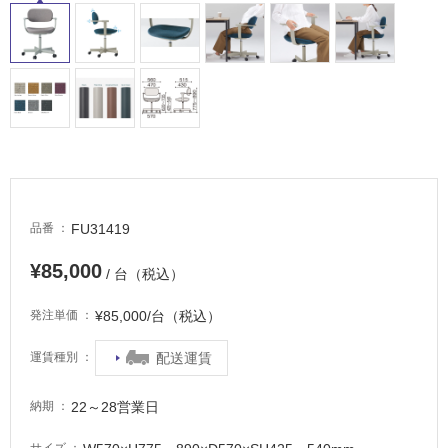
屋
内
床・
屋
外
床・
浴
室
床・
FU31419
品番
駐
車
¥85,000
/ 台（税込）
場
¥85,000/台（税込）
発注単価
非
常
配送運賃
運賃種別
に
適
22～28営業日
納期
し
て