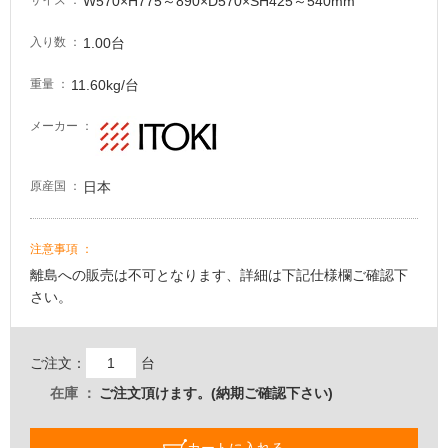
W570×H775～890×D570×SH425～540mm
サイズ
い
る
1.00台
入り数
適
11.60kg/台
重量
し
て
メーカー
い
る
が
日本
原産国
注
意
が
注意事項
必
離島への販売は不可となります、詳細は下記仕様欄ご確認下
要
さい。
適
し
て
ご注文：
台
い
在庫
ご注文頂けます。(納期ご確認下さい)
な
い