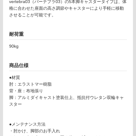
vertebra03（バーテブラ03）の5本脚キャスタータイプは、体
格に合わせた座面の高さ調節やキャスターにより手軽に移動
ン
F
させることが可能です。
U
グ
3
1
耐荷重
4
土足・遮
1
90kg
音・床暖
9
v
対
商品仕様
er
応
te
し
●材質
br
て
肘：エラストマー樹脂
a
い
背・座：布地張り
0
る
脚：アルミダイキャスト塗装仕上、抵抗付ウレタン双輪キャ
3
対
スター
キ
応
ャ
し
ス
て
●メンテナンス方法
タ
い
・肘かけ、脚部のお手入れ
ー