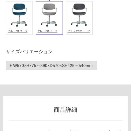
(寒
冷
地
以
外)
ブルー×オリーブ
グレー×オリーブ
ブラック×オリーブ
使
用
サイズバリエーション
不
可
W570×H775～890×D570×SH425～540mm
フ
ロ
商品詳細
ー
リ