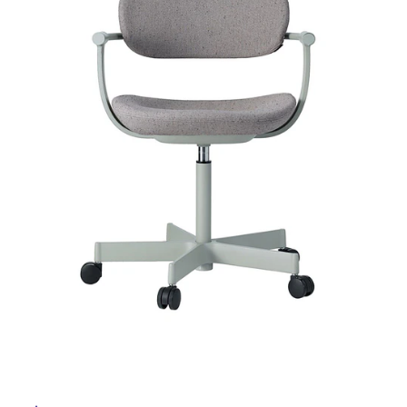
ム
修理お問い合わせ
クレーム公開
自分らしい家づくり
最高のリノベ会社が
みつ
照明
ペット用品
横浜スマート
ショールー
SUVACO
かる
リノベりす
ム
ウェルビーみのお
HDC
説明書・図面検索
水まわり
3年保証
BOX
内装用建材
パネル・壁材
お役立ち情報
住まいの
スタイリング
ロートアイアン
天然石・石材
アイデア
ミラタップ
チャンネル
メンテナンス・
施工材
新商品
オンライン相談
タ
イ
ル