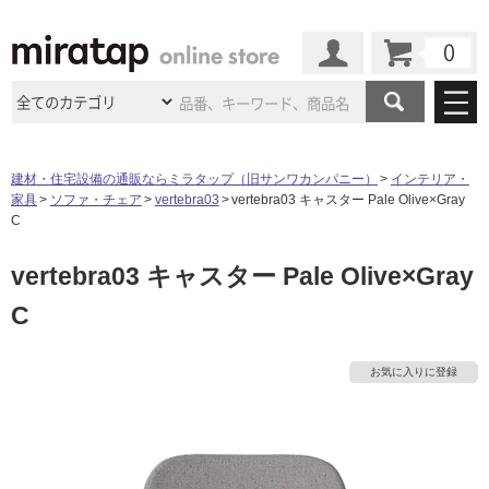
カート
マイページ
商品カテゴリ
建材・住宅設備の通販ならミラタップ（旧サンワカンパニー）
インテリア・
家具
ソファ・チェア
vertebra03
vertebra03 キャスター Pale Olive×Gray
施工事例
洗面所・水回り
タイル
C
ショールーム
施工事例
法人案件納入事例
vertebra03 キャスター Pale Olive×Gray
キッチン
浴室（風呂・
バスルー
ム）・
トイレ
ショールームの
ご案内
東京
ショールーム
C
ミラタップ
のあるくらし
お客様訪問
インタビュー
ドア（扉）・
建具・玄関
サポート
扉
エクステリア
（外構）
大阪
ショールーム
仙台
ショールーム
店舗・施設事例
お気に入りに登録
その他サービス
ご利用ガイド
初めての方へ
ウッドデッキ
フローリング・
床材
名古屋
ショールーム
京都
ショールーム
ミラタップと
創る家
工事会社紹介
Coziコンシ
よくある質問
お問い合わせ
ASOLIE
ェルジュ
収納
インテリア・
家具
福岡
ショールーム
札幌スマート
ショールー