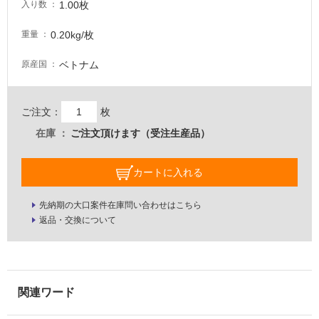
し
1.00枚
入り数
て
い
0.20kg/枚
重量
る
ベトナム
原産国
適
し
て
ご注文：
枚
い
在庫
ご注文頂けます（受注生産品）
る
が
注
カートに入れる
意
が
先納期の大口案件在庫問い合わせはこちら
必
返品・交換について
要
適
し
て
い
な