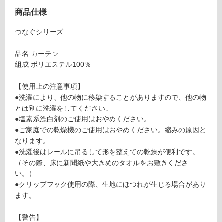
リ
商品仕様
つなぐシリーズ
ン
F
品名 カーテン
グ
U
組成 ポリエステル100％
3
3
【使用上の注意事項】
土足・遮
0
●洗濯により、他の物に移染することがありますので、他の物
音・床暖
7
とは別に洗濯をしてください。
9
対
●塩素系漂白剤のご使用はおやめください。
O
応
●ご家庭での乾燥機のご使用はおやめください。縮みの原因と
F
し
なります。
C
て
●洗濯後はレールに吊るして形を整えての乾燥が便利です。
つ
い
（その際、床に新聞紙や大きめのタオルをお敷きくださ
な
る
い。）
ぐ
●クリップフック使用の際、生地にほつれが生じる場合があり
対
ア
ます。
応
ー
し
ス
【警告】
て