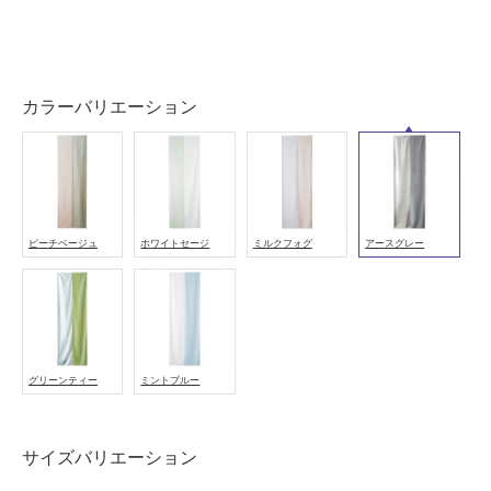
い
屋
内
カラーバリエーション
壁・
屋
外
壁・
浴
ピーチベージュ
ホワイトセージ
ミルクフォグ
アースグレー
室
壁
使
用
グリーンティー
ミントブルー
可
能
使
サイズバリエーション
用