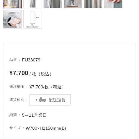
屋
内
床・
屋
外
床・
FU33079
品番
浴
室
¥7,700
/ 枚（税込）
床・
駐
¥7,700/枚（税込）
発注単価
車
配送運賃
運賃種別
場
非
5～11営業日
納期
常
に
W700×H2150mm(B)
サイズ
適