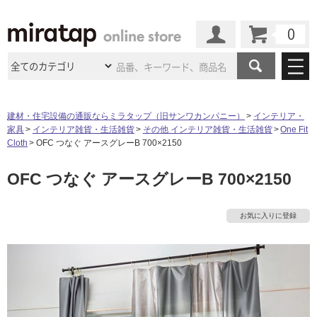
カート
マイページ
商品カテゴリ
建材・住宅設備の通販ならミラタップ（旧サンワカンパニー）
インテリア・
家具
インテリア雑貨・生活雑貨
その他 インテリア雑貨・生活雑貨
One Fit
施工事例
洗面所・水回り
タイル
Cloth
OFC つなぐ アースグレーB 700×2150
ショールーム
施工事例
法人案件納入事例
OFC つなぐ アースグレーB 700×2150
キッチン
浴室（風呂・
バスルー
ム）・
トイレ
ショールームの
ご案内
東京
ショールーム
ミラタップ
のあるくらし
お客様訪問
インタビュー
ドア（扉）・
建具・玄関
お気に入りに登録
サポート
扉
エクステリア
（外構）
大阪
ショールーム
仙台
ショールーム
店舗・施設事例
その他サービス
ご利用ガイド
初めての方へ
ウッドデッキ
フローリング・
床材
名古屋
ショールーム
京都
ショールーム
ミラタップと
創る家
工事会社紹介
Coziコンシ
よくある質問
お問い合わせ
ASOLIE
ェルジュ
収納
インテリア・
家具
福岡
ショールーム
札幌スマート
ショールー