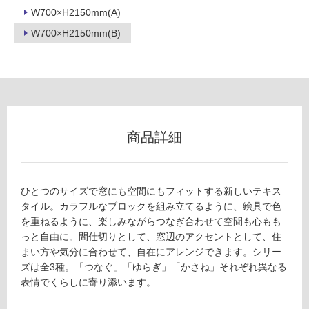
可
W700×H2150mm(A)
能
W700×H2150mm(B)
(寒
冷
地
以
外)
使
用
商品詳細
不
可
ひとつのサイズで窓にも空間にもフィットする新しいテキス
タイル。カラフルなブロックを組み立てるように、絵具で色
を重ねるように、楽しみながらつなぎ合わせて空間も心もも
フ
っと自由に。間仕切りとして、窓辺のアクセントとして、住
まい方や気分に合わせて、自在にアレンジできます。シリー
ロ
ズは全3種。「つなぐ」「ゆらぎ」「かさね」それぞれ異なる
表情でくらしに寄り添います。
ー