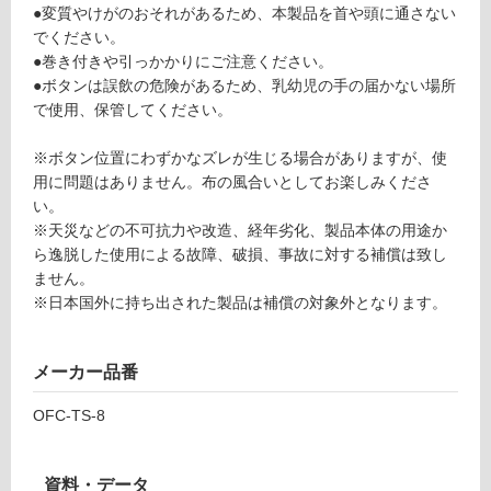
グ
●変質やけがのおそれがあるため、本製品を首や頭に通さない
い
レ
でください。
る
ー
●巻き付きや引っかかりにご注意ください。
が
B
●ボタンは誤飲の危険があるため、乳幼児の手の届かない場所
制
7
で使用、保管してください。
限
0
あ
0
※ボタン位置にわずかなズレが生じる場合がありますが、使
り
×
用に問題はありません。布の風合いとしてお楽しみくださ
の
2
い。
為
1
※天災などの不可抗力や改造、経年劣化、製品本体の用途か
注
5
ら逸脱した使用による故障、破損、事故に対する補償は致し
意
0
ません。
が
※日本国外に持ち出された製品は補償の対象外となります。
必
運賃表
要
O
※
メーカー品番
商
運
品
OFC-TS-8
賃
仕
合
様
計
欄
資料・データ