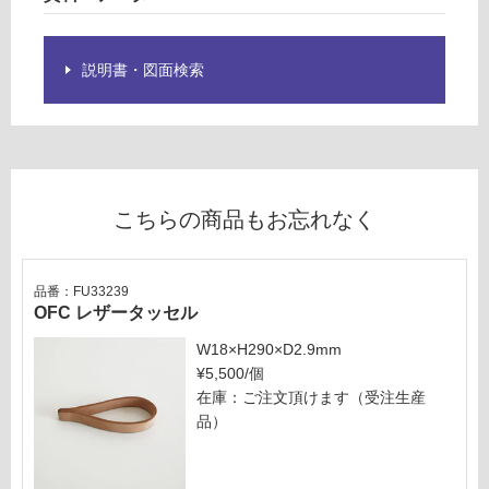
:
を
¥1,
ご
27
確
説明書・図面検索
0/
認
枚
く
だ
さ
い
対
こちらの商品もお忘れなく
応
し
て
品番：FU33239
い
OFC レザータッセル
な
W18×H290×D2.9mm
い
¥5,500/個
在庫：ご注文頂けます（受注生産
品）