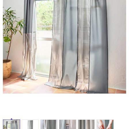
ム
修理お問い合わせ
クレーム公開
自分らしい家づくり
最高のリノベ会社が
みつ
照明
ペット用品
横浜スマート
ショールー
SUVACO
かる
リノベりす
ム
ウェルビーみのお
HDC
説明書・図面検索
水まわり
3年保証
BOX
内装用建材
パネル・壁材
お役立ち情報
住まいの
スタイリング
ロートアイアン
天然石・石材
アイデア
ミラタップ
チャンネル
メンテナンス・
施工材
新商品
オンライン相談
タ
イ
ル