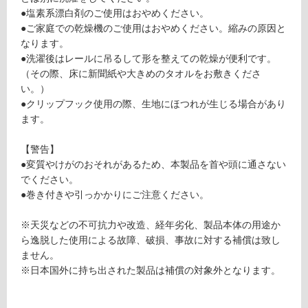
土足・遮
1
●塩素系漂白剤のご使用はおやめください。
4
音・床暖
●ご家庭での乾燥機のご使用はおやめください。縮みの原因と
9
なります。
対
O
●洗濯後はレールに吊るして形を整えての乾燥が便利です。
応
F
（その際、床に新聞紙や大きめのタオルをお敷きくださ
し
C
い。）
て
ゆ
●クリップフック使用の際、生地にほつれが生じる場合があり
い
ら
ます。
る
ぎ
プ
対
【警告】
リ
応
●変質やけがのおそれがあるため、本製品を首や頭に通さない
ズ
し
でください。
ム
て
●巻き付きや引っかかりにご注意ください。
ミ
い
ス
る
※天災などの不可抗力や改造、経年劣化、製品本体の用途か
ト
が
ら逸脱した使用による故障、破損、事故に対する補償は致し
1
制
ません。
5
限
※日本国外に持ち出された製品は補償の対象外となります。
0
あ
0
り