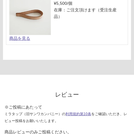
い
¥5,500/個
対
在庫：ご注文頂けます（受注生産
応
品）
し
て
い
商品を見る
な
い
レビュー
※ご投稿にあたって
ミラタップ（旧サンワカンパニー）の
利用規約第10条
をご確認いただき、レ
ビュー投稿をお願いいたします。
商品レビューのみご投稿ください。