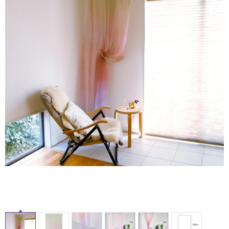
ム
修理お問い合わせ
クレーム公開
自分らしい家づくり
最高のリノベ会社が
みつ
照明
ペット用品
横浜スマート
ショールー
SUVACO
かる
リノベりす
ム
ウェルビーみのお
HDC
説明書・図面検索
水まわり
3年保証
BOX
内装用建材
パネル・壁材
お役立ち情報
住まいの
スタイリング
ロートアイアン
天然石・石材
アイデア
タ
ミラタップ
チャンネル
メンテナンス・
施工材
新商品
オンライン相談
イ
ル
屋
内
床・
屋
外