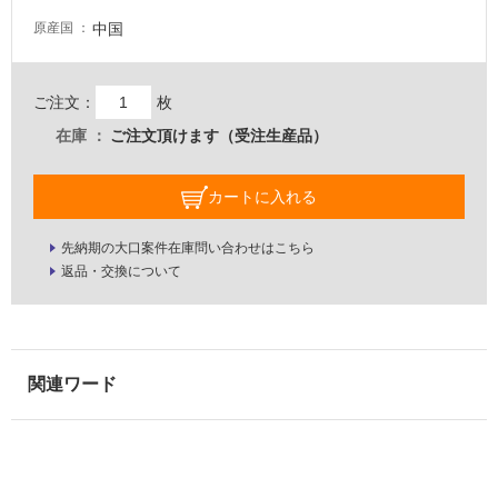
い
る
中国
原産国
が
注
意
ご注文：
枚
が
在庫
ご注文頂けます（受注生産品）
必
要
カートに入れる
適
し
先納期の大口案件在庫問い合わせはこちら
て
返品・交換について
い
な
い
屋
内
壁・
屋