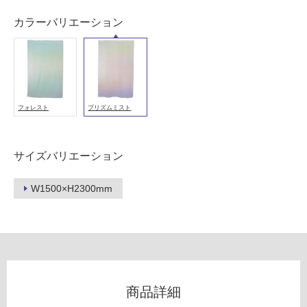
外
カラーバリエーション
壁・
浴
室
壁
使
フォレスト
プリズムミスト
用
可
能
サイズバリエーション
使
用
W1500×H2300mm
可
能
(寒
冷
地
以
外)
商品詳細