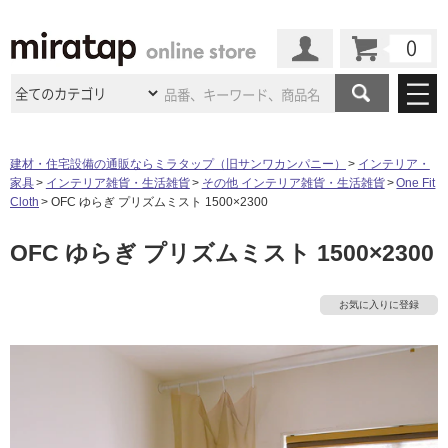
カート
マイページ
商品カテゴリ
建材・住宅設備の通販ならミラタップ（旧サンワカンパニー）
インテリア・
家具
インテリア雑貨・生活雑貨
その他 インテリア雑貨・生活雑貨
One Fit
施工事例
洗面所・水回り
タイル
Cloth
OFC ゆらぎ プリズムミスト 1500×2300
ショールーム
施工事例
法人案件納入事例
OFC ゆらぎ プリズムミスト 1500×2300
キッチン
浴室（風呂・
バスルー
ム）・
トイレ
ショールームの
ご案内
東京
ショールーム
ミラタップ
のあるくらし
お客様訪問
インタビュー
ドア（扉）・
建具・玄関
お気に入りに登録
サポート
扉
エクステリア
（外構）
大阪
ショールーム
仙台
ショールーム
店舗・施設事例
その他サービス
ご利用ガイド
初めての方へ
ウッドデッキ
フローリング・
床材
名古屋
ショールーム
京都
ショールーム
ミラタップと
創る家
工事会社紹介
Coziコンシ
よくある質問
お問い合わせ
ASOLIE
ェルジュ
収納
インテリア・
家具
福岡
ショールーム
札幌スマート
ショールー