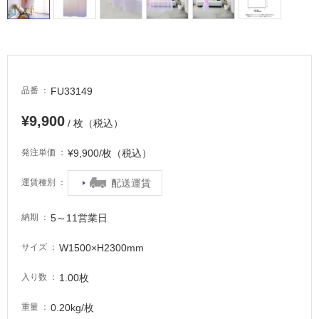
床・
浴
室
床・
駐
FU33149
品番
車
場
¥9,900
/ 枚（税込）
非
¥9,900/枚（税込）
発注単価
常
に
配送運賃
運賃種別
適
し
5～11営業日
納期
て
い
W1500×H2300mm
サイズ
る
適
1.00枚
入り数
し
て
0.20kg/枚
重量