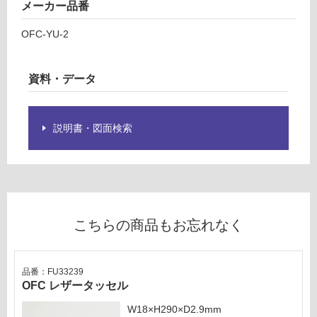
×
メーカー品番
の
2
為
OFC-YU-2
3
注
0
意
0
が
資料・データ
必
運賃表
要
O
※
説明書・図面検索
商
品
運
仕
賃
様
合
欄
計
を
:
こちらの商品もお忘れなく
ご
¥1,
確
27
認
0/
く
品番：FU33239
枚
OFC レザータッセル
だ
さ
W18×H290×D2.9mm