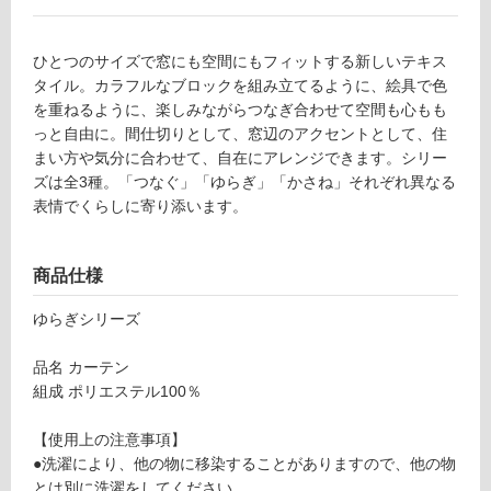
使
用
不
ひとつのサイズで窓にも空間にもフィットする新しいテキス
可
タイル。カラフルなブロックを組み立てるように、絵具で色
を重ねるように、楽しみながらつなぎ合わせて空間も心もも
っと自由に。間仕切りとして、窓辺のアクセントとして、住
まい方や気分に合わせて、自在にアレンジできます。シリー
フ
ズは全3種。「つなぐ」「ゆらぎ」「かさね」それぞれ異なる
表情でくらしに寄り添います。
ロ
商品仕様
ー
ゆらぎシリーズ
リ
品名 カーテン
ン
組成 ポリエステル100％
F
U
【使用上の注意事項】
グ
3
●洗濯により、他の物に移染することがありますので、他の物
3
とは別に洗濯をしてください。