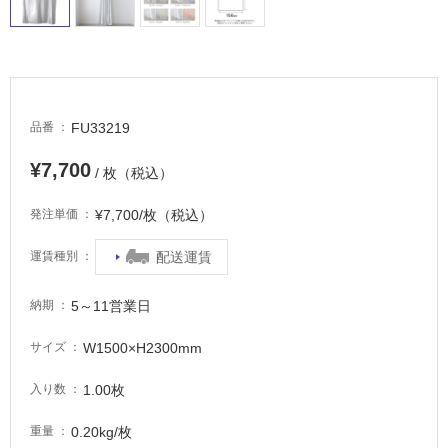
屋
外
床・
浴
室
FU33219
品番
床・
¥7,700
/ 枚（税込）
駐
車
¥7,700/枚（税込）
発注単価
場
配送運賃
運賃種別
非
常
5～11営業日
に
納期
適
W1500×H2300mm
サイズ
し
て
1.00枚
入り数
い
る
0.20kg/枚
重量