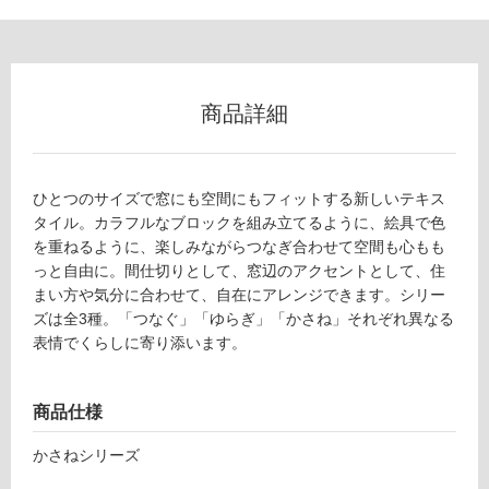
以
外)
使
用
商品詳細
不
可
ひとつのサイズで窓にも空間にもフィットする新しいテキス
タイル。カラフルなブロックを組み立てるように、絵具で色
フ
を重ねるように、楽しみながらつなぎ合わせて空間も心もも
っと自由に。間仕切りとして、窓辺のアクセントとして、住
まい方や気分に合わせて、自在にアレンジできます。シリー
ロ
ズは全3種。「つなぐ」「ゆらぎ」「かさね」それぞれ異なる
表情でくらしに寄り添います。
ー
リ
商品仕様
かさねシリーズ
ン