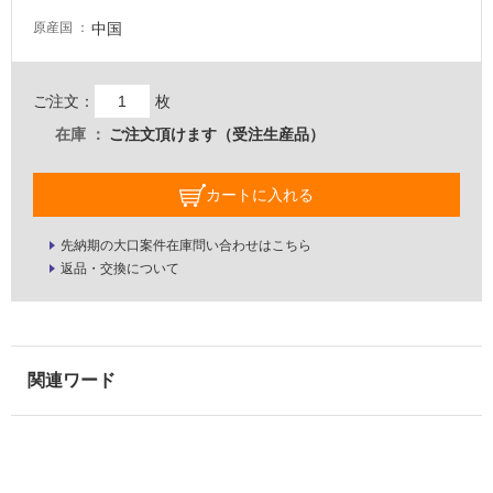
適
し
中国
原産国
て
い
る
ご注文：
枚
が
在庫
ご注文頂けます（受注生産品）
注
意
が
カートに入れる
必
要
先納期の大口案件在庫問い合わせはこちら
返品・交換について
適
し
て
い
な
い
屋
内