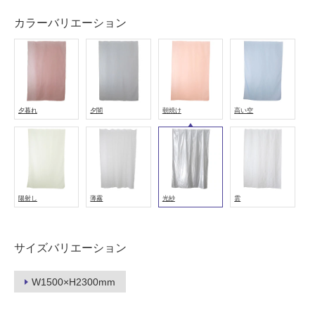
壁・
カラーバリエーション
屋
外
壁・
浴
室
夕暮れ
夕闇
朝焼け
高い空
壁
使
用
可
能
陽射し
薄霧
光紗
雲
使
用
可
サイズバリエーション
能
(寒
W1500×H2300mm
冷
地