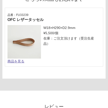
だ
さ
品番：FU33239
い
OFC レザータッセル
対
W18×H290×D2.9mm
応
¥5,500/個
し
在庫：ご注文頂けます（受注生産
て
品）
い
な
い
商品を見る
レビュー