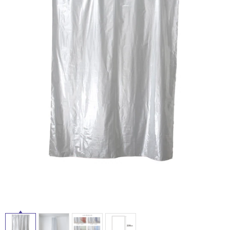
ム
修理お問い合わせ
クレーム公開
自分らしい家づくり
最高のリノベ会社が
みつ
照明
ペット用品
横浜スマート
ショールー
SUVACO
かる
リノベりす
ム
ウェルビーみのお
HDC
説明書・図面検索
水まわり
3年保証
BOX
内装用建材
パネル・壁材
お役立ち情報
住まいの
スタイリング
ロートアイアン
天然石・石材
アイデア
ミラタップ
チャンネル
メンテナンス・
施工材
新商品
オンライン相談
タ
イ
ル
屋
内
床・