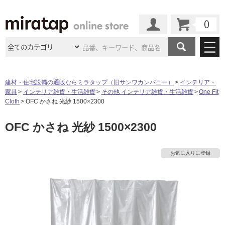
カート
マイページ
商品カテゴリ
建材・住宅設備の通販ならミラタップ（旧サンワカンパニー）
インテリア・
家具
インテリア雑貨・生活雑貨
その他 インテリア雑貨・生活雑貨
One Fit
施工事例
洗面所・水回り
タイル
Cloth
OFC かさね 光紗 1500×2300
ショールーム
施工事例
法人案件納入事例
OFC かさね 光紗 1500×2300
キッチン
浴室（風呂・
バスルー
ム）・
トイレ
ショールームの
ご案内
東京
ショールーム
ミラタップ
のあるくらし
お客様訪問
インタビュー
ドア（扉）・
建具・玄関
お気に入りに登録
サポート
扉
エクステリア
（外構）
大阪
ショールーム
仙台
ショールーム
店舗・施設事例
その他サービス
ご利用ガイド
初めての方へ
ウッドデッキ
フローリング・
床材
名古屋
ショールーム
京都
ショールーム
ミラタップと
創る家
工事会社紹介
Coziコンシ
よくある質問
お問い合わせ
ASOLIE
ェルジュ
収納
インテリア・
家具
福岡
ショールーム
札幌スマート
ショールー