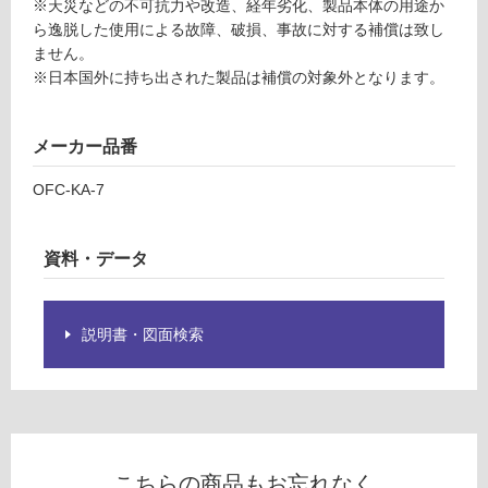
※天災などの不可抗力や改造、経年劣化、製品本体の用途か
限
×
ら逸脱した使用による故障、破損、事故に対する補償は致し
あ
2
ません。
り
3
※日本国外に持ち出された製品は補償の対象外となります。
の
0
為
0
注
メーカー品番
意
運賃表
が
O
OFC-KA-7
必
要
運
※
資料・データ
賃
商
合
品
計
仕
説明書・図面検索
:
様
¥1,
欄
27
を
0/
ご
枚
確
認
こちらの商品もお忘れなく
く