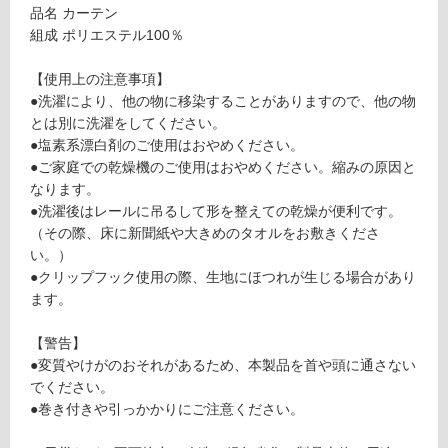
品名 カーテン
グ
組成 ポリエステル100％
F
U
土足・遮
【使用上の注意事項】
3
音・床暖
●洗濯により、他の物に移染することがありますので、他の物
3
とは別に洗濯をしてください。
2
対
●塩素系漂白剤のご使用はおやめください。
1
応
●ご家庭での乾燥機のご使用はおやめください。縮みの原因と
9
し
なります。
O
て
●洗濯後はレールに吊るして形を整えての乾燥が便利です。
F
い
（その際、床に新聞紙や大きめのタオルをお敷きくださ
C
る
い。）
か
●クリップフック使用の際、生地にほつれが生じる場合があり
対
さ
ます。
応
ね
し
光
【警告】
て
紗
●変質やけがのおそれがあるため、本製品を首や頭に通さない
い
1
でください。
る
5
●巻き付きや引っかかりにご注意ください。
が
0
制
0