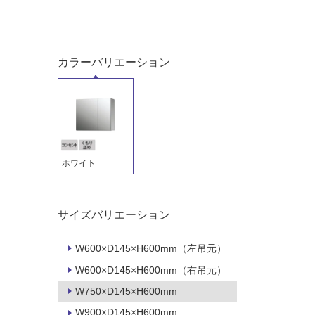
カラーバリエーション
タイル
フローリ
ホワイト
ング
屋内床・
屋外床・
サイズバリエーション
土足・遮
浴室床・
音・床暖
駐車場
W600×D145×H600mm（左吊元）
W600×D145×H600mm（右吊元）
対
非
応
常
W750×D145×H600mm
し
に
W900×D145×H600mm