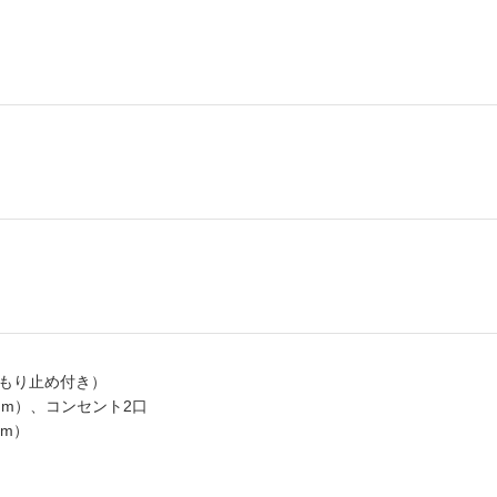
みくもり止め付き）
mm）、コンセント2口
m）