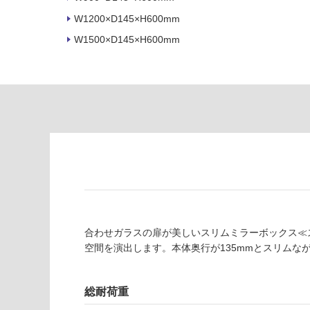
て
適
い
W1200×D145×H600mm
し
る
て
W1500×D145×H600mm
い
対
る
応
し
適
て
し
い
て
る
い
が
る
制
が
限
注
あ
意
り
が
の
必
合わせガラスの扉が美しいスリムミラーボックス≪
為
要
空間を演出します。本体奥行が135mmとスリムな
注
適
意
し
が
総耐荷重
て
必
い