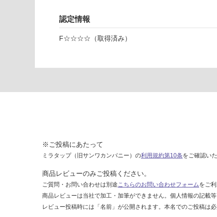
運賃表
認定情報
D
F☆☆☆☆（取得済み）
運
賃
合
計
:
¥2,
58
0/
台
※ご投稿にあたって
ミラタップ（旧サンワカンパニー）の
利用規約第10条
をご確認い
商品レビューのみご投稿ください。
ご質問・お問い合わせは別途
こちらのお問い合わせフォーム
をご利
商品レビューは当社で加工・加筆ができません。個人情報の記載等
レビュー投稿時には「名前」が公開されます。本名でのご投稿は必