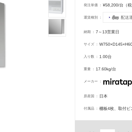
¥58,200/台（
発注単価
配送
運賃種別
7～13営業日
納期
W750×D145×H6
サイズ
1.00台
入り数
17.60kg/台
重量
メーカー
日本
原産国
棚板4枚、取付ビ
付属品