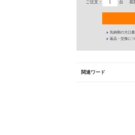
ご注文：
台
在
先納期の大口案
返品・交換につ