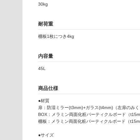
要
30kg
な
※
い
商
屋内壁・屋外
品
耐荷重
壁・浴室壁
仕
様
棚板1枚につき4kg
使用可
欄
能
を
内容量
ご
使用可
確
45L
能
認
(寒冷地
く
以外)
だ
商品仕様
さ
使用不
い
●材質
可
扉：防湿ミラー(t3mm)+ガラス(t4mm)（左扉の
対
BOX：メラミン両面化粧パーティクルボード（t15
応
棚板：メラミン両面化粧パーティクルボード（t15m
し
て
K
●サイズ
い