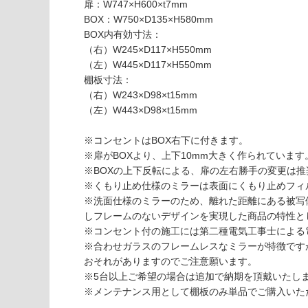
T
扉：W747×H600×t7mm
な
0
BOX：W750×D135×H580mm
い
7
BOX内有効寸法：
5
（右）W245×D117×H550mm
1
（左）W445×D117×H550mm
1
棚板寸法：
R
（右）W243×D98×t15mm
スミ
（左）W443×D98×t15mm
ス
W7
※コンセントはBOX右下に付きます。
50
※扉がBOXより、上下10mm大きく作られています
コン
※BOXの上下反転による、扉の左右勝手の変更は
セン
※くもり止め仕様のミラーは表面にくもり止めフィ
ト・
※洗面仕様のミラーのため、離れた距離にある被写
くも
しフレームのないデザインを実現した商品の特性と
り止
※コンセント付の施工には第二種電気工事士による
め付
※合わせガラスのフレームレスなミラーが特徴です
（二
おそれがありますのでご注意願います。
面
※5台以上ご希望の場合は追加で納期を頂戴いたし
鏡）
※メンテナンス用として棚板のみ単品でご購入いた