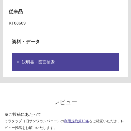
¥1,
仕
65
従来品
様
0/
欄
KT08609
台
を
ご
確
資料・データ
認
く
だ
説明書・図面検索
さ
い
対
応
し
て
レビュー
い
な
※ご投稿にあたって
い
ミラタップ（旧サンワカンパニー）の
利用規約第10条
をご確認いただき、レ
ビュー投稿をお願いいたします。