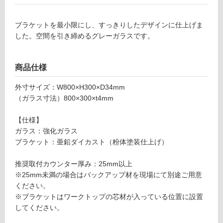
ロ
ー
ブラケットを最小限にし、すっきりしたデザインに仕上げま
した。空間を引き締めるグレーガラスです。
リ
商品仕様
ン
外寸サイズ：W800×H300×D34mm
グ
（ガラス寸法）800×300×t4mm
【仕様】
土足・遮
ガラス：強化ガラス
K
音・床暖
ブラケット：亜鉛ダイカスト（粉体塗装仕上げ）
T
0
対
推奨取付カウンター厚み：25mm以上
8
応
※25mm未満の場合はバックアップ材を現場にて別途ご用意
7
し
ください。
3
て
※ブラケットはワークトップの芯材が入っている位置に設置
9
い
してください。
ガラ
る
スパ