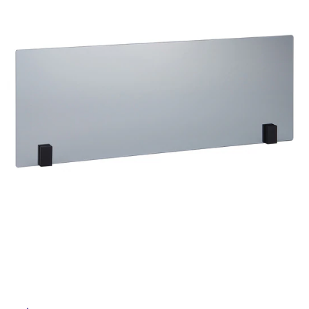
ム
イ
修理お問い合わせ
クレーム公開
自分らしい家づくり
最高のリノベ会社が
みつ
照明
ペット用品
横浜スマート
ショールー
SUVACO
かる
リノベりす
ム
ウェルビーみのお
HDC
ル
説明書・図面検索
水まわり
3年保証
BOX
内装用建材
パネル・壁材
屋
お役立ち情報
住まいの
スタイリング
ロートアイアン
天然石・石材
アイデア
内
床・
ミラタップ
チャンネル
メンテナンス・
施工材
新商品
オンライン相談
屋
外
床・
浴
室
床・
駐
車
場
非