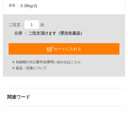
し
3.38kg/台
重量
て
い
な
ご注文：
台
い
在庫
ご注文頂けます（受注生産品）
屋
内
カートに入れる
壁・
先納期の大口案件在庫問い合わせはこちら
屋
返品・交換について
外
壁・
浴
室
壁
使
用
可