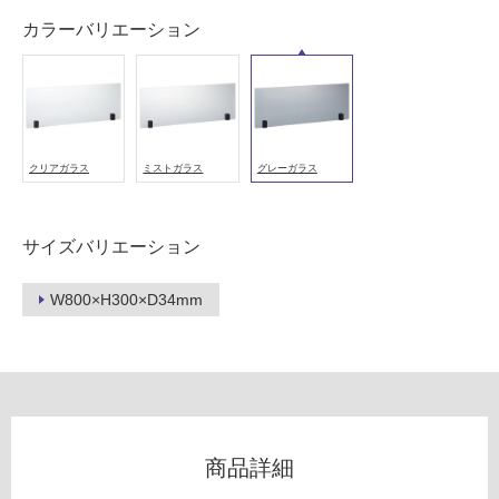
能
カラーバリエーション
使
用
可
能
(寒
冷
クリアガラス
ミストガラス
グレーガラス
地
以
外)
サイズバリエーション
使
用
W800×H300×D34mm
不
可
フ
商品詳細