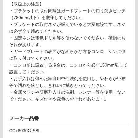
対
【取扱上の注意】
ーテ
応
・ブラケットの取付間隔はガードプレートの切り欠きピッチ
ィシ
し
（780mm以下）を厳守してください。
ョン
て
・ブラケットの取付ネジが緩んでいると大変危険です、ネジ
スク
い
は必ず全て締めてください。
エア
る
・固定ネジは電気ドリル等を使わないでください、破損のお
BL
が
それがあります。
（黒
制
・ガードプレートの表面がなめらかな方をコンロ、シンク側
×グ
限
に取り付けてください。
レー
あ
・コンロ前に設置する場合は、コンロから必ず150mm離して
ガラ
り
設置してください。
ス）
の
・お手入れは薄めた家庭用中性洗剤を使用し、やわらかい布
為
等で汚れを落とし、きれいに拭きとってください。
運賃表
注
・金属タワシや研磨剤入りの洗剤、シンナー等を使用しない
E
意
でください。キズ付きや変色のおそれがあります。
が
運
必
賃
要
メーカー品番
合
※
計
CC+8030G-SBL
商
:
品