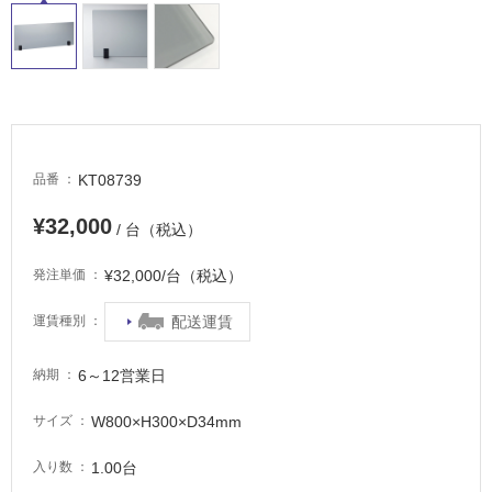
常
に
適
し
て
い
る
KT08739
品番
適
し
¥32,000
/ 台（税込）
て
い
¥32,000/台（税込）
発注単価
る
が
配送運賃
運賃種別
注
意
6～12営業日
納期
が
必
W800×H300×D34mm
サイズ
要
1.00台
入り数
適