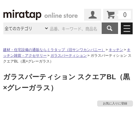
カート
マイページ
商品カテゴリ
建材・住宅設備の通販ならミラタップ（旧サンワカンパニー）
キッチン
キ
ッチン雑貨・アクセサリー
ガラスパーティション
ガラスパーティション ス
施工事例
洗面所・水回り
タイル
クエアBL（黒×グレーガラス）
ショールーム
施工事例
法人案件納入事例
ガラスパーティション スクエアBL（黒
キッチン
浴室（風呂・
バスルー
ム）・
トイレ
ショールームの
ご案内
東京
ショールーム
×グレーガラス）
ミラタップ
のあるくらし
お客様訪問
インタビュー
ドア（扉）・
建具・玄関
サポート
扉
エクステリア
（外構）
大阪
ショールーム
仙台
ショールーム
店舗・施設事例
お気に入りに登録
その他サービス
ご利用ガイド
初めての方へ
ウッドデッキ
フローリング・
床材
名古屋
ショールーム
京都
ショールーム
ミラタップと
創る家
工事会社紹介
Coziコンシ
タ
よくある質問
お問い合わせ
ASOLIE
ェルジュ
収納
インテリア・
家具
福岡
ショールーム
札幌スマート
ショールー