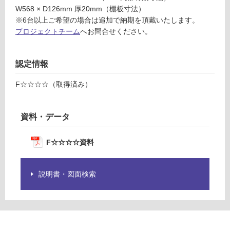
D
W568 × D126mm 厚20mm（棚板寸法）
※
※6台以上ご希望の場合は追加で納期を頂戴いたします。
商
プロジェクトチーム
へお問合せください。
品
運
仕
賃
様
合
認定情報
欄
計
を
:
F☆☆☆☆（取得済み）
ご
¥2,
確
58
認
0/
資料・データ
く
台
だ
F☆☆☆☆資料
さ
い
対
説明書・図面検索
応
し
て
い
な