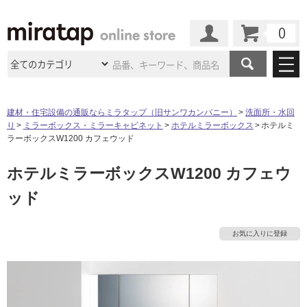
カート
マイページ
商品カテゴリ
建材・住宅設備の通販ならミラタップ（旧サンワカンパニー）
洗面所・水回
り
ミラーボックス・ミラーキャビネット
ホテルミラーボックス
ホテルミ
施工事例
洗面所・水回り
タイル
ラーボックスW1200 カフェウッド
ショールーム
施工事例
法人案件納入事例
ホテルミラーボックスW1200 カフェウ
キッチン
浴室（風呂・
バスルー
ム）・
トイレ
ショールームの
ご案内
東京
ショールーム
ッド
ミラタップ
のあるくらし
お客様訪問
インタビュー
ドア（扉）・
建具・玄関
サポート
扉
エクステリア
（外構）
大阪
ショールーム
仙台
ショールーム
店舗・施設事例
お気に入りに登録
その他サービス
ご利用ガイド
初めての方へ
ウッドデッキ
フローリング・
床材
名古屋
ショールーム
京都
ショールーム
ミラタップと
創る家
工事会社紹介
Coziコンシ
よくある質問
お問い合わせ
ASOLIE
ェルジュ
収納
インテリア・
家具
福岡
ショールーム
札幌スマート
ショールー