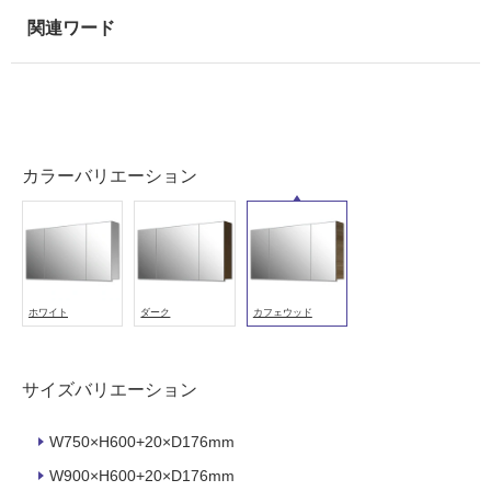
使
用
可
能
使
用
可
カラーバリエーション
能
(寒
冷
地
以
外)
ホワイト
ダーク
カフェウッド
使
用
不
サイズバリエーション
可
W750×H600+20×D176mm
W900×H600+20×D176mm