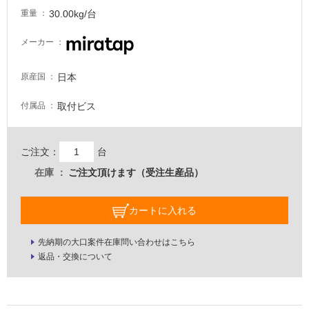
要
30.00kg/台
重量
適
メーカー
し
て
い
日本
原産国
な
取付ビス
付属品
い
屋
ご注文：
台
内
在庫
ご注文頂けます（受注生産品）
壁・
屋
カートに入れる
外
壁・
先納期の大口案件在庫問い合わせはこちら
浴
返品・交換について
室
壁