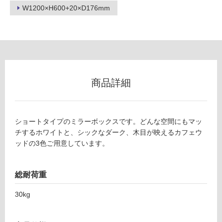
フ
W1200×H600+20×D176mm
ロ
ー
リ
商品詳細
ン
K
ショートタイプのミラーボックスです。どんな空間にもマッ
T
グ
チするホワイトと、シックなダーク、木目が映えるカフェウ
1
ッドの3色ご用意しています。
3
土足・遮
1
3
音・床暖
総耐荷重
9
対
N
30kg
応
ホ
し
テ
て