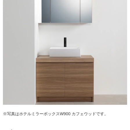
ム
修理お問い合わせ
クレーム公開
自分らしい家づくり
最高のリノベ会社が
みつ
タ
照明
ペット用品
横浜スマート
ショールー
SUVACO
かる
リノベりす
ム
ウェルビーみのお
HDC
説明書・図面検索
水まわり
3年保証
イ
BOX
内装用建材
パネル・壁材
お役立ち情報
住まいの
スタイリング
ル
ロートアイアン
天然石・石材
アイデア
ミラタップ
チャンネル
屋
メンテナンス・
施工材
新商品
オンライン相談
内
床・
屋
外
床・
浴
室
床・
※写真はホテルミラーボックスW900 カフェウッドです。
駐
車