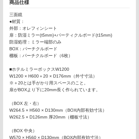
ル
商品仕様
い
ミ
る
ラ
三面鏡
ー
●材質：
対
ボ
外部：オレフィンシート
応
ッ
扉：防湿ミラー(t5mm)+パーティクルボード(t15mm)
し
ク
防湿処理：ミラー端部のみ
て
ス
BOX：パーチクルボード
い
W
棚板：パーチクルボード（6枚）
る
1
が
2
■ホテルミラーボックスW1200
制
0
W1200 × H600＋20 × D176mm（外寸寸法）
限
0
※＋20とは手がかり用スペースのこと。
あ
カ
扉がBOXより下に20mm長く作られています。
り
フ
の
ェ
（BOX 左・右）
為
ウ
W264.5 × H560 × D130mm（BOX内部有効寸法）
注
ッ
W262.5 × D126mm 厚20mm（棚板寸法）
意
ド
が
（BOX 中央）
必
運賃表
W570 × H560 × D130mm（BOX内部有効寸法）
要