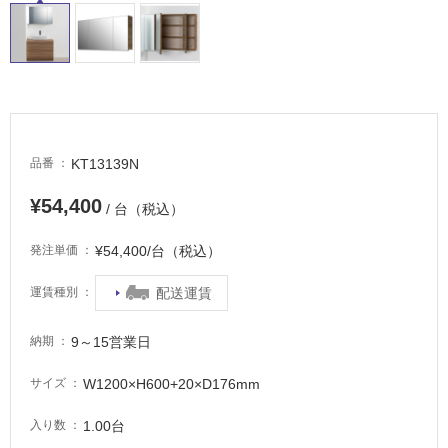
場
非
常
に
適
し
KT13139N
品番
て
い
¥54,400
/ 台（税込）
る
適
¥54,400/台（税込）
発注単価
し
て
配送運賃
運賃種別
い
る
9～15営業日
納期
が
注
W1200×H600+20×D176mm
サイズ
意
が
1.00台
入り数
必