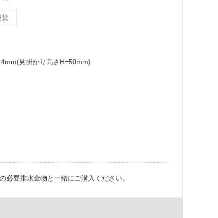
運賃
144mm(見掛かり高さH=50mm)
の必要排水金物と一緒にご購入ください。