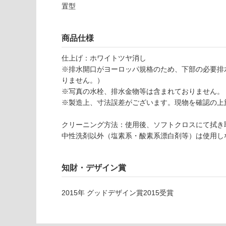
応
置型
し
W
て
A
い
商品仕様
2
な
5
い
仕上げ：ホワイトツヤ消し
0
※排水開口がヨーロッパ規格のため、下部の必要排
4
りません。）
1
※写真の水栓、排水金物等は含まれておりません。
リ
※製造上、寸法誤差がございます。現物を確認の上
ー
シ
クリーニング方法：使用後、ソフトクロスにて拭き
オ
中性洗剤以外（塩素系・酸素系漂白剤等）は使用し
6
0
0
知財・デザイン賞
カ
ウ
2015
年
グッドデザイン賞2015
受賞
ン
タ
ー