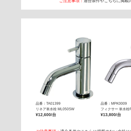
ご注意事項：
適合条件やこちらに掲載
品番：TA01399
品番：MPK0009
リネア単水栓 ML050SW
フィクサー 単水栓F
¥12,600/台
¥13,800/台