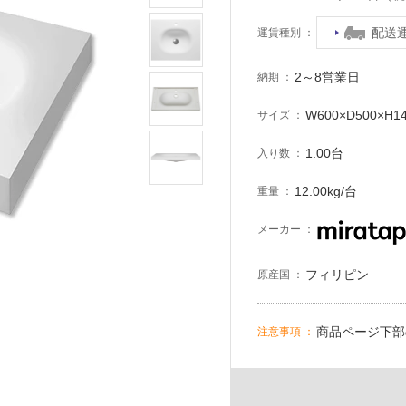
配送
運賃種別
2～8営業日
納期
W600×D500×H
サイズ
1.00台
入り数
12.00kg/台
重量
メーカー
フィリピン
原産国
商品ページ下部
注意事項