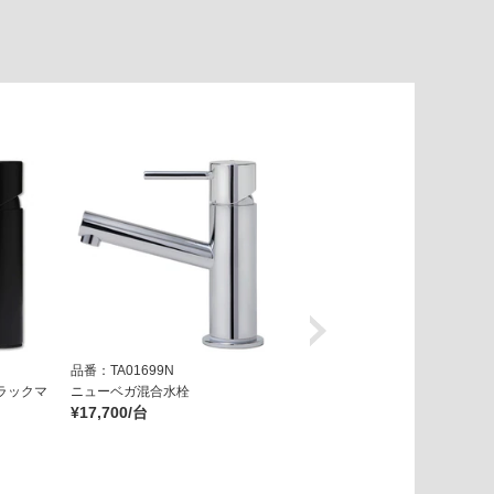
品番：TA01699N
品番：TA05129N
ラックマ
ニューベガ混合水栓
ニューベガ混合水栓 ホワイトマ
¥17,700/台
ット
¥29,800/台