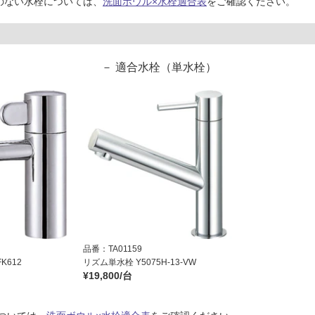
のない水栓については、
洗面ボウル×水栓適合表
をご確認ください。
適合水栓（単水栓）
品番：TA01159
K612
リズム単水栓 Y5075H-13-VW
¥19,800/台