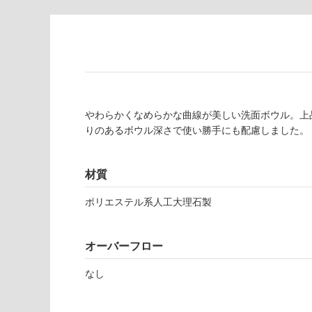
対
非
応
常
し
に
て
適
い
し
る
て
い
対
やわらかくなめらかな曲線が美しい洗面ボウル。上
る
応
りのあるボウル深さで使い勝手にも配慮しました。
し
適
て
し
材質
い
て
る
い
ポリエステル系人工大理石製
が
る
制
が
限
注
オーバーフロー
あ
意
り
が
なし
の
必
為
要