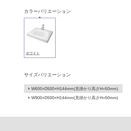
カラーバリエーション
ホワイト
サイズバリエーション
タイル
フローリ
W600×D500×H144mm(見掛かり高さH=50mm)
W900×D500×H144mm(見掛かり高さH=50mm)
ング
屋内床・
屋外床・
土足・遮
浴室床・
音・床暖
駐車場