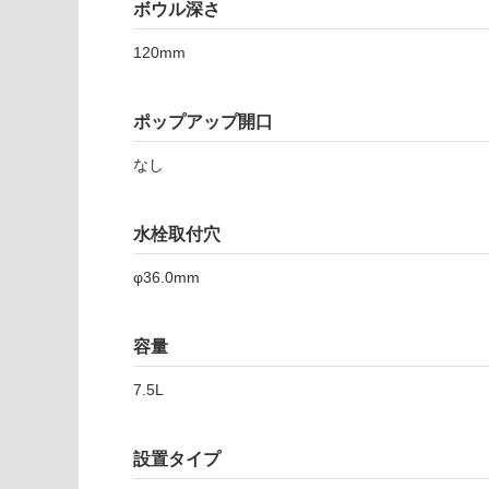
注
ボウル深さ
適
意
し
が
120mm
て
必
い
要
な
ポップアップ開口
※
い
商
屋内壁・屋外
なし
品
壁・浴室壁
仕
様
使用可
水栓取付穴
欄
能
を
φ36.0mm
ご
使用可
確
能
認
容量
(寒冷地
く
以外)
だ
7.5L
さ
使用不
い
可
設置タイプ
対