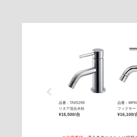
ト
ッ
プ
仕
様
運賃表
E
運
賃
合
計
:
¥1,
品番：TA05299
品番：MPK0
65
リネア混合水栓
フィクサー
0/
¥16,500/台
¥16,100/
台