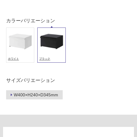
以
外)
カラーバリエーション
使
用
不
可
ホワイト
ブラック
フ
サイズバリエーション
ロ
W400×H240×D345mm
ー
リ
ン