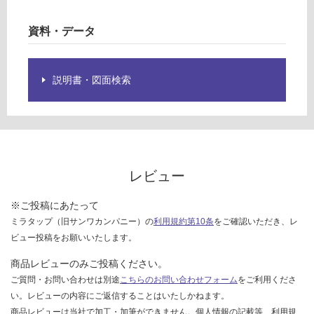
料(離
限
島除
あ
資料・データ
く)
り
の
為
運
説明書・図面検索
注
賃
意
合
が
計
必
:
要
¥0/
※
台
レビュー
商
品
仕
※ご投稿にあたって
様
ミラタップ（旧サンワカンパニー）の
利用規約第10条
をご確認いただき、レ
欄
ビュー投稿をお願いいたします。
を
商品レビューのみご投稿ください。
ご
ご質問・お問い合わせは別途
こちらのお問い合わせフォーム
をご利用くださ
確
い。レビューの内容にご返信することはいたしかねます。
認
商品レビューは当社で加工・加筆ができません。個人情報の記載等、利用規
く