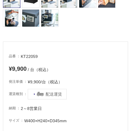
適
し
て
い
る
が
注
意
が
KT22059
品番
必
要
¥9,900
/ 台（税込）
適
し
¥9,900/台（税込）
発注単価
て
い
配送運賃
運賃種別
な
い
2～8営業日
納期
W400×H240×D345mm
サイズ
屋
内