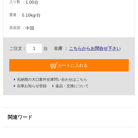
1.00台
入り数
壁・
屋
5.10kg/台
重量
外
中国
原産国
壁・
浴
室
ご注文：
台
在庫
こちらからお問合せ下さい
壁
カートに入れる
使
用
可
先納期の大口案件在庫問い合わせはこちら
能
在庫お知らせ登録
返品・交換について
使
用
可
能
(寒
冷
地