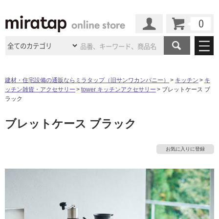
カート
マイページ
商品カテゴリ
建材・住宅設備の通販ならミラタップ（旧サンワカンパニー）
キッチン
キ
ッチン雑貨・アクセサリー
tower キッチンアクセサリー
ブレットケース ブ
施工事例
洗面所・水回り
タイル
ラック
ショールーム
タ
施工事例
法人案件納入事例
ブレットケース ブラック
キッチン
浴室（風呂・
バスルー
ム）・
トイレ
ショールームの
ご案内
東京
ショールーム
イ
ミラタップ
のあるくらし
お客様訪問
インタビュー
ドア（扉）・
建具・玄関
お気に入りに登録
サポート
扉
エクステリア
（外構）
大阪
ショールーム
仙台
ショールーム
ル
店舗・施設事例
その他サービス
ご利用ガイド
初めての方へ
ウッドデッキ
フローリング・
床材
名古屋
ショールーム
京都
ショールーム
屋
ミラタップと
創る家
工事会社紹介
Coziコンシ
よくある質問
お問い合わせ
内
ASOLIE
ェルジュ
収納
インテリア・
家具
福岡
ショールーム
札幌スマート
ショールー
床・