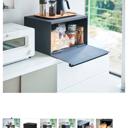
ム
修理お問い合わせ
クレーム公開
屋
自分らしい家づくり
最高のリノベ会社が
みつ
照明
ペット用品
横浜スマート
ショールー
外
SUVACO
かる
リノベりす
ム
ウェルビーみのお
HDC
説明書・図面検索
水まわり
3年保証
床・
BOX
内装用建材
パネル・壁材
浴
お役立ち情報
住まいの
スタイリング
室
ロートアイアン
天然石・石材
アイデア
床・
ミラタップ
チャンネル
駐
メンテナンス・
施工材
新商品
オンライン相談
車
場
非
常
に
適
し
て
い
る