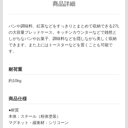
商品詳細
K
グ
T
2
土足・遮
2
パンや調味料、紅茶などをすっきりとまとめて収納できる27L
0
音・床暖
の大容量ブレッドケース。キッチンカウンターなどで雑然と
5
しがちなパンやお菓子、調味料などを隠しながら美しく収納
対
9
できます。また上にはトースターなどを置くことも可能で
応
ブ
す。
し
レ
て
ッ
い
ト
耐荷重
る
ケ
ー
対
約10kg
ス
応
ブ
し
ラ
て
商品仕様
ッ
い
●材質
ク
る
本体：スチール（粉体塗装）
が
マグネット・緩衝材：シリコーン
運賃無
制