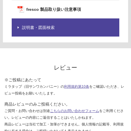
欄
27
を
fresco 製品取り扱い注意事項
0/
ご
個
確
認
説明書・図面検索
く
だ
さ
い
対
レビュー
応
し
※ご投稿にあたって
て
ミラタップ（旧サンワカンパニー）の
利用規約第10条
をご確認いただき、レ
い
ビュー投稿をお願いいたします。
な
い
商品レビューのみご投稿ください。
ご質問・お問い合わせは別途
こちらのお問い合わせフォーム
をご利用くださ
い。レビューの内容にご返信することはいたしかねます。
商品レビューは当社で加工・加筆ができません。個人情報の記載等、利用規
約に反する場合は、ご投稿いただいても表示されません。