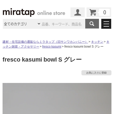
カート
マイページ
商品カテゴリ
建材・住宅設備の通販ならミラタップ（旧サンワカンパニー）
キッチン
キ
ッチン雑貨・アクセサリー
fresco kasumi
fresco kasumi bowl S グレー
施工事例
洗面所・水回り
タイル
fresco kasumi bowl S グレー
ショールーム
施工事例
法人案件納入事例
キッチン
浴室（風呂・
バスルー
ム）・
トイレ
ショールームの
ご案内
東京
ショールーム
お気に入りに登録
ミラタップ
のあるくらし
お客様訪問
インタビュー
ドア（扉）・
建具・玄関
サポート
扉
エクステリア
（外構）
大阪
ショールーム
仙台
ショールーム
店舗・施設事例
タ
その他サービス
ご利用ガイド
初めての方へ
ウッドデッキ
フローリング・
床材
名古屋
ショールーム
京都
ショールーム
ミラタップと
創る家
工事会社紹介
Coziコンシ
イ
よくある質問
お問い合わせ
ASOLIE
ェルジュ
収納
インテリア・
家具
福岡
ショールーム
札幌スマート
ショールー