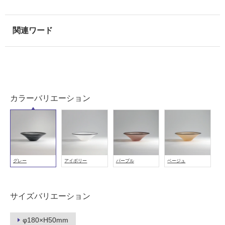
用
可
能
(寒
冷
地
以
外)
使
カラーバリエーション
用
不
可
グレー
アイボリー
パープル
ベージュ
フ
ロ
サイズバリエーション
ー
φ180×H50mm