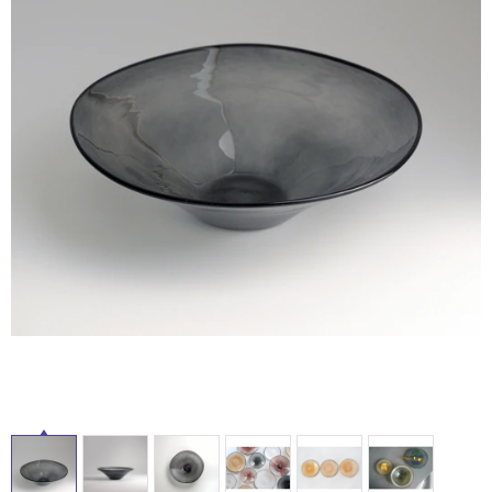
ル
ム
修理お問い合わせ
クレーム公開
自分らしい家づくり
最高のリノベ会社が
みつ
照明
ペット用品
横浜スマート
ショールー
SUVACO
かる
リノベりす
屋
ム
ウェルビーみのお
HDC
説明書・図面検索
水まわり
3年保証
BOX
内装用建材
パネル・壁材
内
床・
お役立ち情報
住まいの
スタイリング
ロートアイアン
天然石・石材
屋
アイデア
外
ミラタップ
チャンネル
メンテナンス・
施工材
新商品
床・
オンライン相談
浴
室
床・
駐
車
場
非
常
に
適