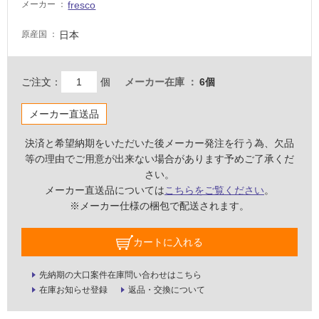
fresco
メーカー
な
い
日本
原産国
屋
内
ご注文：
個
メーカー在庫
6個
壁・
メーカー直送品
屋
外
決済と希望納期をいただいた後メーカー発注を行う為、欠品
壁・
等の理由でご用意が出来ない場合があります予めご了承くだ
浴
さい。
室
メーカー直送品については
こちらをご覧ください
。
※メーカー仕様の梱包で配送されます。
壁
使
カートに入れる
用
可
先納期の大口案件在庫問い合わせはこちら
能
在庫お知らせ登録
返品・交換について
使