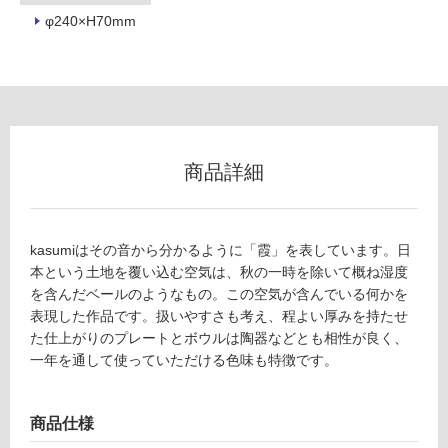
φ240×H70mm
リ
ン
グ
K
商品詳細
T
土足・遮
2
音・床暖
5
2
kasumiはその音から分かるように「霞」を表しています。日
対
9
本という土地を覆い込む空気は、秋の一時を除いて概ね湿度
応
9
を含んだベールのようなもの。この空気が含んでいる何かを
し
fr
表現した作品です。扱いやすさも考え、程よい厚みを持たせ
て
e
た仕上がりのプレートとボウルは陶器などとも相性が良く、
い
sc
一年を通して使っていただける色味も特徴です。
る
o
対
k
応
商品仕様
a
し
s