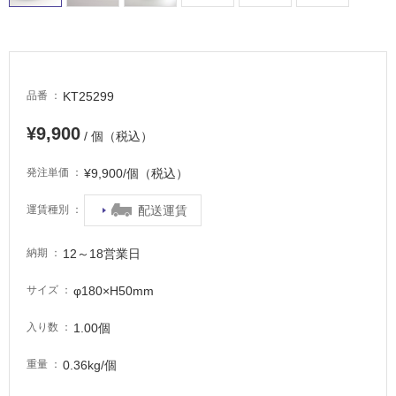
し
て
い
る
KT25299
品番
適
し
¥9,900
/ 個（税込）
て
い
¥9,900/個（税込）
発注単価
る
が
配送運賃
運賃種別
注
意
12～18営業日
納期
が
必
φ180×H50mm
サイズ
要
適
1.00個
入り数
し
0.36kg/個
重量
て
い