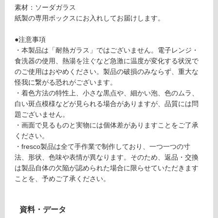
て
素材：ソーダガラス
u
い
紙製の専用ボックスにお入れしてお届けします。
m
る
i
が
●注意事項
b
制
・本製品は「耐熱ガラス」ではございません。電子レンジ・
o
限
食洗器の使用、熱湯を注ぐなど急激に温度が変化する状況で
wl
あ
のご使用はおやめください。製品の破損のみならず、重大な
S
り
怪我に繋がる恐れがございます。
グ
の
・着色方法の特性上、小さな黒点や、細かい泡、色のムラ、
レ
為
白い斑点模様などが見られる場合がありますが、品質には問
ー
注
題ございません。
意
・画面で見るものと実物には個体差がありますことをご了承
運賃表
が
ください。
O
必
・fresco製品は全て手作業で制作しており、一つ一つの寸
要
法、形状、色味や表情が異なります。そのため、返品・交換
運
※
は製品自体の欠陥が認められた場合に限らせていただきます
賃
商
ことを、予めご了承ください。
合
品
計
仕
:
資料・データ
様
¥1,