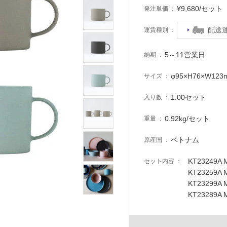
¥9,680/セッ
発注単価
配送
運賃種別
5～11営業日
納期
φ95×H76×W123
サイズ
1.00セット
入り数
0.92kg/セット
重量
ベトナム
原産国
KT23249A
セット内容
KT23259A
KT23299A
KT23289A