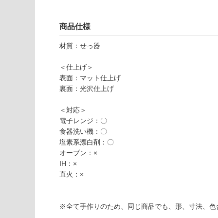
9
さ
使用不
9
い
可
商品仕様
M
対
U
応
材質：せっ器
G
し
3
て
＜仕上げ＞
8
い
表面：マット仕上げ
0
な
裏面：光沢仕上げ
4
い
c
＜対応＞
ol
電子レンジ：〇
o
食器洗い機：〇
r
塩素系漂白剤：〇
s
オーブン：×
et
IH：×
直火：×
運賃無
料(離
島除
※全て手作りのため、同じ商品でも、形、寸法、色
く)