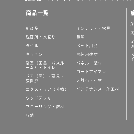
料(離
商品一覧
島除
く)
新商品
インテリア・家具
K
T
洗面所・水回り
照明
2
タイル
ペット用品
3
キッチン
内装用建材
2
9
浴室（風呂・バスル
パネル・壁材
ーム）・トイレ
9
ロートアイアン
A
ドア（扉）・建具・
天然石・石材
玄関扉
M
U
メンテナンス・施工材
エクステリア（外構）
G
ウッドデッキ
3
フローリング・床材
8
0
収納
ブ
ラ
ッ