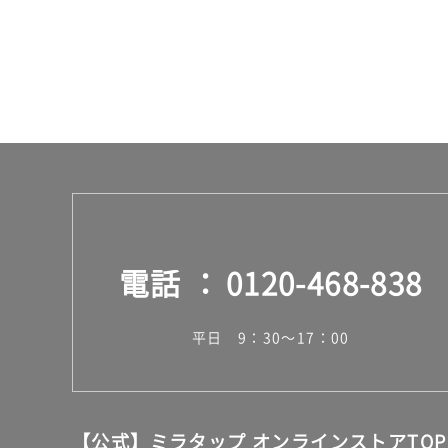
島除
く)
K
T
2
3
2
5
9
A
M
U
電話
0120-468-838
G
3
8
平日 9：30～17：00
0
ピ
ン
ク
【公式】ミラタップ オンラインストアTOP
運賃無