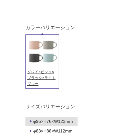
屋内床・
屋外床・
土足・遮
浴室床・
音・床暖
駐車場
カラーバリエーション
対
非
応
常
し
に
て
適
い
し
る
て
グレイ×ピンク×
い
対
ブラック×ライト
る
ブルー
応
し
適
て
し
い
て
サイズバリエーション
る
い
が
る
φ95×H76×W123mm
制
が
φ83×H88×W112mm
限
注