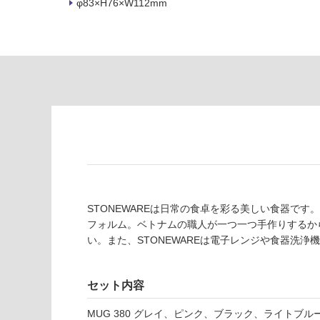
あ
φ83×H76×W112mm
意
り
が
の
必
為
要
注
適
意
し
が
て
必
い
要
な
※
い
商
屋内壁・屋外
品
壁・浴室壁
仕
様
STONEWAREは日常の食卓を彩る美しい食器で
使用可
欄
フォルム。ベトナムの職人が一つ一つ手作りするか
能
を
い。また、STONEWAREは電子レンジや食器洗
K
ご
T
使用可
確
2
能
認
セット内容
3
(寒冷地
く
3
MUG 380 グレイ、ピンク、ブラック、ライトブルー
以外)
だ