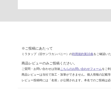
K
T
2
3
2
4
9
A
M
※ご投稿にあたって
U
ミラタップ（旧サンワカンパニー）の
利用規約第10条
をご確認い
G
3
商品レビューのみご投稿ください。
8
ご質問・お問い合わせは別途
こちらのお問い合わせフォーム
をご利
0
商品レビューは当社で加工・加筆ができません。個人情報の記載等
グ
レビュー投稿時には「名前」が公開されます。本名でのご投稿は必
レ
イ
運賃無
料(離