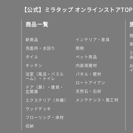
運賃無
【公式】ミラタップ オンラインストアTOP
料(離
島除
商品一覧
く)
K
新商品
インテリア・家具
T
2
洗面所・水回り
照明
3
タイル
ペット用品
1
キッチン
内装用建材
5
9
浴室（風呂・バスル
パネル・壁材
ーム）・トイレ
A
ロートアイアン
P
ドア（扉）・建具・
天然石・石材
玄関扉
L
A
メンテナンス・施工材
エクステリア（外構）
T
ウッドデッキ
E
フローリング・床材
1
5
収納
0