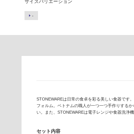
注
サイズバリエーション
あ
意
り
が
-
の
必
為
要
注
適
意
し
が
て
必
い
要
な
※
い
商
屋内壁・屋外
品
壁・浴室壁
仕
様
使用可
欄
STONEWAREは日常の食卓を彩る美しい食器で
能
K
を
フォルム。ベトナムの職人が一つ一つ手作りするか
T
ご
い。また、STONEWAREは電子レンジや食器洗
2
使用可
確
3
能
認
セット内容
5
(寒冷地
く