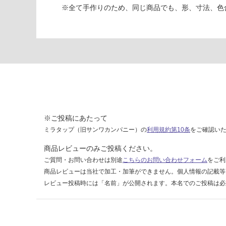
4
※全て手作りのため、同じ商品でも、形、寸法、色
1
3
9
A
P
L
A
T
E
2
※ご投稿にあたって
6
ミラタップ（旧サンワカンパニー）の
利用規約第10条
をご確認い
0
商品レビューのみご投稿ください。
ブ
ル
ご質問・お問い合わせは別途
こちらのお問い合わせフォーム
をご利
ー
商品レビューは当社で加工・加筆ができません。個人情報の記載等
レビュー投稿時には「名前」が公開されます。本名でのご投稿は必
運賃無
料(離
島除