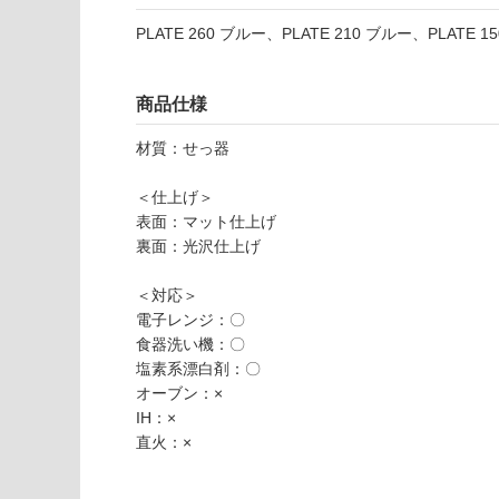
3
以外)
だ
PLATE 260 ブルー、PLATE 210 ブルー、PLATE 1
9
さ
使用不
M
い
可
E
対
商品仕様
A
応
L
材質：せっ器
し
S
て
E
＜仕上げ＞
い
T
表面：マット仕上げ
な
ブ
裏面：光沢仕上げ
い
ル
ー
＜対応＞
電子レンジ：〇
運賃無
食器洗い機：〇
料(離
塩素系漂白剤：〇
島除
オーブン：×
く)
IH：×
K
直火：×
T
2