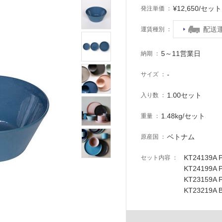
¥12,650/セ
発注単価
配送
運賃種別
5～11営業日
納期
-
サイズ
1.00セット
入り数
1.48kg/セット
重量
ベトナム
原産国
KT24139A 
セット内容
KT24199A 
KT23159A 
KT23219A 