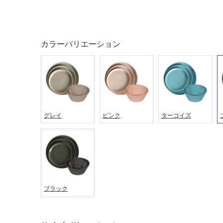
ング
屋内床・
屋外床・
土足・遮
浴室床・
カラーバリエーション
音・床暖
駐車場
対
非
応
常
し
に
て
適
い
し
グレイ
ピンク
ターコイズ
る
て
い
対
る
応
し
適
て
し
い
て
ブラック
る
い
が
る
制
が
限