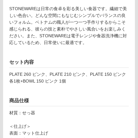
し
4
て
1
STONEWAREは日常の食卓を彩る美しい食器です。繊細で美
い
7
しい色合い。どんな空間にもなじむシンプルでバランスの良
る
9
いフォルム。ベトナムの職人が一つ一つ手作りするからこそ
A
感じられる、彼らの技と素朴でやさしい風合いをお楽しみく
対
P
ださい。また、STONEWAREは電子レンジや食器洗浄機に対
応
L
応しているため、日常使いに最適です。
し
A
て
T
い
セット内容
E
る
2
が
PLATE 260 ピンク、PLATE 210 ピンク、PLATE 150 ピンク
1
制
各1枚+BOWL 150 ピンク 1個
0
限
ピ
あ
ン
り
商品仕様
ク
の
材質：せっ器
為
運賃無
注
料(離
＜仕上げ＞
意
島除
表面：マット仕上げ
が
く)