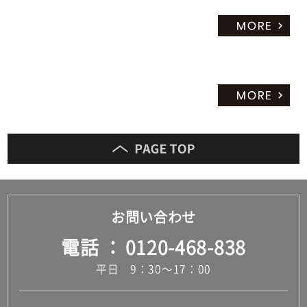
ン
ク
運賃無
料(離
島除
く)
運
賃
合
計
:
¥0/
お問い合わせ
セ
電話
0120-468-838
ッ
ト
平日 9：30～17：00