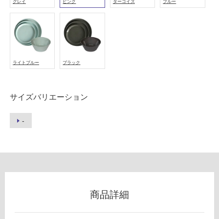
グレイ
ピンク
ターコイズ
ブルー
A
P
フ
L
A
ロ
T
E
ライトブルー
ブラック
2
ー
6
0
リ
サイズバリエーション
ピ
ン
ン
-
ク
グ
運賃無
料(離
島除
土足・遮
く)
音・床暖
K
商品詳細
対
T
応
2