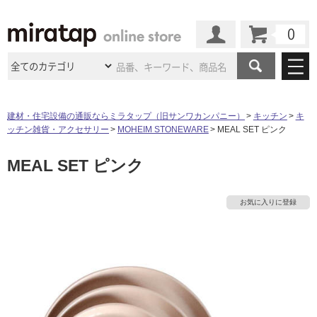
カート
マイページ
商品カテゴリ
建材・住宅設備の通販ならミラタップ（旧サンワカンパニー）
キッチン
キ
ッチン雑貨・アクセサリー
MOHEIM STONEWARE
MEAL SET ピンク
施工事例
洗面所・水回り
タイル
MEAL SET ピンク
ショールーム
施工事例
法人案件納入事例
キッチン
浴室（風呂・
バスルー
ム）・
トイレ
ショールームの
ご案内
東京
ショールーム
お気に入りに登録
ミラタップ
のあるくらし
お客様訪問
インタビュー
ドア（扉）・
建具・玄関
サポート
扉
エクステリア
（外構）
大阪
ショールーム
仙台
ショールーム
店舗・施設事例
その他サービス
ご利用ガイド
初めての方へ
ウッドデッキ
フローリング・
床材
名古屋
ショールーム
京都
ショールーム
ミラタップと
創る家
工事会社紹介
Coziコンシ
よくある質問
お問い合わせ
ASOLIE
ェルジュ
収納
インテリア・
家具
福岡
ショールーム
札幌スマート
ショールー