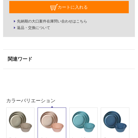
壁
A
カートに入れる
L
使
S
用
先納期の大口案件在庫問い合わせはこちら
E
可
返品・交換について
T
能
ピ
使
ン
用
ク
可
能
運賃無
(寒
料(離
冷
島除
地
く)
以
K
外)
T
カラーバリエーション
使
2
用
4
不
1
可
1
9