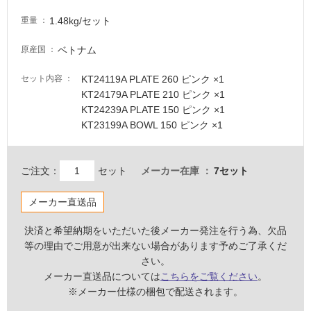
が
必
1.48kg/セット
重量
要
ベトナム
原産国
適
し
KT24119A PLATE 260 ピンク ×1
セット内容
て
KT24179A PLATE 210 ピンク ×1
い
KT24239A PLATE 150 ピンク ×1
な
KT23199A BOWL 150 ピンク ×1
い
屋
ご注文：
セット
メーカー在庫
7セット
K
内
T
メーカー直送品
壁・
2
屋
3
決済と希望納期をいただいた後メーカー発注を行う為、欠品
外
5
等の理由でご用意が出来ない場合があります予めご了承くだ
壁・
1
さい。
9
浴
メーカー直送品については
こちらをご覧ください
。
M
※メーカー仕様の梱包で配送されます。
室
E