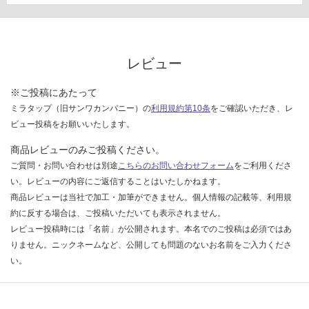
い
運賃無
な
料(離
い
島除
く)
レビュー
K
T
※ご投稿にあたって
2
ミラタップ（旧サンワカンパニー）の
利用規約第10条
をご確認いただき、レ
3
ビュー投稿をお願いいたします。
1
商品レビューのみご投稿ください。
9
ご質問・お問い合わせは別途
こちらのお問い合わせフォーム
をご利用くださ
9
A
い。レビューの内容にご返信することはいたしかねます。
B
商品レビューは当社で加工・加筆ができません。個人情報の記載等、利用規
O
約に反する場合は、ご投稿いただいても表示されません。
W
レビュー投稿時には「名前」が公開されます。本名でのご投稿は必須ではあ
L
りません。ニックネームなど、公開しても問題のないお名前をご入力くださ
1
い。
5
0
ピ