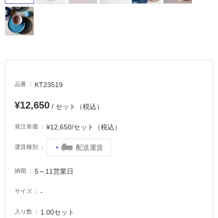
駐
車
場
非
常
に
適
KT23519
品番
し
て
¥12,650
/ セット（税込）
い
る
¥12,650/セット（税込）
発注単価
適
し
配送運賃
運賃種別
て
い
5～11営業日
納期
る
が
-
サイズ
注
意
1.00セット
入り数