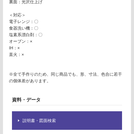
裏面：光沢仕上げ
必
K
要
T
＜対応＞
※
2
電子レンジ：〇
商
4
食器洗い機：〇
品
2
塩素系漂白剤：〇
仕
3
オーブン：×
様
9
IH：×
欄
A
直火：×
を
P
ご
L
確
A
※全て手作りのため、同じ商品でも、形、寸法、色合に若干
認
T
の個体差があります。
く
E
だ
1
さ
5
資料・データ
い
0
対
ピ
応
ン
説明書・図面検索
し
ク
て