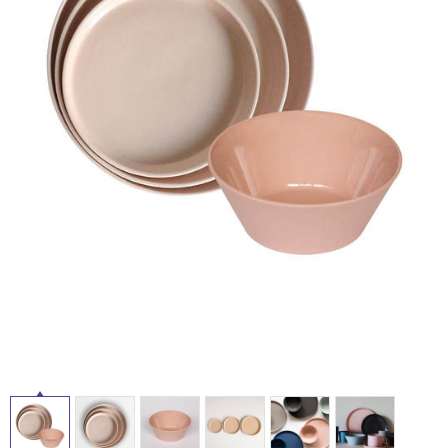
ム
修理お問い合わせ
クレーム公開
自分らしい家づくり
最高のリノベ会社が
みつ
照明
ペット用品
横浜スマート
ショールー
SUVACO
かる
リノベりす
ム
ウェルビーみのお
HDC
タ
説明書・図面検索
水まわり
3年保証
BOX
内装用建材
パネル・壁材
イ
お役立ち情報
住まいの
スタイリング
ロートアイアン
天然石・石材
アイデア
ル
ミラタップ
チャンネル
メンテナンス・
施工材
新商品
オンライン相談
屋
内
床・
屋
外
床・
浴
室
床・