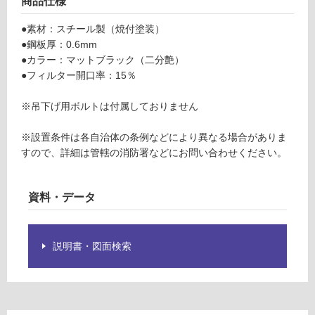
商品仕様
ミ
し
ニ
て
●素材：スチール製（焼付塗装）
マ
い
●鋼板厚：0.6mm
ル
る
●カラー：マットブラック（二分艶）
プ
●フィルター開口率：15％
対
ラ
応
ス
※吊下げ用ボルトは付属しておりません
し
6
て
0
※設置条件は各自治体の条例などにより異なる場合がありま
い
5
すので、詳細は管轄の消防署などにお問い合わせください。
る
8
が
K
制
マ
資料・データ
限
ッ
あ
ト
り
ブ
説明書・図面検索
の
ラ
為
ッ
注
ク
意
が