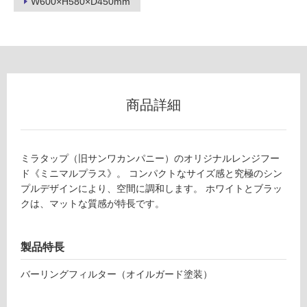
W600×H580×D450mm
壁
使
用
可
能
使
商品詳細
用
可
能
ミラタップ（旧サンワカンパニー）のオリジナルレンジフー
(寒
ド《ミニマルプラス》。 コンパクトなサイズ感と究極のシン
冷
プルデザインにより、空間に調和します。 ホワイトとブラッ
地
クは、マットな質感が特長です。
以
外)
使
製品特長
用
不
バーリングフィルター（オイルガード塗装）
可