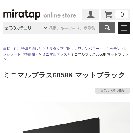
カート
マイページ
商品カテゴリ
建材・住宅設備の通販ならミラタップ（旧サンワカンパニー）
キッチン
レ
ンジフード（換気扇）
ミニマルプラス
ミニマルプラス6058K マットブラッ
施工事例
洗面所・水回り
タイル
ク
ショールーム
施工事例
法人案件納入事例
ミニマルプラス6058K マットブラック
キッチン
浴室（風呂・
バスルー
ム）・
トイレ
ショールームの
ご案内
東京
ショールーム
ミラタップ
のあるくらし
お客様訪問
インタビュー
ドア（扉）・
建具・玄関
お気に入りに登録
サポート
扉
エクステリア
（外構）
大阪
ショールーム
仙台
ショールーム
店舗・施設事例
その他サービス
ご利用ガイド
初めての方へ
ウッドデッキ
フローリング・
床材
名古屋
ショールーム
京都
ショールーム
ミラタップと
創る家
工事会社紹介
Coziコンシ
よくある質問
お問い合わせ
ASOLIE
ェルジュ
収納
インテリア・
家具
福岡
ショールーム
札幌スマート
ショールー