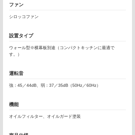
ファン
シロッコファン
フ
ロ
設置タイプ
ー
ウォール型※横幕板別途（コンパクトキッチンに最適で
す。）
リ
運転音
ン
強：45／44dB、弱：37／35dB（50Hz／60Hz）
グ
K
T
機能
5
土足・遮
0
音・床暖
オイルフィルター、オイルガード塗装
0
1
対
2
応