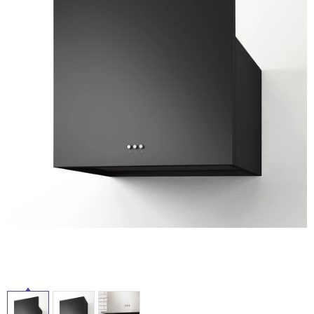
ム
修理お問い合わせ
クレーム公開
自分らしい家づくり
最高のリノベ会社が
みつ
照明
ペット用品
横浜スマート
ショールー
SUVACO
かる
リノベりす
ム
ウェルビーみのお
HDC
説明書・図面検索
水まわり
3年保証
BOX
内装用建材
パネル・壁材
お役立ち情報
住まいの
スタイリング
ロートアイアン
天然石・石材
アイデア
ミラタップ
チャンネル
メンテナンス・
施工材
新商品
オンライン相談