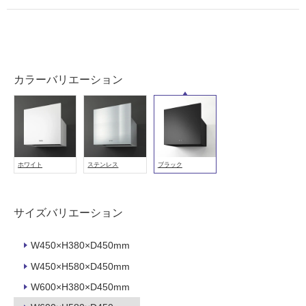
が
必
要
適
し
カラーバリエーション
て
い
な
い
ホワイト
ステンレス
ブラック
屋
内
壁・
サイズバリエーション
屋
外
W450×H380×D450mm
壁・
W450×H580×D450mm
浴
W600×H380×D450mm
室