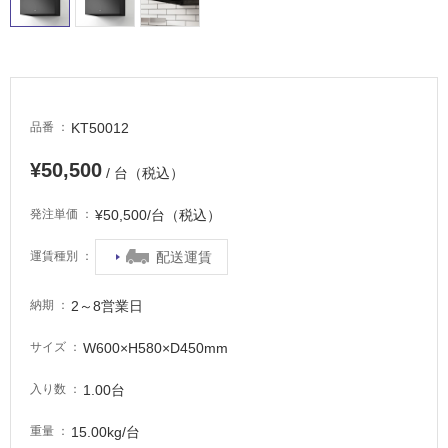
タ
イ
KT50012
品番
¥50,500
ル
/ 台（税込）
¥50,500/台（税込）
発注単価
屋
内
配送運賃
運賃種別
床・
屋
2～8営業日
納期
外
W600×H580×D450mm
サイズ
床・
浴
1.00台
入り数
室
15.00kg/台
重量
床・