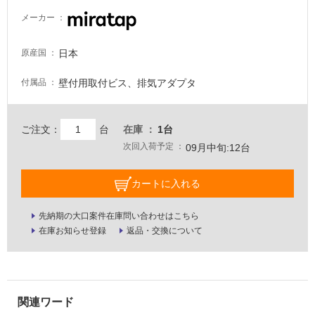
駐
メーカー
車
場
日本
原産国
非
壁付用取付ビス、排気アダプタ
付属品
常
に
適
ご注文：
台
在庫
1台
し
次回入荷予定
て
09月中旬:12台
い
る
カートに入れる
適
し
先納期の大口案件在庫問い合わせはこちら
在庫お知らせ登録
返品・交換について
て
い
る
が
注
意