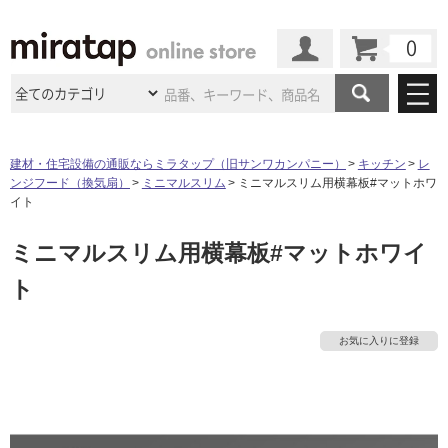
カート
マイページ
商品カテゴリ
建材・住宅設備の通販ならミラタップ（旧サンワカンパニー）
キッチン
レ
ンジフード（換気扇）
ミニマルスリム
ミニマルスリム用横幕板#マットホワ
施工事例
洗面所・水回り
タイル
イト
ショールーム
タ
施工事例
法人案件納入事例
ミニマルスリム用横幕板#マットホワイ
キッチン
浴室（風呂・
バスルー
ム）・
トイレ
ショールームの
ご案内
東京
ショールーム
ト
イ
ミラタップ
のあるくらし
お客様訪問
インタビュー
ドア（扉）・
建具・玄関
サポート
扉
エクステリア
（外構）
大阪
ショールーム
仙台
ショールーム
ル
店舗・施設事例
お気に入りに登録
その他サービス
ご利用ガイド
初めての方へ
ウッドデッキ
フローリング・
床材
名古屋
ショールーム
京都
ショールーム
屋
ミラタップと
創る家
工事会社紹介
Coziコンシ
よくある質問
お問い合わせ
内
ASOLIE
ェルジュ
収納
インテリア・
家具
福岡
ショールーム
札幌スマート
ショールー
床・