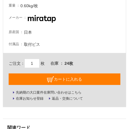
0.60kg/枚
壁・
重量
屋
メーカー
外
壁・
日本
原産国
浴
室
取付ビス
付属品
壁
使
ご注文：
枚
在庫
24枚
用
可
カートに入れる
能
使
先納期の大口案件在庫問い合わせはこちら
用
在庫お知らせ登録
返品・交換について
可
能
(寒
冷
地