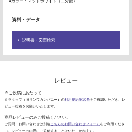
●カラー：マットホワイト（二分艶）
用
グ
横
幕
資料・データ
土足・遮
板
音・床暖
#
マ
説明書・図面検索
対
ッ
応
ト
し
ホ
て
ワ
い
イ
る
ト
レビュー
対
応
運賃表
※ご投稿にあたって
し
F
ミラタップ（旧サンワカンパニー）の
利用規約第10条
をご確認いただき、レ
て
ビュー投稿をお願いいたします。
い
運
る
商品レビューのみご投稿ください。
賃
が
ご質問・お問い合わせは別途
こちらのお問い合わせフォーム
をご利用くださ
合
制
い。レビューの内容にご返信することはいたしかねます。
計