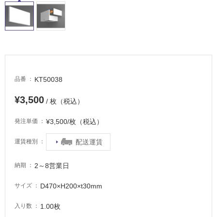
適
し
て
い
る
が
注
意
KT50038
品番
が
必
¥3,500
/ 枚（税込）
要
¥3,500/枚（税込）
発注単価
適
し
配送運賃
運賃種別
て
い
2～8営業日
な
納期
い
D470×H200×t30mm
サイズ
屋
1.00枚
入り数
内