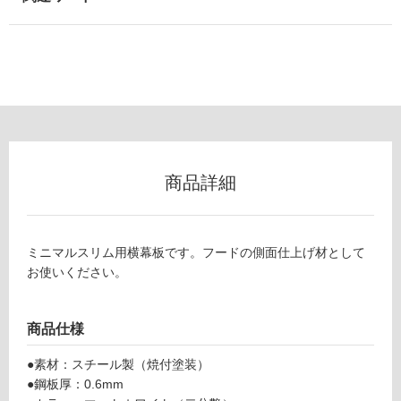
以
外)
使
用
不
可
K
T
商品詳細
5
フ
0
0
3
ロ
ミニマルスリム用横幕板です。フードの側面仕上げ材として
8
お使いください。
ミ
ー
ニ
マ
商品仕様
リ
ル
ス
●素材：スチール製（焼付塗装）
ン
リ
●鋼板厚：0.6mm
ム