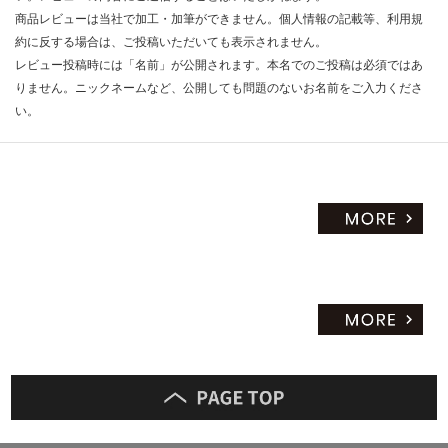
限
商品レビューは当社で加工・加筆ができません。個人情報の記載等、利用規
:
あ
¥1,
約に反する場合は、ご投稿いただいても表示されません。
り
14
レビュー投稿時には「名前」が公開されます。本名でのご投稿は必須ではあ
の
0/
りません。ニックネームなど、公開しても問題のないお名前をご入力くださ
為
枚
い。
注
意
が
必
要
※
商
品
仕
様
欄
を
ご
確
認
く