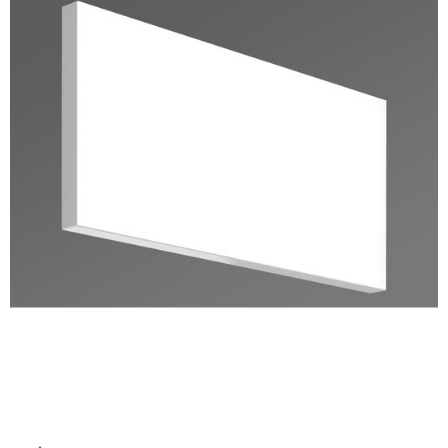
ム
修理お問い合わせ
クレーム公開
屋
自分らしい家づくり
最高のリノベ会社が
みつ
照明
ペット用品
横浜スマート
ショールー
外
SUVACO
かる
リノベりす
ム
ウェルビーみのお
HDC
説明書・図面検索
水まわり
3年保証
床・
BOX
内装用建材
パネル・壁材
浴
お役立ち情報
住まいの
スタイリング
室
ロートアイアン
天然石・石材
アイデア
床・
ミラタップ
チャンネル
駐
メンテナンス・
施工材
新商品
オンライン相談
車
場
非
常
に
適
し
て
い
る