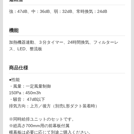
リ
ア
強：47dB、中：36dB、弱：32dB、常時換気：24dB
リ
ン
ア
フ
機能
グ
ィ
ー
加熱機器連動、３分タイマー、24時間換気、フィルターレ
ナ
土足・遮
ス、LED、整流板
フ
音・床暖
ェ
デ
対
商品仕様
リ
応
カ
し
●性能
F
て
・風量：一定風量制御
E
い
150Pa：450m3h
D
る
・騒音： 47dB以下
L-
排気方向：上方／後方（別売L形ダクト装着時）
対
9
応
5
※同時給排ユニットのセットです。
し
2
※総高さ700mm用の前幕板付属
て
T
横幕板は必要に応じて別途ご購入ください。