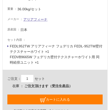
て
い
36.00kg/セット
重量
る
アリアフィーナ
メーカー
適
し
日本
原産国
て
い
セット内容
る
FEDL952TW アリアフィーナ フェデリカ FEDL-952TW壁付
が
テクスチャーホワイト ×1
注
FEDVB9665W フェデリカ壁付テクスチャーホワイト用 同
意
時給排ユニット ×1
が
必
要
ご注文：
セット
適
在庫
ご注文頂けます（受注生産品）
し
て
い
カートに入れる
な
い