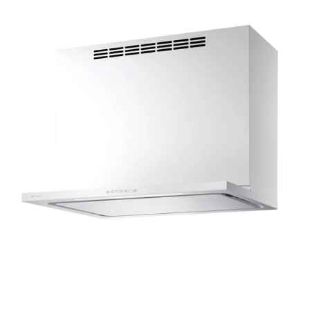
t
ム
修理お問い合わせ
クレーム公開
i
自分らしい家づくり
最高のリノベ会社が
みつ
照明
ペット用品
n
横浜スマート
ショールー
SUVACO
かる
リノベりす
g
ム
ウェルビーみのお
HDC
説明書・図面検索
水まわり
3年保証
BOX
内装用建材
パネル・壁材
お役立ち情報
住まいの
スタイリング
ロートアイアン
天然石・石材
アイデア
ミラタップ
チャンネル
メンテナンス・
施工材
新商品
オンライン相談
タ
イ
ル