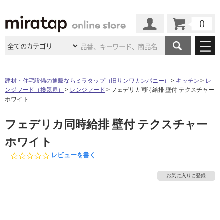
カート
マイページ
商品カテゴリ
建材・住宅設備の通販ならミラタップ（旧サンワカンパニー）
キッチン
レ
ンジフード（換気扇）
レンジフード
フェデリカ同時給排 壁付 テクスチャー
施工事例
洗面所・水回り
タイル
ホワイト
ショールーム
施工事例
法人案件納入事例
フェデリカ同時給排 壁付 テクスチャー
キッチン
浴室（風呂・
バスルー
ム）・
トイレ
ショールームの
ご案内
東京
ショールーム
ホワイト
ミラタップ
のあるくらし
お客様訪問
インタビュー
ドア（扉）・
建具・玄関
サポート
0.
レビューを書く
扉
エクステリア
（外構）
大阪
ショールーム
仙台
ショールーム
0
店舗・施設事例
s
その他サービス
お気に入りに登録
ご利用ガイド
初めての方へ
t
ウッドデッキ
フローリング・
床材
a
名古屋
ショールーム
京都
ショールーム
r
ミラタップと
創る家
工事会社紹介
Coziコンシ
よくある質問
お問い合わせ
r
ASOLIE
ェルジュ
収納
インテリア・
家具
a
福岡
ショールーム
札幌スマート
ショールー