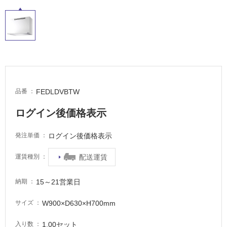
屋
内
床・
屋
外
床・
FEDLDVBTW
品番
浴
室
ログイン後価格表示
床・
駐
ログイン後価格表示
発注単価
車
配送運賃
運賃種別
場
非
15～21営業日
納期
常
に
W900×D630×H700mm
サイズ
適
し
1.00セット
入り数