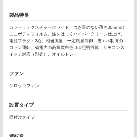
能
テ
(寒
ク
製品特長
冷
ス
地
チ
カラー：テクスチャーホワイト、つぎ目のない薄さ35mmの
以
ャ
ユニボディフォルム、油をはじくハイパークリーン仕上げ、
外)
ー
電源プラグ：2心、相当風量：一定風量制御、省エネ制御のエ
ホ
使
コラン運転、省電力の高輝度白色LED照明搭載、リモコンス
ワ
用
イッチ対応（別売）、オイルトレー
イ
不
ト
可
ファン
-
F
シロッコファン
E
フ
D
L
設置タイプ
ロ
9
5
壁付けタイプ
2
ー
T
W
運転音