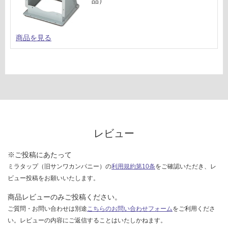
品）
B
ご
9
確
6
認
6
商品を見る
く
5
だ
W
さ
フ
い
ェ
対
デ
応
リ
し
カ
て
壁
レビュー
い
付
な
テ
※ご投稿にあたって
い
ク
ミラタップ（旧サンワカンパニー）の
利用規約第10条
をご確認いただき、レ
ス
ビュー投稿をお願いいたします。
チ
ャ
商品レビューのみご投稿ください。
ー
ご質問・お問い合わせは別途
こちらのお問い合わせフォーム
をご利用くださ
ホ
い。レビューの内容にご返信することはいたしかねます。
ワ