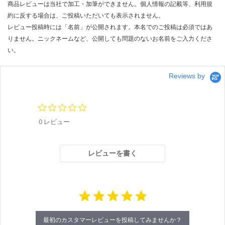
商品レビューは当社で加工・加筆ができません。個人情報の記載等、利用規
イ
約に反する場合は、ご投稿いただいても表示されません。
ト
レビュー投稿時には「名前」が公開されます。本名でのご投稿は必須ではあ
用
りません。ニックネームなど、公開しても問題のないお名前をご入力くださ
同
い。
時
給
Reviews by
排
ユ
ニ
0.
ッ
0
ト
0 レビュー
s
t
a
運賃表
r
レビューを書く
F
r
a
t
運
i
n
賃
g
合
計
最初のカスタマーレビューを投稿してみませんか？
: