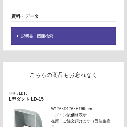
い
W
る
壁
が
付
資料・データ
制
テ
限
ク
あ
ス
説明書・図面検索
り
チ
の
ャ
為
ー
注
ホ
意
ワ
が
イ
こちらの商品もお忘れなく
必
ト
要
※
運賃表
品番：LD15
商
U
L型ダクト LD-15
品
F
仕
W176×D176×H199mm
E
様
ログイン後価格表示
D
欄
在庫：ご注文頂けます（受注生産
V
を