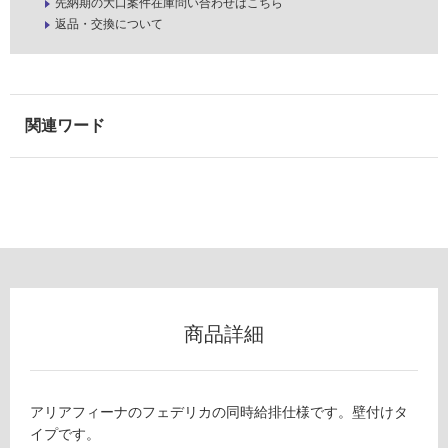
先納期の大口案件在庫問い合わせはこちら
返品・交換について
F
E
屋
D
内
L
壁・
D
屋
V
外
B
壁・
T
W
浴
フ
室
ェ
壁
デ
リ
使
カ
用
商品詳細
同
可
時
能
給
使
排
アリアフィーナのフェデリカの同時給排仕様です。壁付けタ
用
壁
イプです。
可
付