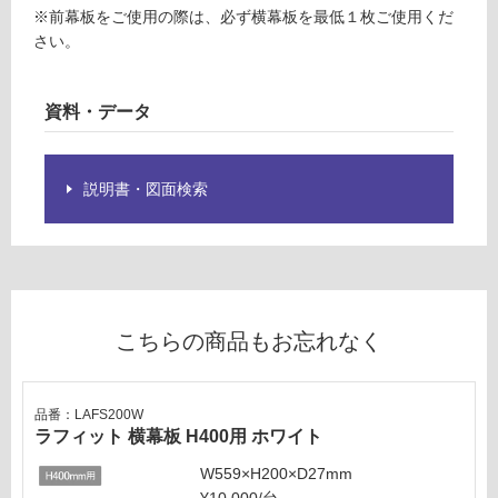
ラ
※前幕板をご使用の際は、必ず横幕板を最低１枚ご使用くだ
し
フ
さい。
て
ィ
い
ッ
る
資料・データ
ト
対
前
応
幕
し
板
説明書・図面検索
て
W
い
6
る
0
が
0
制
H
限
4
こちらの商品もお忘れなく
あ
0
り
0
の
用
品番：LAFS200W
為
ホ
ラフィット 横幕板 H400用 ホワイト
注
ワ
意
W559×H200×D27mm
イ
が