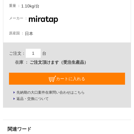
が
1.10kg/台
重量
必
要
メーカー
適
日本
原産国
し
て
い
ご注文：
台
な
い
在庫
ご注文頂けます（受注生産品）
屋
カートに入れる
内
壁・
先納期の大口案件在庫問い合わせはこちら
返品・交換について
屋
外
壁・
浴
室