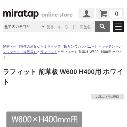
カート
マイページ
商品カテゴリ
建材・住宅設備の通販ならミラタップ（旧サンワカンパニー）
キッチン
レ
ンジフード（換気扇）
ラフィット
ラフィット 前幕板 W600 H400用 ホワイ
施工事例
洗面所・水回り
タイル
ト
ショールーム
施工事例
法人案件納入事例
ラフィット 前幕板 W600 H400用 ホワイ
キッチン
浴室（風呂・
バスルー
ム）・
トイレ
ショールームの
ご案内
東京
ショールーム
ト
ミラタップ
のあるくらし
お客様訪問
インタビュー
ドア（扉）・
建具・玄関
サポート
扉
エクステリア
（外構）
大阪
ショールーム
仙台
ショールーム
店舗・施設事例
お気に入りに登録
その他サービス
ご利用ガイド
初めての方へ
ウッドデッキ
フローリング・
床材
名古屋
ショールーム
京都
ショールーム
ミラタップと
創る家
工事会社紹介
Coziコンシ
よくある質問
お問い合わせ
ASOLIE
ェルジュ
収納
インテリア・
家具
福岡
ショールーム
札幌スマート
ショールー