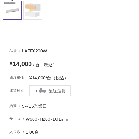
駐
車
場
非
常
に
LAFF6200W
品番
適
し
¥14,000
/ 台（税込）
て
い
¥14,000/台（税込）
発注単価
る
適
配送運賃
運賃種別
し
て
9～15営業日
納期
い
る
W600×H200×D91mm
サイズ
が
注
1.00台
入り数
意