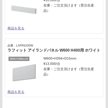
¥10,000/台
ト
必
在庫：ご注文頂けます（受注生産
要
品）
運賃表
※
M
商
品
商品を見る
運
仕
賃
様
合
欄
品番：LAFR6200W
計
を
ラフィット アイランドパネル W600 H400用 ホワイト
:
ご
¥8
確
W600×H394×D15mm
9
認
¥13,000/台
0/
く
在庫：ご注文頂けます（受注生産
台
だ
品）
さ
い
商品を見る
対
応
し