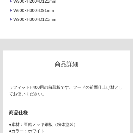
W900×H200×D121mm
W600×H300×D91mm
フ
W900×H300×D121mm
ロ
ー
リ
商品詳細
ン
L
A
ラフィットH400用の前幕板です。フードの前面仕上げ材とし
グ
F
てお使いください。
F
6
土足・遮
2
商品仕様
音・床暖
0
0
●素材：亜鉛メッキ鋼板（粉体塗装）
対
W
●カラー：ホワイト
応