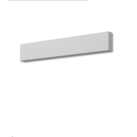
ム
修理お問い合わせ
クレーム公開
自分らしい家づくり
最高のリノベ会社が
みつ
照明
ペット用品
横浜スマート
ショールー
SUVACO
かる
リノベりす
ム
ウェルビーみのお
HDC
説明書・図面検索
水まわり
3年保証
タ
BOX
内装用建材
パネル・壁材
お役立ち情報
住まいの
スタイリング
イ
ロートアイアン
天然石・石材
アイデア
ル
ミラタップ
チャンネル
メンテナンス・
施工材
新商品
オンライン相談
屋
内
床・
屋
外
床・
浴
室
床・