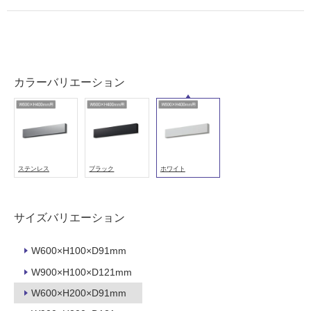
壁
使
用
可
能
カラーバリエーション
使
用
可
能
(寒
ステンレス
ブラック
ホワイト
冷
地
以
サイズバリエーション
外)
使
W600×H100×D91mm
用
W900×H100×D121mm
不
可
W600×H200×D91mm