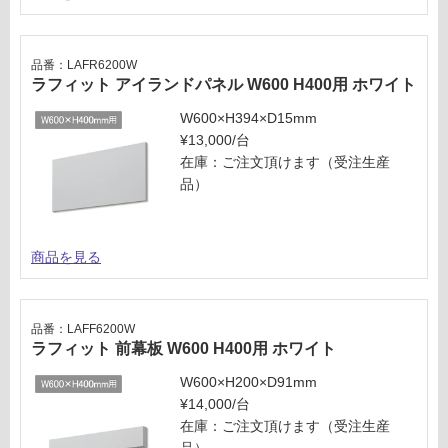
が
0
制
0
限
用
品番：LAFR6200W
あ
ラフィット アイランドパネル W600 H400用 ホワイト
ホ
り
ワ
の
W600×H394×D15mm
イ
為
¥13,000/台
ト
注
在庫：ご注文頂けます（受注生産
意
品）
運賃表
が
M
必
要
商品を見る
※
運
商
賃
品
合
品番：LAFF6200W
仕
計
ラフィット 前幕板 W600 H400用 ホワイト
様
:
欄
¥8
W600×H200×D91mm
を
9
¥14,000/台
ご
0/
在庫：ご注文頂けます（受注生産
確
台
品）