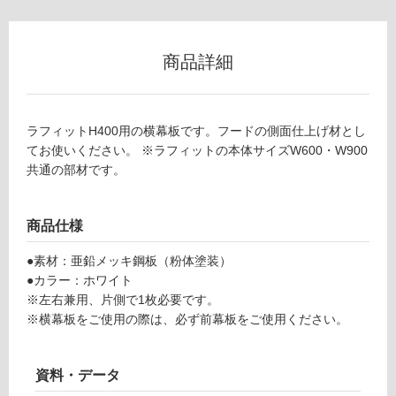
冷
地
以
商品詳細
外)
使
用
ラフィットH400用の横幕板です。フードの側面仕上げ材とし
不
てお使いください。 ※ラフィットの本体サイズW600・W900
可
共通の部材です。
商品仕様
フ
●素材：亜鉛メッキ鋼板（粉体塗装）
ロ
●カラー：ホワイト
※左右兼用、片側で1枚必要です。
ー
※横幕板をご使用の際は、必ず前幕板をご使用ください。
リ
資料・データ