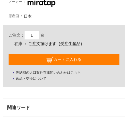
メーカー
る
適
日本
原産国
し
て
い
ご注文：
台
る
が
在庫
ご注文頂けます（受注生産品）
注
意
カートに入れる
が
必
先納期の大口案件在庫問い合わせはこちら
要
返品・交換について
適
し
て
い
な
い