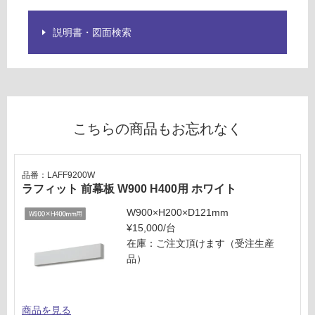
ン
説明書・図面検索
グ
L
A
土足・遮
F
S
音・床暖
2
対
こちらの商品もお忘れなく
0
応
0
し
W
て
ラ
品番：LAFF9200W
い
ラフィット 前幕板 W900 H400用 ホワイト
フ
る
ィ
W900×H200×D121mm
ッ
対
¥15,000/台
ト
応
在庫：ご注文頂けます（受注生産
横
し
品）
幕
て
板
い
H
る
商品を見る
4