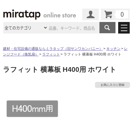
カート
マイページ
商品カテゴリ
建材・住宅設備の通販ならミラタップ（旧サンワカンパニー）
キッチン
レ
ンジフード（換気扇）
ラフィット
ラフィット 横幕板 H400用 ホワイト
施工事例
洗面所・水回り
タイル
ラフィット 横幕板 H400用 ホワイト
ショールーム
施工事例
法人案件納入事例
キッチン
浴室（風呂・
バスルー
ム）・
トイレ
ショールームの
ご案内
東京
ショールーム
お気に入りに登録
ミラタップ
のあるくらし
お客様訪問
インタビュー
ドア（扉）・
建具・玄関
サポート
扉
エクステリア
（外構）
大阪
ショールーム
仙台
ショールーム
店舗・施設事例
その他サービス
ご利用ガイド
初めての方へ
ウッドデッキ
フローリング・
床材
名古屋
ショールーム
京都
ショールーム
ミラタップと
創る家
工事会社紹介
Coziコンシ
よくある質問
お問い合わせ
ASOLIE
ェルジュ
収納
インテリア・
家具
福岡
ショールーム
札幌スマート
ショールー