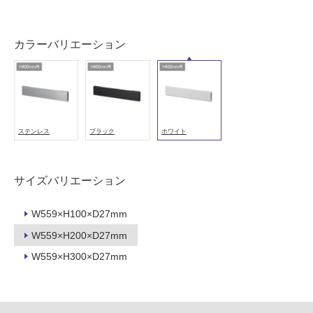
屋
内
壁・
カラーバリエーション
屋
外
壁・
浴
室
ステンレス
ブラック
ホワイト
壁
使
サイズバリエーション
用
可
W559×H100×D27mm
能
W559×H200×D27mm
使
W559×H300×D27mm
用
可
能
(寒