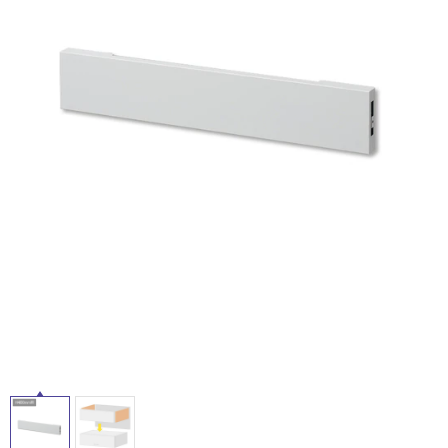
ム
修理お問い合わせ
クレーム公開
自分らしい家づくり
最高のリノベ会社が
みつ
照明
ペット用品
横浜スマート
ショールー
SUVACO
かる
リノベりす
ム
ウェルビーみのお
HDC
説明書・図面検索
水まわり
3年保証
BOX
内装用建材
パネル・壁材
お役立ち情報
住まいの
スタイリング
ロートアイアン
天然石・石材
アイデア
ミラタップ
チャンネル
メンテナンス・
施工材
新商品
オンライン相談
タ
イ
ル
屋