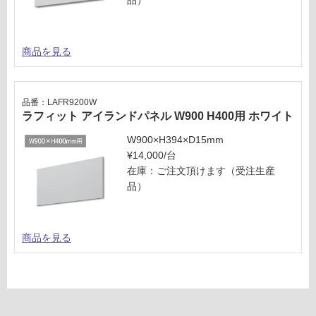
認
く
だ
商品を見る
さ
い
対
品番：LAFR9200W
応
ラフィット アイランドパネル W900 H400用 ホワイト
し
W900×H394×D15mm
て
¥14,000/台
い
在庫：ご注文頂けます（受注生産
な
品）
い
商品を見る