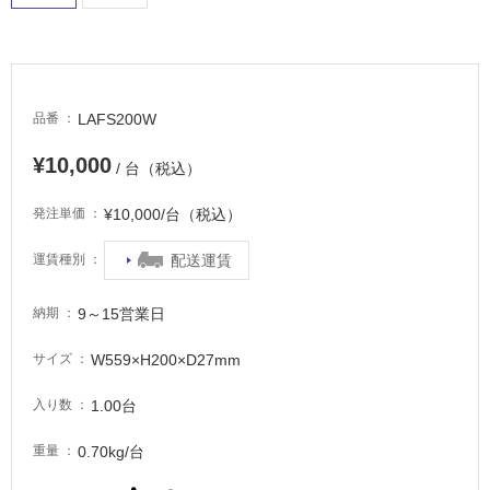
内
床・
屋
外
LAFS200W
品番
床・
浴
¥10,000
/ 台（税込）
室
床・
¥10,000/台（税込）
発注単価
駐
配送運賃
運賃種別
車
場
9～15営業日
納期
非
常
W559×H200×D27mm
サイズ
に
適
1.00台
入り数
し
0.70kg/台
重量
て
い