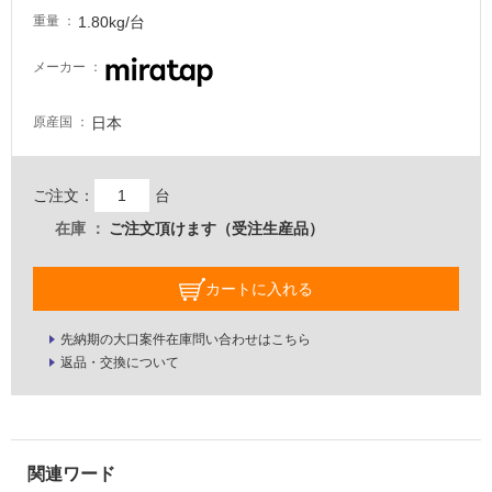
注
1.80kg/台
重量
意
が
メーカー
必
要
日本
原産国
適
し
て
ご注文：
台
い
在庫
ご注文頂けます（受注生産品）
な
い
カートに入れる
屋
先納期の大口案件在庫問い合わせはこちら
内
返品・交換について
壁・
屋
外
壁・
浴