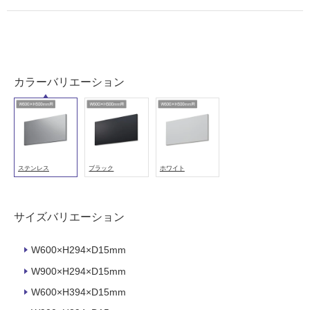
室
壁
使
用
カラーバリエーション
可
能
使
用
可
能
ステンレス
ブラック
ホワイト
(寒
冷
地
サイズバリエーション
以
外)
W600×H294×D15mm
使
W900×H294×D15mm
用
W600×H394×D15mm
不