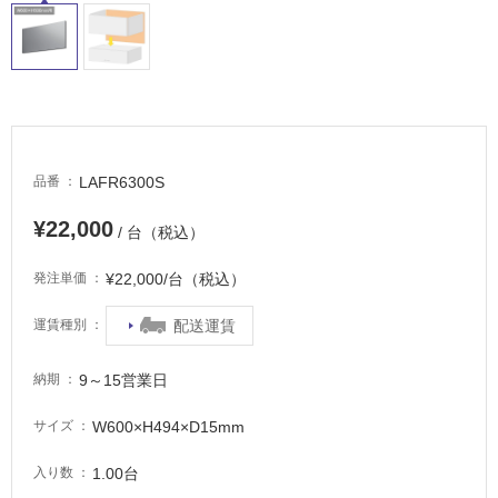
床・
駐
車
場
非
常
LAFR6300S
品番
に
適
¥22,000
/ 台（税込）
し
て
¥22,000/台（税込）
発注単価
い
る
配送運賃
運賃種別
適
し
9～15営業日
納期
て
W600×H494×D15mm
い
サイズ
る
1.00台
入り数
が