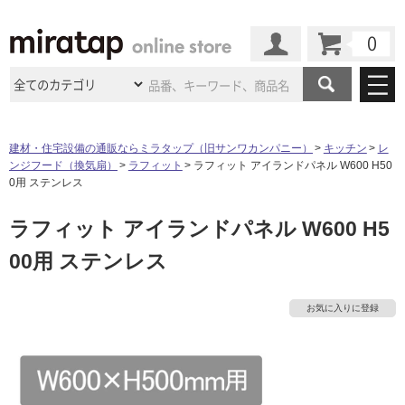
カート
マイページ
商品カテゴリ
建材・住宅設備の通販ならミラタップ（旧サンワカンパニー）
キッチン
レ
ンジフード（換気扇）
ラフィット
ラフィット アイランドパネル W600 H50
施工事例
洗面所・水回り
タイル
0用 ステンレス
ショールーム
施工事例
法人案件納入事例
ラフィット アイランドパネル W600 H5
キッチン
浴室（風呂・
バスルー
ム）・
トイレ
ショールームの
ご案内
東京
ショールーム
00用 ステンレス
ミラタップ
のあるくらし
お客様訪問
インタビュー
ドア（扉）・
建具・玄関
サポート
扉
エクステリア
（外構）
大阪
ショールーム
仙台
ショールーム
店舗・施設事例
お気に入りに登録
その他サービス
ご利用ガイド
初めての方へ
ウッドデッキ
フローリング・
床材
名古屋
ショールーム
京都
ショールーム
ミラタップと
創る家
工事会社紹介
Coziコンシ
よくある質問
お問い合わせ
ASOLIE
ェルジュ
収納
インテリア・
家具
福岡
ショールーム
札幌スマート
ショールー