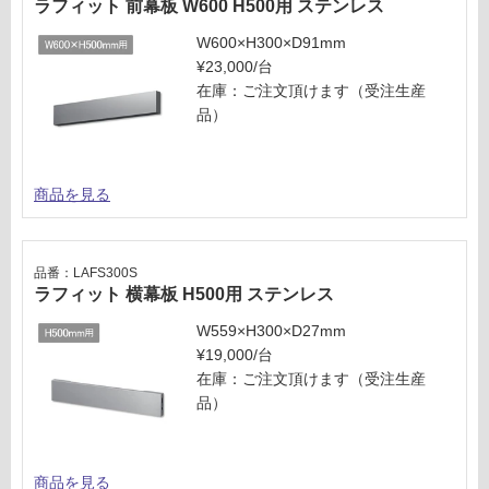
ラフィット 前幕板 W600 H500用 ステンレス
意
ス
が
テ
W600×H300×D91mm
必
ン
¥23,000/台
要
レ
在庫：ご注文頂けます（受注生産
※
ス
品）
商
品
運賃表
仕
M
商品を見る
様
欄
運
を
賃
ご
品番：LAFS300S
合
ラフィット 横幕板 H500用 ステンレス
確
計
認
W559×H300×D27mm
:
く
¥19,000/台
¥8
だ
在庫：ご注文頂けます（受注生産
9
さ
品）
0/
い
台
対
応
商品を見る