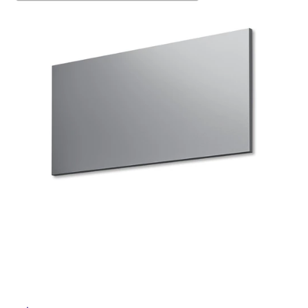
ム
修理お問い合わせ
クレーム公開
自分らしい家づくり
最高のリノベ会社が
みつ
照明
ペット用品
横浜スマート
ショールー
SUVACO
かる
リノベりす
ム
ウェルビーみのお
HDC
説明書・図面検索
水まわり
3年保証
BOX
内装用建材
パネル・壁材
タ
お役立ち情報
住まいの
スタイリング
ロートアイアン
天然石・石材
アイデア
イ
ミラタップ
チャンネル
メンテナンス・
施工材
新商品
オンライン相談
ル
屋
内
床・
屋
外
床・
浴
室