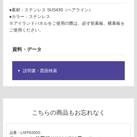
フ
対
ィ
応
●素材：ステンレス SUS430（ヘアライン）
ッ
し
●カラー：ステンレス
ト
て
※アイランドパネルをご使用の際は、必ず前幕板、横幕板を
ア
い
ご使用ください。
イ
る
ラ
対
ン
資料・データ
応
ド
し
パ
て
ネ
説明書・図面検索
い
ル
る
W
が
6
制
0
限
0
あ
H
こちらの商品もお忘れなく
り
5
の
0
為
0
注
品番：LAFF6300S
用