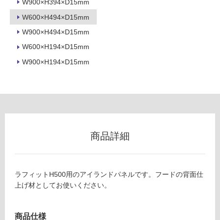
可
W900×H394×D15mm
W600×H494×D15mm
W900×H494×D15mm
フ
W600×H194×D15mm
W900×H194×D15mm
ロ
ー
L
リ
A
F
商品詳細
ン
R
6
グ
3
ラフィットH500用のアイランドパネルです。フードの背面仕
0
上げ材としてお使いください。
0
土足・遮
S
音・床暖
ラ
商品仕様