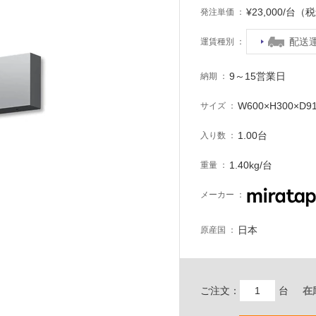
¥23,000/台（
発注単価
配送
運賃種別
9～15営業日
納期
W600×H300×D9
サイズ
1.00台
入り数
1.40kg/台
重量
メーカー
日本
原産国
ご注文：
台
在