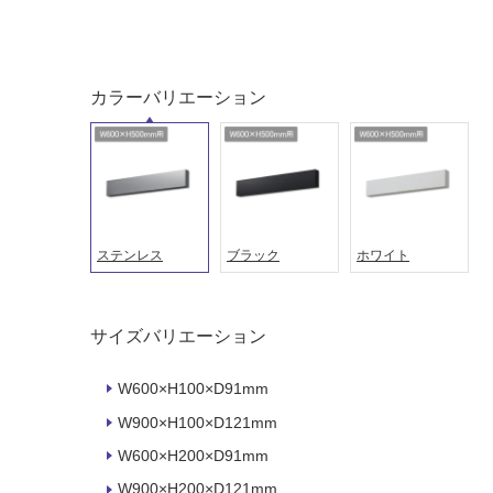
ング
屋内床・
屋外床・
カラーバリエーション
土足・遮
浴室床・
音・床暖
駐車場
対
非
応
常
し
に
て
適
ステンレス
ブラック
ホワイト
い
し
る
て
い
対
サイズバリエーション
る
応
し
適
W600×H100×D91mm
て
し
W900×H100×D121mm
い
て
る
W600×H200×D91mm
い
が
る
W900×H200×D121mm