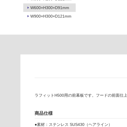
制
が
W600×H300×D91mm
限
注
あ
意
W900×H300×D121mm
り
が
の
必
為
要
注
適
意
し
が
て
必
い
要
な
※
い
商
屋内壁・屋外
品
壁・浴室壁
仕
ラフィットH500用の前幕板です。フードの前面仕
様
使用可
欄
能
を
商品仕様
ご
使用可
確
●素材：ステンレス SUS430（ヘアライン）