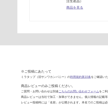
板
注生産品）
W
商品を見る
6
0
0
H
5
0
0
用
ス
テ
ン
レ
※ご投稿にあたって
ス
ミラタップ（旧サンワカンパニー）の
利用規約第10条
をご確認い
運賃表
商品レビューのみご投稿ください。
M
ご質問・お問い合わせは別途
こちらのお問い合わせフォーム
をご利
商品レビューは当社で加工・加筆ができません。個人情報の記載等
レビュー投稿時には「名前」が公開されます。本名でのご投稿は必
運