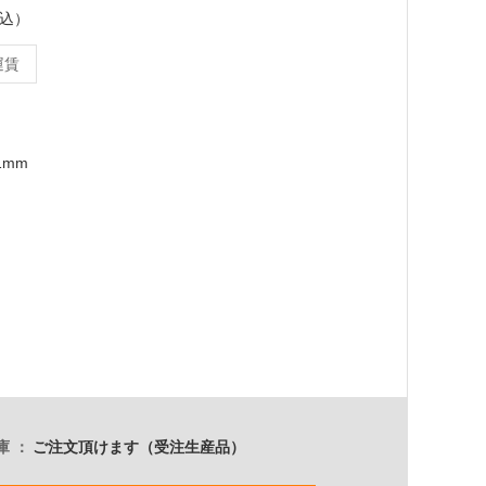
税込）
運賃
1mm
庫
ご注文頂けます（受注生産品）