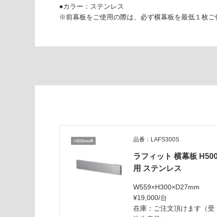
能
認
●カラー：ステンレス
(寒冷地
く
※前幕板をご使用の際は、必ず横幕板を最低１枚ご
以外)
だ
さ
使用不
い
L
可
A
対
F
応
F
し
6
て
3
い
0
な
0
い
S
品番：LAFS300S
ラ
フ
ラフィット 横幕板 H50
ィ
用 ステンレス
ッ
ト
W559×H300×D27mm
前
¥19,000/台
幕
在庫：ご注文頂けます（受