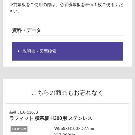
応
ラ
※前幕板をご使用の際は、必ず横幕板を最低１枚ご使用くだ
し
フ
さい。
て
ィ
い
ッ
る
資料・データ
ト
前
対
幕
応
板
説明書・図面検索
し
W
て
9
い
0
る
0
が
H
制
3
こちらの商品もお忘れなく
限
0
あ
0
り
用
の
品番：LAFS100S
ス
ラフィット 横幕板 H300用 ステンレス
為
テ
注
W559×H100×D27mm
ン
意