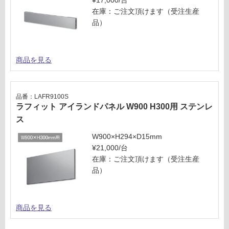
¥17,000/台
レ
が
在庫：ご注文頂けます（受注生産
ス
必
品）
要
運賃表
※
M
商
商品を見る
品
仕
運
様
賃
欄
品番：LAFR9100S
合
ラフィット アイランドパネル W900 H300用 ステンレ
を
計
ご
ス
:
確
¥8
W900×H294×D15mm
認
9
¥21,000/台
く
0/
在庫：ご注文頂けます（受注生産
だ
台
品）
さ
い
対
商品を見る
応
し