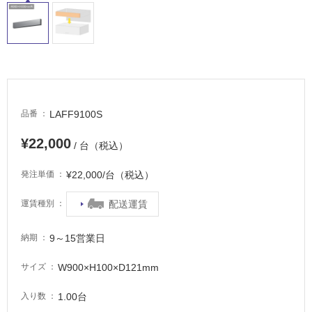
床・
駐
車
場
非
常
に
LAFF9100S
品番
適
し
¥22,000
/ 台（税込）
て
い
¥22,000/台（税込）
発注単価
る
配送運賃
運賃種別
適
し
9～15営業日
納期
て
い
W900×H100×D121mm
サイズ
る
が
1.00台
入り数
注