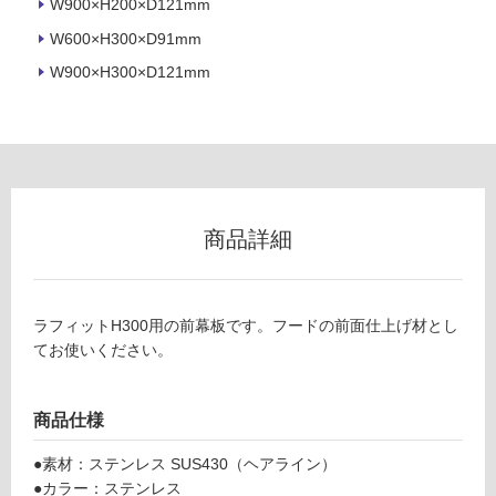
W900×H200×D121mm
W600×H300×D91mm
W900×H300×D121mm
フ
ロ
ー
商品詳細
リ
L
ン
A
ラフィットH300用の前幕板です。フードの前面仕上げ材とし
F
てお使いください。
グ
F
9
土足・遮
1
商品仕様
0
音・床暖
0
●素材：ステンレス SUS430（ヘアライン）
対
S
●カラー：ステンレス