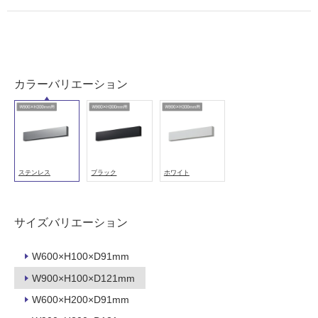
室
壁
使
用
可
カラーバリエーション
能
使
用
可
能
ステンレス
ブラック
ホワイト
(寒
冷
地
サイズバリエーション
以
外)
W600×H100×D91mm
使
用
W900×H100×D121mm
不
W600×H200×D91mm
可