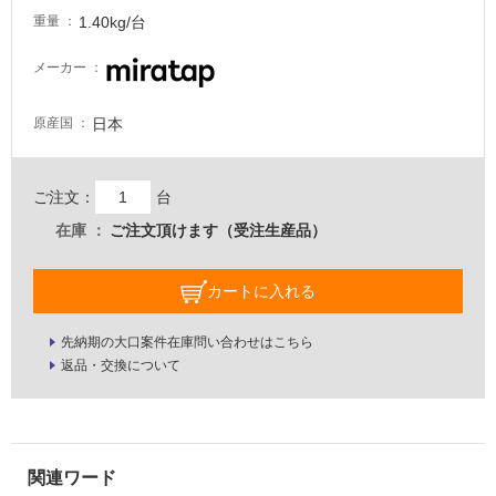
意
1.40kg/台
重量
が
必
メーカー
要
適
日本
原産国
し
て
い
ご注文：
台
な
在庫
ご注文頂けます（受注生産品）
い
カートに入れる
屋
内
先納期の大口案件在庫問い合わせはこちら
壁・
返品・交換について
屋
外
壁・
浴