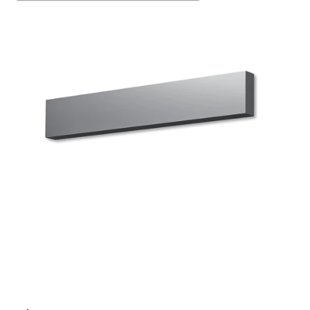
ム
修理お問い合わせ
クレーム公開
自分らしい家づくり
最高のリノベ会社が
みつ
照明
ペット用品
横浜スマート
ショールー
SUVACO
かる
リノベりす
ム
ウェルビーみのお
HDC
説明書・図面検索
水まわり
3年保証
BOX
内装用建材
パネル・壁材
タ
お役立ち情報
住まいの
スタイリング
ロートアイアン
天然石・石材
イ
アイデア
ミラタップ
チャンネル
ル
メンテナンス・
施工材
新商品
オンライン相談
屋
内
床・
屋
外
床・
浴
室