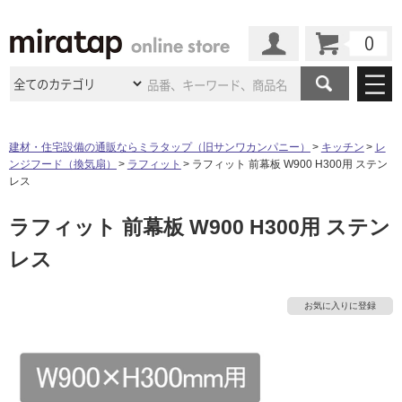
カート
マイページ
商品カテゴリ
建材・住宅設備の通販ならミラタップ（旧サンワカンパニー）
キッチン
レ
ンジフード（換気扇）
ラフィット
ラフィット 前幕板 W900 H300用 ステン
施工事例
洗面所・水回り
タイル
レス
ショールーム
施工事例
法人案件納入事例
ラフィット 前幕板 W900 H300用 ステン
キッチン
浴室（風呂・
バスルー
ム）・
トイレ
ショールームの
ご案内
東京
ショールーム
レス
ミラタップ
のあるくらし
お客様訪問
インタビュー
ドア（扉）・
建具・玄関
サポート
扉
エクステリア
（外構）
大阪
ショールーム
仙台
ショールーム
店舗・施設事例
お気に入りに登録
その他サービス
ご利用ガイド
初めての方へ
ウッドデッキ
フローリング・
床材
名古屋
ショールーム
京都
ショールーム
ミラタップと
創る家
工事会社紹介
Coziコンシ
よくある質問
お問い合わせ
ASOLIE
ェルジュ
収納
インテリア・
家具
福岡
ショールーム
札幌スマート
ショールー