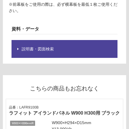
ラ
※前幕板をご使用の際は、必ず横幕板を最低１枚ご使用くだ
し
フ
さい。
て
ィ
い
ッ
る
資料・データ
ト
対
前
応
幕
し
板
説明書・図面検索
て
W
い
9
る
0
が
0
制
H
限
3
こちらの商品もお忘れなく
あ
0
り
0
の
用
品番：LAFR9100B
為
ブ
ラフィット アイランドパネル W900 H300用 ブラック
注
ラ
意
W900×H294×D15mm
ッ
が