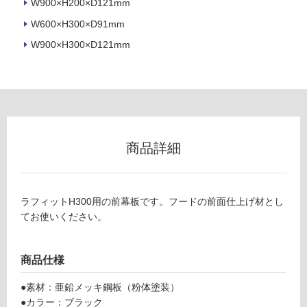
W900×H200×D121mm
W600×H300×D91mm
フ
W900×H300×D121mm
ロ
ー
リ
商品詳細
ン
L
A
ラフィットH300用の前幕板です。フードの前面仕上げ材とし
グ
F
てお使いください。
F
9
土足・遮
1
商品仕様
音・床暖
0
0
●素材：亜鉛メッキ鋼板（粉体塗装）
対
B
●カラー：ブラック
応