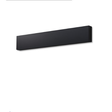
ム
修理お問い合わせ
クレーム公開
自分らしい家づくり
最高のリノベ会社が
みつ
照明
ペット用品
横浜スマート
ショールー
SUVACO
かる
リノベりす
ム
ウェルビーみのお
HDC
説明書・図面検索
水まわり
3年保証
タ
BOX
内装用建材
パネル・壁材
お役立ち情報
住まいの
スタイリング
イ
ロートアイアン
天然石・石材
アイデア
ル
ミラタップ
チャンネル
メンテナンス・
施工材
新商品
オンライン相談
屋
内
床・
屋
外
床・
浴
室
床・