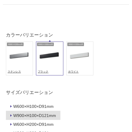
壁
使
用
可
能
カラーバリエーション
使
用
可
能
(寒
ステンレス
ブラック
ホワイト
冷
地
以
サイズバリエーション
外)
使
W600×H100×D91mm
用
W900×H100×D121mm
不
可
W600×H200×D91mm