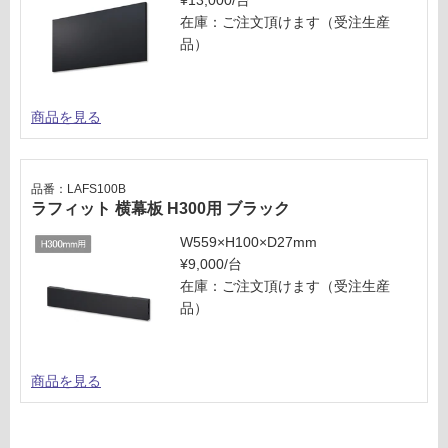
¥13,000/台
ク
必
在庫：ご注文頂けます（受注生産
要
品）
運賃表
※
M
商
品
商品を見る
運
仕
賃
様
合
欄
品番：LAFS100B
計
を
ラフィット 横幕板 H300用 ブラック
:
ご
¥8
確
W559×H100×D27mm
9
認
¥9,000/台
0/
く
在庫：ご注文頂けます（受注生産
台
だ
品）
さ
い
商品を見る
対
応
し