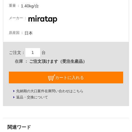
が
1.40kg/台
重量
必
要
メーカー
適
日本
原産国
し
て
い
ご注文：
台
な
い
在庫
ご注文頂けます（受注生産品）
屋
カートに入れる
内
壁・
先納期の大口案件在庫問い合わせはこちら
返品・交換について
屋
外
壁・
浴
室