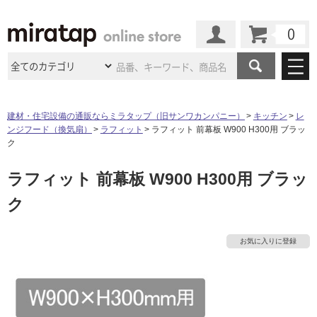
カート
マイページ
商品カテゴリ
建材・住宅設備の通販ならミラタップ（旧サンワカンパニー）
キッチン
レ
ンジフード（換気扇）
ラフィット
ラフィット 前幕板 W900 H300用 ブラッ
施工事例
洗面所・水回り
タイル
ク
ショールーム
施工事例
法人案件納入事例
ラフィット 前幕板 W900 H300用 ブラッ
キッチン
浴室（風呂・
バスルー
ム）・
トイレ
ショールームの
ご案内
東京
ショールーム
ク
ミラタップ
のあるくらし
お客様訪問
インタビュー
ドア（扉）・
建具・玄関
サポート
扉
エクステリア
（外構）
大阪
ショールーム
仙台
ショールーム
店舗・施設事例
お気に入りに登録
その他サービス
ご利用ガイド
初めての方へ
ウッドデッキ
フローリング・
床材
名古屋
ショールーム
京都
ショールーム
ミラタップと
創る家
工事会社紹介
Coziコンシ
よくある質問
お問い合わせ
ASOLIE
ェルジュ
収納
インテリア・
家具
福岡
ショールーム
札幌スマート
ショールー