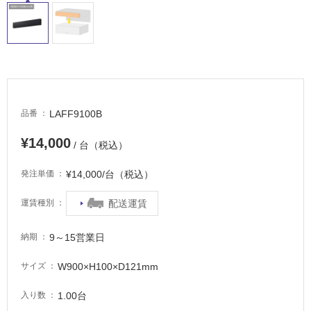
駐
車
場
非
常
に
LAFF9100B
品番
適
し
¥14,000
/ 台（税込）
て
い
¥14,000/台（税込）
発注単価
る
適
配送運賃
運賃種別
し
て
9～15営業日
納期
い
る
W900×H100×D121mm
サイズ
が
注
1.00台
入り数
意