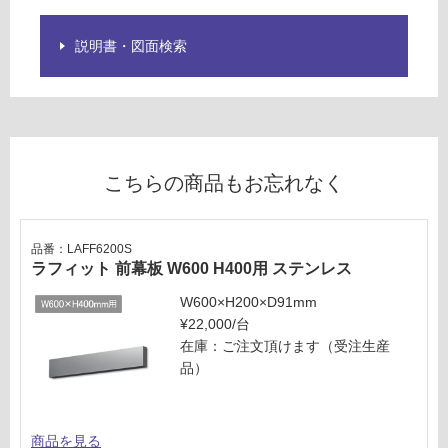
ン
説明書・図面検索
グ
L
A
F
土足・遮
S
音・床暖
2
こちらの商品もお忘れなく
0
対
0
応
S
し
品番：LAFF6200S
ラ
て
ラフィット 前幕板 W600 H400用 ステンレス
フ
い
W600×H200×D91mm
ィ
る
¥22,000/台
ッ
対
在庫：ご注文頂けます（受注生産
ト
応
品）
横
し
幕
て
板
い
H
商品を見る