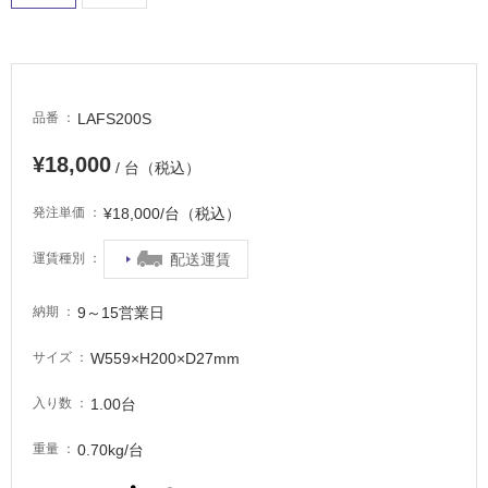
屋
内
床・
屋
LAFS200S
品番
外
床・
¥18,000
/ 台（税込）
浴
室
¥18,000/台（税込）
発注単価
床・
配送運賃
運賃種別
駐
車
9～15営業日
納期
場
非
W559×H200×D27mm
サイズ
常
1.00台
入り数
に
適
0.70kg/台
重量
し
て