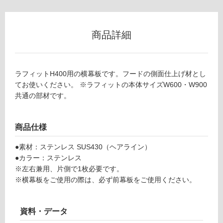
(寒
冷
地
商品詳細
以
外)
使
ラフィットH400用の横幕板です。フードの側面仕上げ材とし
用
てお使いください。 ※ラフィットの本体サイズW600・W900
不
共通の部材です。
可
商品仕様
フ
●素材：ステンレス SUS430（ヘアライン）
●カラー：ステンレス
ロ
※左右兼用、片側で1枚必要です。
※横幕板をご使用の際は、必ず前幕板をご使用ください。
ー
資料・データ
リ