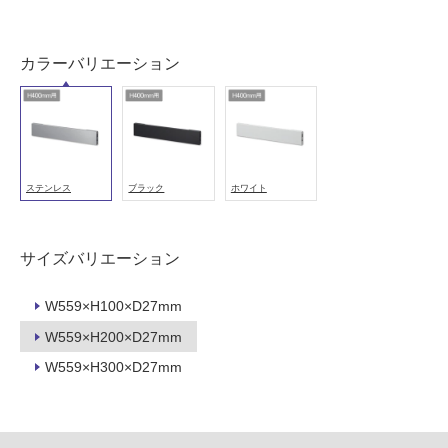
屋
内
カラーバリエーション
壁・
屋
外
壁・
浴
ステンレス
ブラック
ホワイト
室
壁
サイズバリエーション
使
用
W559×H100×D27mm
可
W559×H200×D27mm
能
W559×H300×D27mm
使
用
可
能