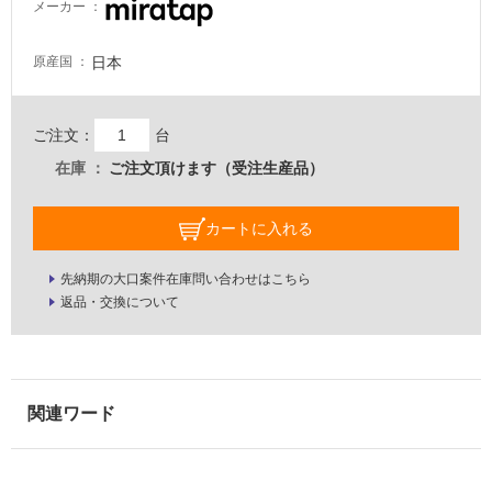
メーカー
い
る
日本
原産国
適
し
て
ご注文：
台
い
在庫
ご注文頂けます（受注生産品）
る
が
注
カートに入れる
意
が
先納期の大口案件在庫問い合わせはこちら
必
返品・交換について
要
適
し
て
い
な
い