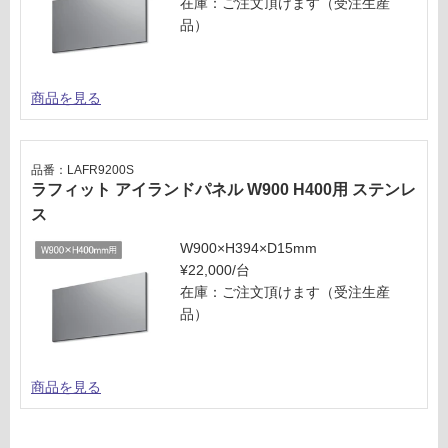
在庫：ご注文頂けます（受注生産
0/
確
品）
台
認
く
だ
商品を見る
さ
い
対
品番：LAFR9200S
応
ラフィット アイランドパネル W900 H400用 ステンレ
し
ス
て
W900×H394×D15mm
い
¥22,000/台
な
在庫：ご注文頂けます（受注生産
い
品）
商品を見る