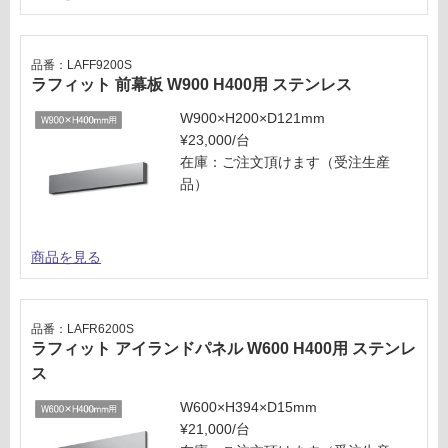
る
4
が
0
制
0
品番：LAFF9200S
限
用
ラフィット 前幕板 W900 H400用 ステンレス
あ
ス
り
W900×H200×D121mm
テ
の
¥23,000/台
ン
為
在庫：ご注文頂けます（受注生産
レ
注
品）
ス
意
が
運賃表
必
M
商品を見る
要
※
運
商
賃
品番：LAFR6200S
品
ラフィット アイランドパネル W600 H400用 ステンレ
合
仕
ス
計
様
:
欄
W600×H394×D15mm
¥8
を
¥21,000/台
9
ご