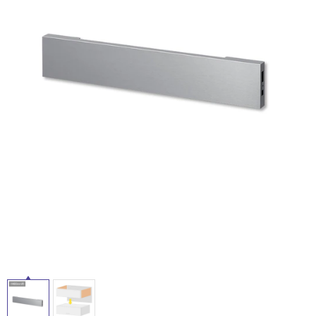
ム
修理お問い合わせ
クレーム公開
自分らしい家づくり
最高のリノベ会社が
みつ
照明
ペット用品
横浜スマート
ショールー
SUVACO
かる
リノベりす
ム
ウェルビーみのお
HDC
説明書・図面検索
水まわり
3年保証
BOX
内装用建材
パネル・壁材
お役立ち情報
住まいの
スタイリング
ロートアイアン
天然石・石材
アイデア
ミラタップ
チャンネル
メンテナンス・
施工材
新商品
オンライン相談
タ
イ
ル