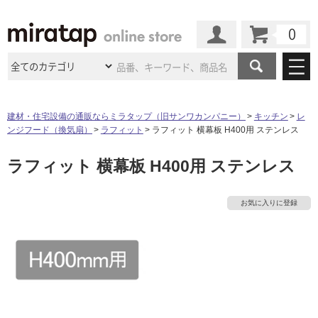
カート
マイページ
商品カテゴリ
建材・住宅設備の通販ならミラタップ（旧サンワカンパニー）
キッチン
レ
ンジフード（換気扇）
ラフィット
ラフィット 横幕板 H400用 ステンレス
施工事例
洗面所・水回り
タイル
ラフィット 横幕板 H400用 ステンレス
ショールーム
施工事例
法人案件納入事例
キッチン
浴室（風呂・
バスルー
ム）・
トイレ
ショールームの
ご案内
東京
ショールーム
お気に入りに登録
ミラタップ
のあるくらし
お客様訪問
インタビュー
ドア（扉）・
建具・玄関
サポート
扉
エクステリア
（外構）
大阪
ショールーム
仙台
ショールーム
店舗・施設事例
その他サービス
ご利用ガイド
初めての方へ
ウッドデッキ
フローリング・
床材
名古屋
ショールーム
京都
ショールーム
ミラタップと
創る家
工事会社紹介
Coziコンシ
よくある質問
お問い合わせ
ASOLIE
ェルジュ
収納
インテリア・
家具
福岡
ショールーム
札幌スマート
ショールー