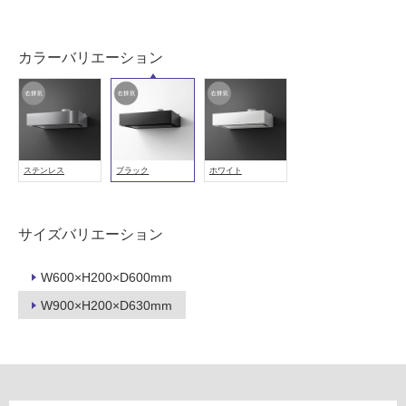
に
適
し
カラーバリエーション
て
い
る
適
し
ステンレス
ブラック
ホワイト
て
い
る
サイズバリエーション
が
注
W600×H200×D600mm
意
が
W900×H200×D630mm
必
要
適
し