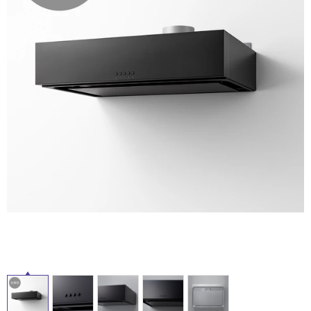
ム
修理お問い合わせ
クレーム公開
自分らしい家づくり
最高のリノベ会社が
みつ
照明
ペット用品
横浜スマート
ショールー
SUVACO
かる
リノベりす
ム
ウェルビーみのお
HDC
説明書・図面検索
水まわり
3年保証
BOX
内装用建材
パネル・壁材
お役立ち情報
住まいの
スタイリング
ロートアイアン
天然石・石材
アイデア
ミラタップ
チャンネル
メンテナンス・
施工材
新商品
オンライン相談