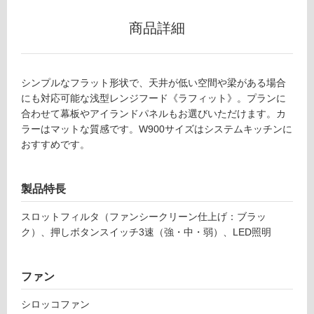
て
い
商品詳細
な
い
シンプルなフラット形状で、天井が低い空間や梁がある場合
屋
にも対応可能な浅型レンジフード《ラフィット》。プランに
内
合わせて幕板やアイランドパネルもお選びいただけます。カ
壁・
ラーはマットな質感です。W900サイズはシステムキッチンに
屋
おすすめです。
外
壁・
製品特長
浴
室
スロットフィルタ（ファンシークリーン仕上げ：ブラッ
壁
ク）、押しボタンスイッチ3速（強・中・弱）、LED照明
使
用
ファン
可
能
シロッコファン