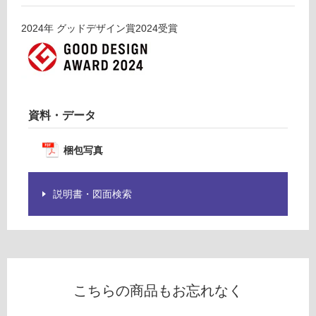
応
ッ
し
ト
2024
年
グッドデザイン賞2024
受賞
て
右
い
排
る
気
が
W
制
9
限
資料・データ
0
あ
0
り
ブ
梱包写真
の
ラ
為
ッ
注
説明書・図面検索
ク
意
が
運賃表
必
J
要
※
運
商
こちらの商品もお忘れなく
賃
品
合
仕