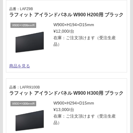
計
様
品番：LAFZ9B
:
欄
ラフィット アイランドパネル W900 H200用 ブラック
¥3,
を
75
W900×H194×D15mm
ご
0/
¥12,000/台
確
台
在庫：ご注文頂けます（受注生産
認
品）
く
だ
さ
い
商品を見る
対
応
品番：LAFR9100B
し
ラフィット アイランドパネル W900 H300用 ブラック
て
い
W900×H294×D15mm
な
¥13,000/台
い
在庫：ご注文頂けます（受注生産
品）