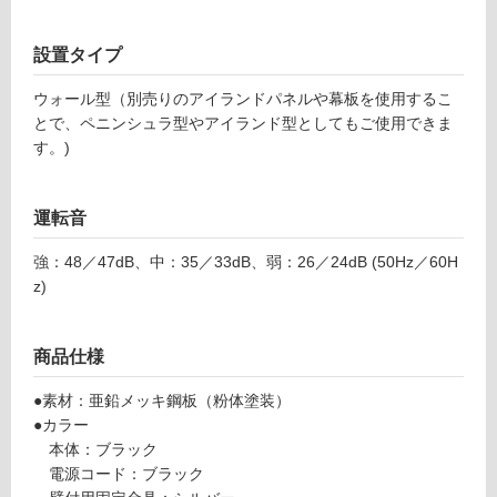
使
用
設置タイプ
可
能
ウォール型（別売りのアイランドパネルや幕板を使用するこ
(寒
とで、ペニンシュラ型やアイランド型としてもご使用できま
冷
す。)
地
以
外)
運転音
使
強：48／47dB、中：35／33dB、弱：26／24dB (50Hz／60H
用
z)
不
可
商品仕様
●素材：亜鉛メッキ鋼板（粉体塗装）
フ
●カラー
本体：ブラック
ロ
電源コード：ブラック