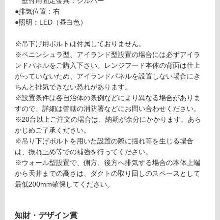
壁付用固定金具：シルバー
●排気位置：右
ー
●照明：LED（昼白色）
リ
※吊下げ用ボルトは付属しておりません。
※ペニンシュラ型、アイランド型設置の場合には必ずアイラ
ン
ンドパネルをご購入下さい。レンジフード本体の背面は仕上
がっていないため、アイランドパネルを設置しない場合にき
グ
L
ちんと排気できない恐れがあります。
A
※設置条件は各自治体の条例などにより異なる場合がありま
F
すので、詳細は管轄の消防署などにお問い合わせください。
土足・遮
L
※20台以上ご注文の場合は、納期が余分にかかります。あら
音・床暖
3
かじめご了承ください。
9
※吊り下げボルトを用いた設置の際に揺れ等を生じる場合
対
0
は、振れ止め等での補強を行ってください。
応
1
※ウォール型設置で、側方、後方へ排気する場合の本体上端
し
R
から天井までの高さは、ダクトの取り回しのスペースとして
て
B
最低200mm確保してください。
い
ラ
る
フ
対
知財・デザイン賞
ィ