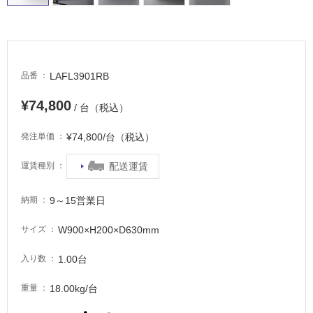
LAFL3901RB
品番
¥74,800
/ 台（税込）
¥74,800/台（税込）
発注単価
配送運賃
運賃種別
9～15営業日
納期
W900×H200×D630mm
サイズ
1.00台
入り数
タ
18.00kg/台
重量
イ