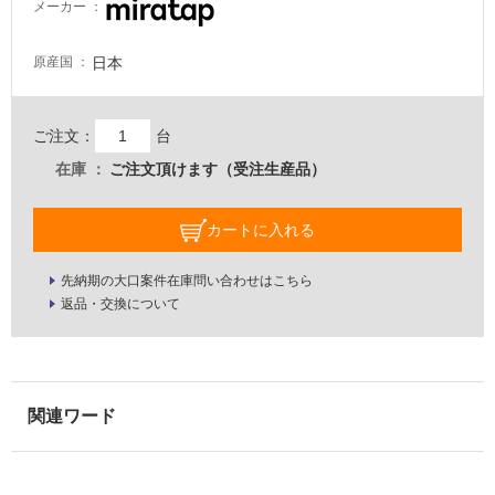
メーカー
ル
日本
原産国
屋
内
ご注文：
台
床・
在庫
ご注文頂けます（受注生産品）
屋
外
カートに入れる
床・
浴
先納期の大口案件在庫問い合わせはこちら
返品・交換について
室
床・
駐
車
場
非
常