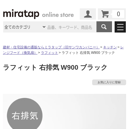
カート
マイページ
商品カテゴリ
建材・住宅設備の通販ならミラタップ（旧サンワカンパニー）
キッチン
レ
ンジフード（換気扇）
ラフィット
ラフィット 右排気 W900 ブラック
施工事例
洗面所・水回り
タイル
ラフィット 右排気 W900 ブラック
ショールーム
施工事例
法人案件納入事例
キッチン
浴室（風呂・
バスルー
ム）・
トイレ
ショールームの
ご案内
東京
ショールーム
お気に入りに登録
ミラタップ
のあるくらし
お客様訪問
インタビュー
ドア（扉）・
建具・玄関
サポート
扉
エクステリア
（外構）
大阪
ショールーム
仙台
ショールーム
店舗・施設事例
その他サービス
ご利用ガイド
初めての方へ
ウッドデッキ
フローリング・
床材
名古屋
ショールーム
京都
ショールーム
ミラタップと
創る家
工事会社紹介
Coziコンシ
よくある質問
お問い合わせ
ASOLIE
ェルジュ
収納
インテリア・
家具
福岡
ショールーム
札幌スマート
ショールー