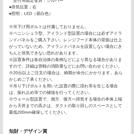
壁付用固定金具：シルバー
●排気位置：右
ロ
●照明：LED（昼白色）
ー
※吊下げ用ボルトは付属しておりません。
※ペニンシュラ型、アイランド型設置の場合には必ずアイラ
リ
ンドパネルをご購入下さい。レンジフード本体の背面は仕上
がっていないため、アイランドパネルを設置しない場合にき
ン
ちんと排気できない恐れがあります。
※設置条件は各自治体の条例などにより異なる場合がありま
L
すので、詳細は管轄の消防署などにお問い合わせください。
グ
A
※20台以上ご注文の場合は、納期が余分にかかります。あら
F
かじめご了承ください。
土足・遮
L
※吊り下げボルトを用いた設置の際に揺れ等を生じる場合
3
音・床暖
は、振れ止め等での補強を行ってください。
9
※ウォール型設置で、側方、後方へ排気する場合の本体上端
対
0
から天井までの高さは、ダクトの取り回しのスペースとして
応
1
最低200mm確保してください。
し
R
て
S
い
ラ
知財・デザイン賞