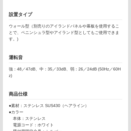
可
能
設置タイプ
使
用
ウォール型（別売りのアイランドパネルや幕板を使用するこ
可
とで、ペニンシュラ型やアイランド型としてもご使用できま
能
す。)
(寒
冷
運転音
地
以
強：48／47dB、中：35／33dB、弱：26／24dB (50Hz／60H
外)
z)
使
用
不
商品仕様
可
●素材：ステンレス SUS430（ヘアライン）
●カラー
本体：ステンレス
電源コード：ホワイト
フ