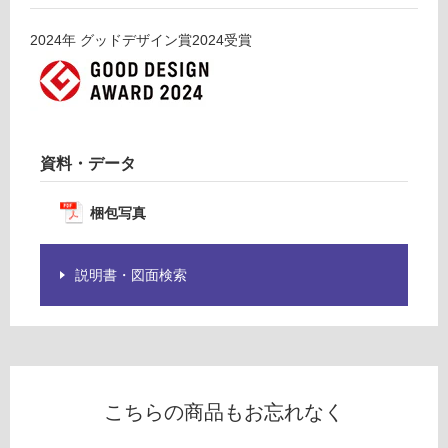
る
フ
ィ
対
2024
年
グッドデザイン賞2024
受賞
ッ
応
ト
し
右
て
排
い
気
る
資料・データ
W
が
9
制
0
限
梱包写真
0
あ
ス
り
テ
説明書・図面検索
の
ン
為
レ
注
ス
意
が
運賃表
必
J
こちらの商品もお忘れなく
要
※