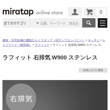
カート
マイページ
商品カテゴリ
建材・住宅設備の通販ならミラタップ（旧サンワカンパニー）
キッチン
レ
ンジフード（換気扇）
ラフィット
ラフィット 右排気 W900 ステンレス
施工事例
洗面所・水回り
タイル
ラフィット 右排気 W900 ステンレス
ショールーム
施工事例
法人案件納入事例
キッチン
浴室（風呂・
バスルー
ム）・
トイレ
ショールームの
ご案内
東京
ショールーム
お気に入りに登録
ミラタップ
のあるくらし
お客様訪問
インタビュー
ドア（扉）・
建具・玄関
サポート
扉
エクステリア
（外構）
大阪
ショールーム
仙台
ショールーム
店舗・施設事例
その他サービス
ご利用ガイド
初めての方へ
ウッドデッキ
フローリング・
床材
名古屋
ショールーム
京都
ショールーム
ミラタップと
創る家
工事会社紹介
Coziコンシ
よくある質問
お問い合わせ
ASOLIE
ェルジュ
収納
インテリア・
家具
福岡
ショールーム
札幌スマート
ショールー