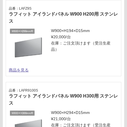
商
運
品
品番：LAFZ9S
賃
ラフィット アイランドパネル W900 H200用 ステンレ
仕
合
様
ス
計
欄
:
W900×H194×D15mm
を
¥3,
¥20,000/台
ご
75
在庫：ご注文頂けます（受注生産
確
0/
品）
認
台
く
だ
商品を見る
さ
い
対
品番：LAFR9100S
応
ラフィット アイランドパネル W900 H300用 ステンレ
し
ス
て
い
W900×H294×D15mm
な
¥21,000/台
い
在庫：ご注文頂けます（受注生産