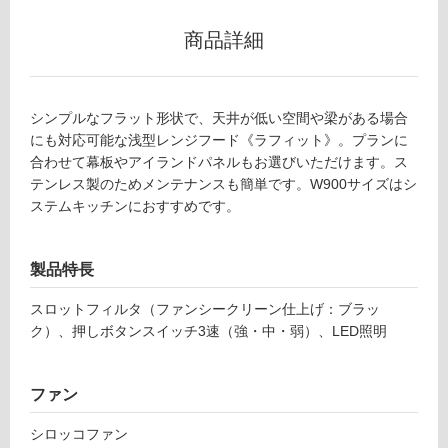
適
し
商品詳細
て
い
な
シンプルなフラット形状で、天井が低い空間や梁がある場合
い
にも対応可能な浅型レンジフード《ラフィット》。プランに
合わせて幕板やアイランドパネルもお選びいただけます。ス
屋
テンレス製のためメンテナンスも簡単です。W900サイズはシ
内
ステムキッチンにおすすめです。
壁・
屋
製品特長
外
壁・
スロットフィルタ（ファンシークリーン仕上げ：ブラッ
浴
ク）、押しボタンスイッチ3速（強・中・弱）、LED照明
室
壁
ファン
使
シロッコファン
用