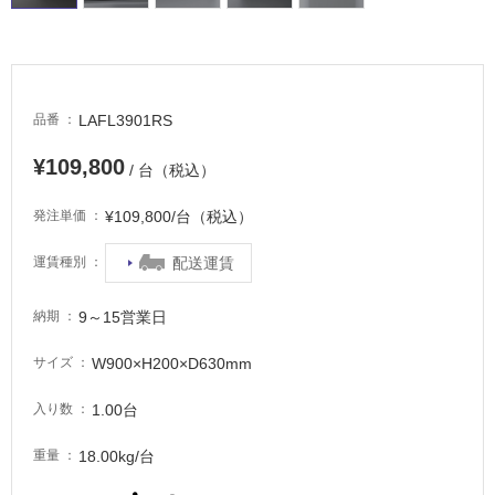
LAFL3901RS
品番
¥109,800
/ 台（税込）
¥109,800/台（税込）
発注単価
配送運賃
運賃種別
9～15営業日
納期
W900×H200×D630mm
サイズ
1.00台
入り数
18.00kg/台
重量
タ