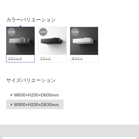
非
常
カラーバリエーション
に
適
し
て
い
る
ステンレス
ブラック
ホワイト
適
し
て
サイズバリエーション
い
る
W600×H200×D600mm
が
W900×H200×D630mm
注
意
が
必
要