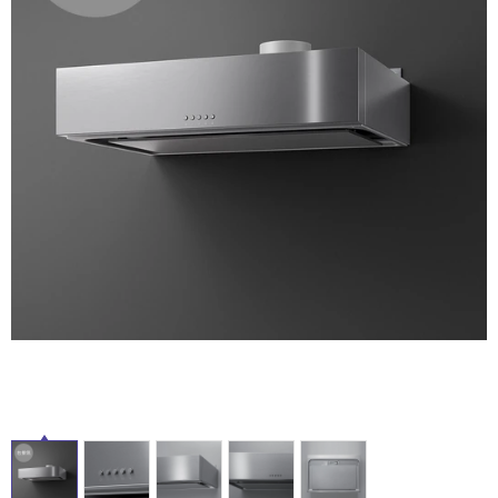
ム
修理お問い合わせ
クレーム公開
自分らしい家づくり
最高のリノベ会社が
みつ
照明
ペット用品
横浜スマート
ショールー
SUVACO
かる
リノベりす
ム
ウェルビーみのお
HDC
説明書・図面検索
水まわり
3年保証
BOX
内装用建材
パネル・壁材
お役立ち情報
住まいの
スタイリング
ロートアイアン
天然石・石材
アイデア
ミラタップ
チャンネル
メンテナンス・
施工材
新商品
オンライン相談