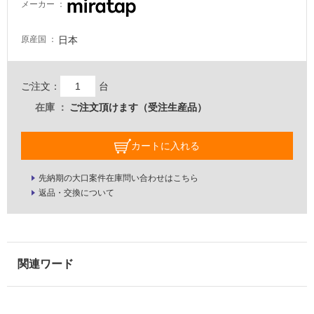
メーカー
イ
日本
原産国
ル
ご注文：
台
屋
在庫
ご注文頂けます（受注生産品）
内
床・
カートに入れる
屋
外
先納期の大口案件在庫問い合わせはこちら
返品・交換について
床・
浴
室
床・
駐
車
場