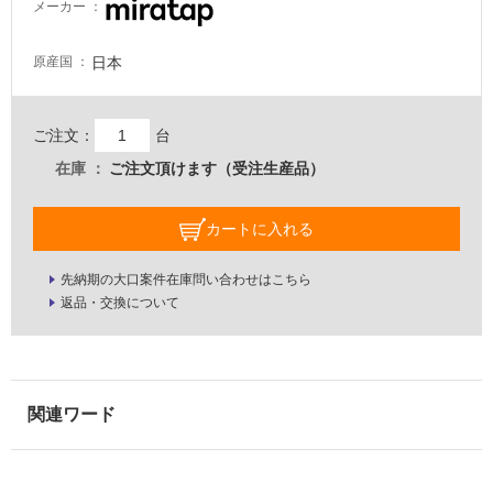
メーカー
い
る
日本
原産国
適
し
て
ご注文：
台
い
在庫
ご注文頂けます（受注生産品）
る
が
注
カートに入れる
意
が
先納期の大口案件在庫問い合わせはこちら
必
返品・交換について
要
適
し
て
い
な
い