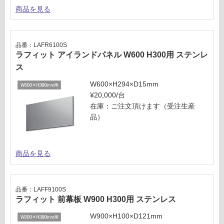
る
3
商品を見る
が
0
制
0
限
用
品番：LAFR6100S
あ
ス
ラフィット アイランドパネル W600 H300用 ステンレ
り
テ
ス
の
ン
為
レ
W600×H294×D15mm
注
ス
¥20,000/台
意
在庫：ご注文頂けます（受注生産
が
運賃表
品）
必
M
要
※
商品を見る
運
商
賃
品
合
仕
計
様
品番：LAFF9100S
:
ラフィット 前幕板 W900 H300用 ステンレス
欄
¥8
を
W900×H100×D121mm
9
ご