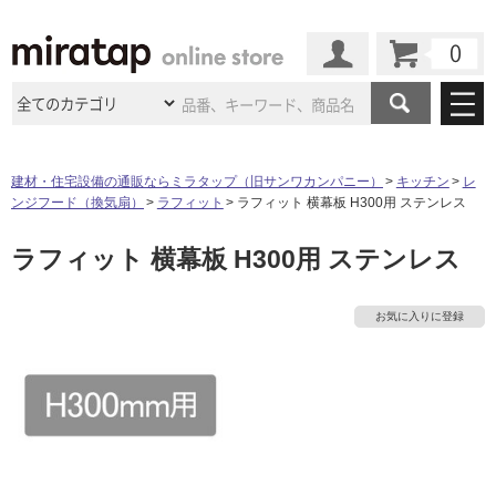
カート
マイページ
商品カテゴリ
建材・住宅設備の通販ならミラタップ（旧サンワカンパニー）
キッチン
レ
ンジフード（換気扇）
ラフィット
ラフィット 横幕板 H300用 ステンレス
施工事例
洗面所・水回り
タイル
ラフィット 横幕板 H300用 ステンレス
ショールーム
施工事例
法人案件納入事例
キッチン
浴室（風呂・
バスルー
ム）・
トイレ
ショールームの
ご案内
東京
ショールーム
お気に入りに登録
ミラタップ
のあるくらし
お客様訪問
インタビュー
ドア（扉）・
建具・玄関
サポート
扉
エクステリア
（外構）
大阪
ショールーム
仙台
ショールーム
店舗・施設事例
その他サービス
ご利用ガイド
初めての方へ
ウッドデッキ
フローリング・
床材
名古屋
ショールーム
京都
ショールーム
ミラタップと
創る家
工事会社紹介
Coziコンシ
よくある質問
お問い合わせ
ASOLIE
ェルジュ
収納
インテリア・
家具
福岡
ショールーム
札幌スマート
ショールー