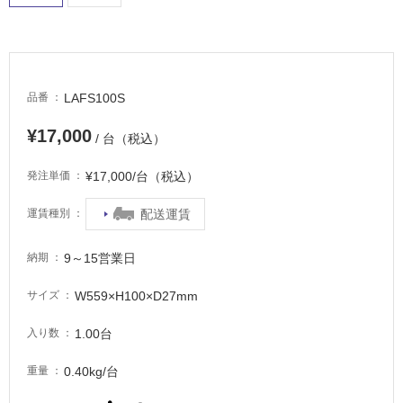
屋
内
床・
屋
LAFS100S
品番
外
床・
¥17,000
/ 台（税込）
浴
室
¥17,000/台（税込）
発注単価
床・
配送運賃
運賃種別
駐
車
9～15営業日
納期
場
非
W559×H100×D27mm
サイズ
常
1.00台
入り数
に
適
0.40kg/台
重量
し
て