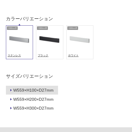
屋
内
カラーバリエーション
壁・
屋
外
壁・
浴
ステンレス
ブラック
ホワイト
室
壁
サイズバリエーション
使
用
W559×H100×D27mm
可
W559×H200×D27mm
能
W559×H300×D27mm
使
用
可
能