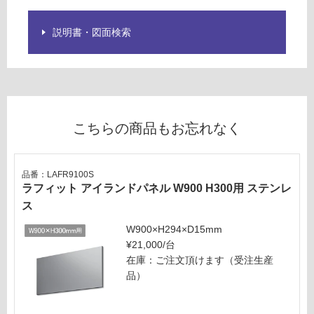
ン
説明書・図面検索
グ
L
A
F
土足・遮
S
音・床暖
1
こちらの商品もお忘れなく
0
対
0
応
S
し
品番：LAFR9100S
ラ
て
ラフィット アイランドパネル W900 H300用 ステンレ
フ
い
ス
ィ
る
W900×H294×D15mm
ッ
対
¥21,000/台
ト
応
在庫：ご注文頂けます（受注生産
横
し
品）
幕
て
板
い
H