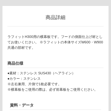
(寒
冷
地
商品詳細
以
外)
使
ラフィットH300用の横幕板です。フードの側面仕上げ材とし
用
てお使いください。 ※ラフィットの本体サイズW600・W900
不
共通の部材です。
可
商品仕様
フ
●素材：ステンレス SUS430（ヘアライン）
●カラー：ステンレス
ロ
※左右兼用、片側で1枚必要です。
※横幕板をご使用の際は、必ず前幕板をご使用ください。
ー
資料・データ
リ