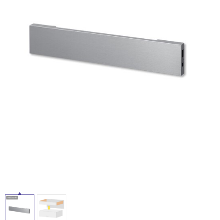
ム
修理お問い合わせ
クレーム公開
自分らしい家づくり
最高のリノベ会社が
みつ
照明
ペット用品
横浜スマート
ショールー
SUVACO
かる
リノベりす
ム
ウェルビーみのお
HDC
説明書・図面検索
水まわり
3年保証
BOX
内装用建材
パネル・壁材
お役立ち情報
住まいの
スタイリング
ロートアイアン
天然石・石材
アイデア
ミラタップ
チャンネル
メンテナンス・
施工材
新商品
オンライン相談
タ
イ
ル