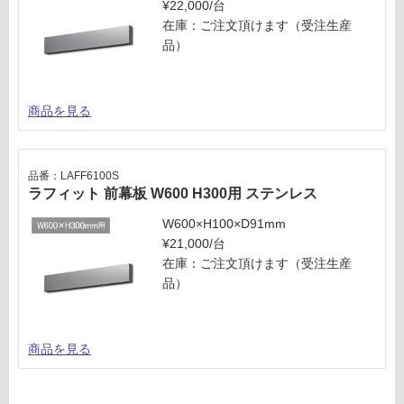
¥22,000/台
0/
確
在庫：ご注文頂けます（受注生産
台
認
品）
く
だ
さ
商品を見る
い
対
応
品番：LAFF6100S
し
ラフィット 前幕板 W600 H300用 ステンレス
て
W600×H100×D91mm
い
¥21,000/台
な
在庫：ご注文頂けます（受注生産
い
品）
商品を見る