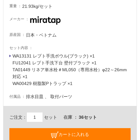
床・
21.93kg/セット
重量
浴
メーカー
室
床・
日本・ベトナム
原産国
駐
車
セット内容
場
WA13131 レプト手洗ボウル(ブラック) ×1
FU12041 レプト手洗下台 壁付ブラック ×1
非
TA01449 リネア単水栓＃ML050（専用水栓）φ22～26mm
常
対応 ×1
に
WA00429 樹脂製Pトラップ ×1
適
し
排水目皿 、 取付パーツ
付属品
て
い
る
ご注文：
セット
在庫
36セット
適
し
カートに入れる
て