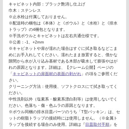
ル
キャビネット内部：ブラック艶消し仕上げ
土足・遮
(ブ
巾木：ステンレス
音・床暖
ラ
※止水栓は付属しておりません。
ッ
※配送時の梱包は《本体》と《ボウル》と《水栓》と《排水
対
ク)
トラップ》の4梱包となります。
応
※手洗ボウルとキャビネットは左右共通仕様です。
し
運賃表
※公差：-1、+2mm
て
E
※キャビネットや扉が濡れた場合はすぐに拭き取るなどこま
い
F
めにお手入れしてください。濡れたまま放置すると、僅かな
る
U
隙間から水が入り込み基材である木部が吸水して膨張やはが
対
1
れの原因となります。詳細は、【クレーム公開】ページの
応
2
「
キャビネットの扉面材の表面の剥がれ
」の項をご参照くだ
し
0
さい。
て
4
クリーニング方法：使用後、ソフトクロスにて拭き取ってく
い
1
ださい。
る
レ
中性洗剤以外（塩素系・酸素系漂白剤等）は使用しないでく
が
プ
ださい。色落ち・傷・色ムラの原因となります。
制
ト
※ボウル同梱の排水目皿パーツのうち「T型パッキン」は、セ
限
手
ットの樹脂トラップの接続時には使用しません。（※金属ト
あ
洗
ラップを接続する場合のみ使用。詳細は『
目皿取付手順
』を
り