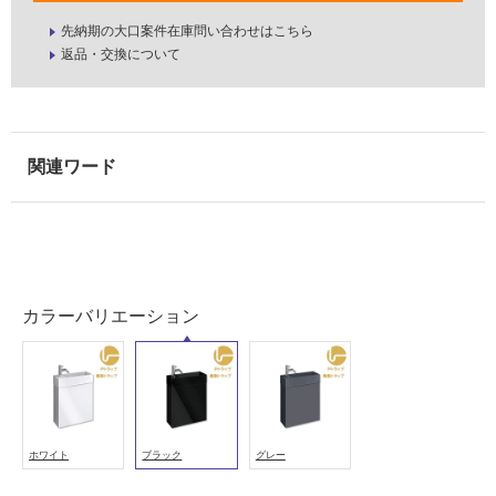
い
先納期の大口案件在庫問い合わせはこちら
る
返品・交換について
が
注
意
が
必
要
適
し
て
L
い
E
カラーバリエーション
な
P
い
0
4
4
屋
P
内
レ
ホワイト
ブラック
グレー
壁・
プ
屋
ト