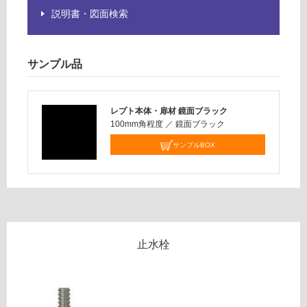
水栓
い
説明書・図面検索
＃M
対
L05
応
0
し
（専
サンプル品
て
用水
い
栓）
な
φ22
レプト本体・扉材 鏡面ブラック
い
～2
100mm角程度
／
鏡面ブラック
6m
サンプルBOX
m対
応
運賃表
G
W
止水栓
A
0
0
4
2