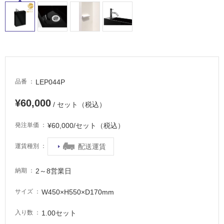
LEP044P
品番
タ
¥60,000
/ セット（税込）
イ
¥60,000/セット（税込）
発注単価
ル
配送運賃
運賃種別
屋
2～8営業日
納期
内
W450×H550×D170mm
サイズ
床・
屋
1.00セット
入り数
外