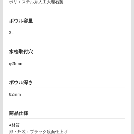
ポリエステル系人工大理石製
ッ
使
プ
用
セ
不
ボウル容量
ッ
可
ト
3L
-
W
フ
A
水栓取付穴
1
φ25mm
3
ロ
1
3
ー
ボウル深さ
1
レ
82mm
リ
プ
ト
ン
手
商品仕様
洗
ボ
グ
●材質
ウ
扉・外装：ブラック鏡面仕上げ