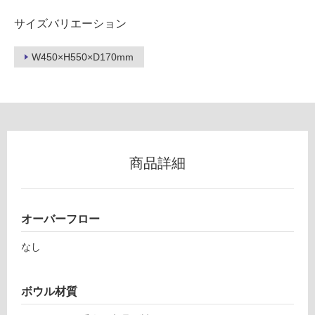
手
外
サイズバリエーション
洗
壁・
台
浴
W450×H550×D170mm
壁
室
付
壁
ブ
ラ
使
ッ
用
ク
可
水
能
商品詳細
栓
使
シ
用
ル
可
バ
オーバーフロー
能
ー
(寒
樹
なし
冷
脂
地
P
以
ボウル材質
ト
外)
ラ