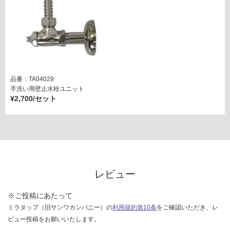
9
樹
脂
製
P
ト
ラ
品番：TA04029
手洗い用壁止水栓ユニット
ッ
¥2,700/セット
プ
運賃表
G
運
レビュー
賃
合
※ご投稿にあたって
計
:
ミラタップ（旧サンワカンパニー）の
利用規約第10条
をご確認いただき、レ
¥5,
ビュー投稿をお願いいたします。
06