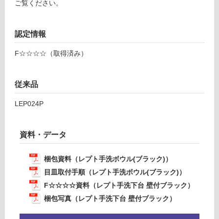
下
ご覧ください。
の
台
為
壁
注
認定情報
付
意
ブ
が
F☆☆☆☆（取得済み）
ラ
必
ッ
要
ク
従来品
※
商
運賃表
LEP024P
品
E
仕
T
様
A
資料・データ
欄
0
を
1
梱包資料（レプト手洗ボウル(ブラック)）
ご
4
確
目皿取付手順（レプト手洗ボウル(ブラック)）
4
認
F☆☆☆☆資料（レプト手洗下台 壁付ブラック）
9
く
リネ
梱包写真（レプト手洗下台 壁付ブラック）
だ
ア単
さ