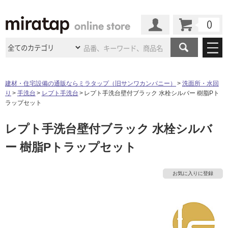
カート
マイページ
商品カテゴリ
建材・住宅設備の通販ならミラタップ（旧サンワカンパニー）
洗面所・水回
り
手洗台
レプト手洗台
レプト手洗台壁付ブラック 水栓シルバー 樹脂Pト
施工事例
洗面所・水回り
タイル
ラップセット
ショールーム
施工事例
法人案件納入事例
レプト手洗台壁付ブラック 水栓シルバ
キッチン
浴室（風呂・
バスルー
ム）・
トイレ
ショールームの
ご案内
東京
ショールーム
ー 樹脂Pトラップセット
ミラタップ
のあるくらし
お客様訪問
インタビュー
ドア（扉）・
建具・玄関
サポート
扉
エクステリア
（外構）
大阪
ショールーム
仙台
ショールーム
店舗・施設事例
お気に入りに登録
その他サービス
ご利用ガイド
初めての方へ
ウッドデッキ
フローリング・
床材
名古屋
ショールーム
京都
ショールーム
ミラタップと
創る家
工事会社紹介
Coziコンシ
よくある質問
お問い合わせ
ASOLIE
ェルジュ
収納
インテリア・
家具
福岡
ショールーム
札幌スマート
ショールー