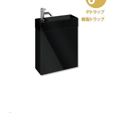
ム
修理お問い合わせ
クレーム公開
自分らしい家づくり
最高のリノベ会社が
みつ
照明
ペット用品
横浜スマート
ショールー
SUVACO
かる
リノベりす
ム
ウェルビーみのお
HDC
説明書・図面検索
水まわり
3年保証
BOX
内装用建材
パネル・壁材
お役立ち情報
住まいの
スタイリング
ロートアイアン
天然石・石材
アイデア
ミラタップ
チャンネル
メンテナンス・
施工材
新商品
オンライン相談