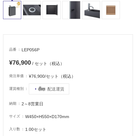
タ
イ
LEP056P
品番
ル
¥76,900
/ セット（税込）
屋
¥76,900/セット（税込）
発注単価
内
配送運賃
運賃種別
床・
屋
2～8営業日
納期
外
床・
W450×H550×D170mm
サイズ
浴
1.00セット
入り数
室