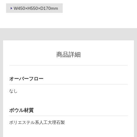
室
ト
W450×H550×D170mm
壁
手
洗
使
台
用
壁
可
付
能
グ
使
レ
商品詳細
用
ー
可
水
能
栓
オーバーフロー
(寒
ブ
冷
ラ
なし
地
ッ
以
ク
外)
樹
ボウル材質
脂
使
P
ポリエステル系人工大理石製
用
ト
不
ラ
可