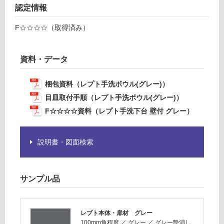
台
認定情報
が
壁
必
付
F☆☆☆☆（取得済み）
要
グ
※
レ
商
ー
資料・データ
品
仕
運賃表
梱包資料（レプト手洗ボウル(グレー)）
様
E
目皿取付手順（レプト手洗ボウル(グレー)）
欄
T
を
F☆☆☆☆資料（レプト手洗下台 壁付 グレー）
A
ご
0
確
3
説明書・図面検索
認
2
く
4
だ
9
さ
サンプル品
ブ
い
ラ
対
ッ
レプト本体・扉材 グレー
応
ク
100mm角程度
／
グレー
／
グレー艶消し