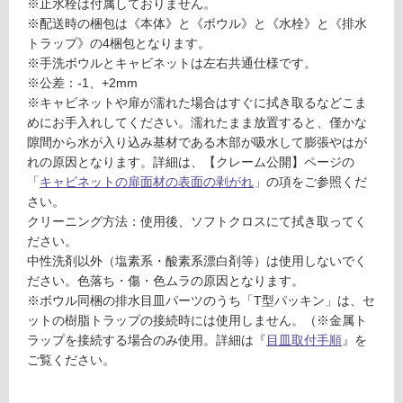
※止水栓は付属しておりません。
ル
応
※配送時の梱包は《本体》と《ボウル》と《水栓》と《排水
(グ
し
トラップ》の4梱包となります。
レ
て
※手洗ボウルとキャビネットは左右共通仕様です。
ー)
い
※公差：-1、+2mm
る
※キャビネットや扉が濡れた場合はすぐに拭き取るなどこま
運賃表
めにお手入れしてください。濡れたまま放置すると、僅かな
対
E
隙間から水が入り込み基材である木部が吸水して膨張やはが
応
F
れの原因となります。詳細は、【クレーム公開】ページの
し
U
「
キャビネットの扉面材の表面の剥がれ
」の項をご参照くだ
て
1
さい。
い
2
クリーニング方法：使用後、ソフトクロスにて拭き取ってく
る
0
ださい。
が
6
中性洗剤以外（塩素系・酸素系漂白剤等）は使用しないでく
制
1
ださい。色落ち・傷・色ムラの原因となります。
限
レ
※ボウル同梱の排水目皿パーツのうち「T型パッキン」は、セ
あ
プ
ットの樹脂トラップの接続時には使用しません。（※金属ト
り
ト
ラップを接続する場合のみ使用。詳細は『
目皿取付手順
』を
の
手
ご覧ください。
為
洗
注
下
意