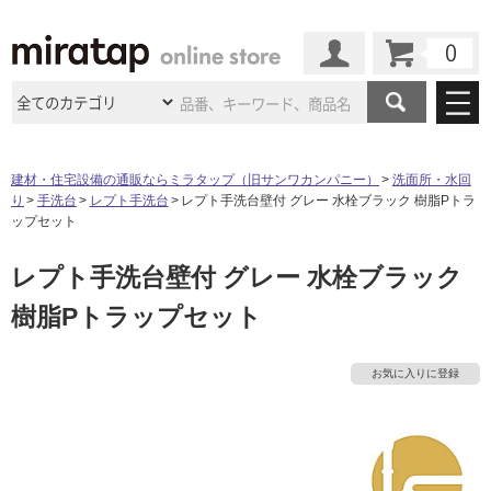
カート
マイページ
商品カテゴリ
建材・住宅設備の通販ならミラタップ（旧サンワカンパニー）
洗面所・水回
り
手洗台
レプト手洗台
レプト手洗台壁付 グレー 水栓ブラック 樹脂Pトラ
施工事例
洗面所・水回り
タイル
ップセット
ショールーム
施工事例
法人案件納入事例
レプト手洗台壁付 グレー 水栓ブラック
キッチン
浴室（風呂・
バスルー
ム）・
トイレ
ショールームの
ご案内
東京
ショールーム
樹脂Pトラップセット
ミラタップ
のあるくらし
お客様訪問
インタビュー
ドア（扉）・
建具・玄関
サポート
扉
エクステリア
（外構）
大阪
ショールーム
仙台
ショールーム
店舗・施設事例
お気に入りに登録
その他サービス
ご利用ガイド
初めての方へ
ウッドデッキ
フローリング・
床材
名古屋
ショールーム
京都
ショールーム
ミラタップと
創る家
工事会社紹介
Coziコンシ
よくある質問
お問い合わせ
ASOLIE
ェルジュ
収納
インテリア・
家具
福岡
ショールーム
札幌スマート
ショールー