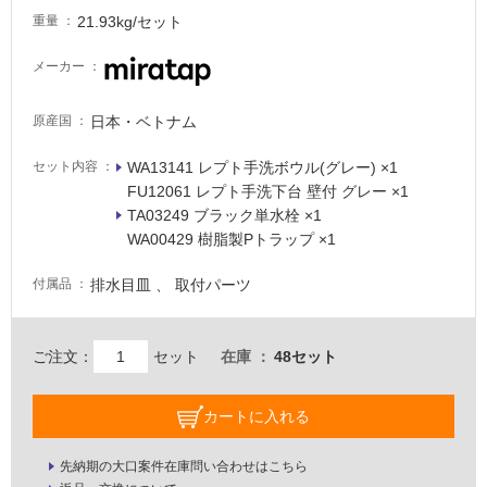
床・
21.93kg/セット
重量
駐
メーカー
車
場
日本・ベトナム
原産国
非
常
WA13141 レプト手洗ボウル(グレー) ×1
セット内容
に
FU12061 レプト手洗下台 壁付 グレー ×1
適
TA03249 ブラック単水栓 ×1
し
WA00429 樹脂製Pトラップ ×1
て
い
排水目皿 、 取付パーツ
付属品
る
適
ご注文：
セット
在庫
48セット
し
て
い
カートに入れる
る
が
先納期の大口案件在庫問い合わせはこちら
注