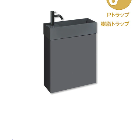
ム
修理お問い合わせ
クレーム公開
自分らしい家づくり
最高のリノベ会社が
みつ
照明
ペット用品
横浜スマート
ショールー
SUVACO
かる
リノベりす
ム
ウェルビーみのお
HDC
説明書・図面検索
水まわり
3年保証
BOX
内装用建材
パネル・壁材
お役立ち情報
住まいの
スタイリング
ロートアイアン
天然石・石材
アイデア
ミラタップ
チャンネル
メンテナンス・
施工材
新商品
オンライン相談