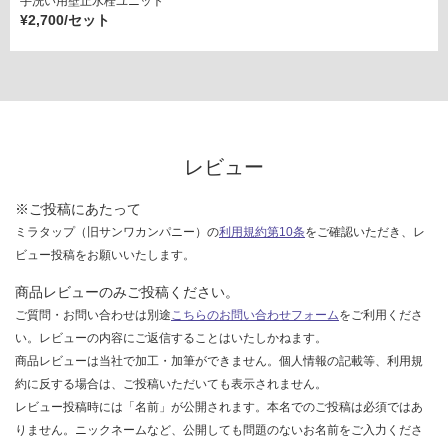
プ
手洗い用壁止水栓ユニット
¥2,700/セット
運賃表
G
運
賃
合
レビュー
計
:
※ご投稿にあたって
¥5,
ミラタップ（旧サンワカンパニー）の
利用規約第10条
をご確認いただき、レ
06
ビュー投稿をお願いいたします。
0/
商品レビューのみご投稿ください。
セ
ご質問・お問い合わせは別途
こちらのお問い合わせフォーム
をご利用くださ
ッ
い。レビューの内容にご返信することはいたしかねます。
ト
商品レビューは当社で加工・加筆ができません。個人情報の記載等、利用規
約に反する場合は、ご投稿いただいても表示されません。
レビュー投稿時には「名前」が公開されます。本名でのご投稿は必須ではあ
りません。ニックネームなど、公開しても問題のないお名前をご入力くださ