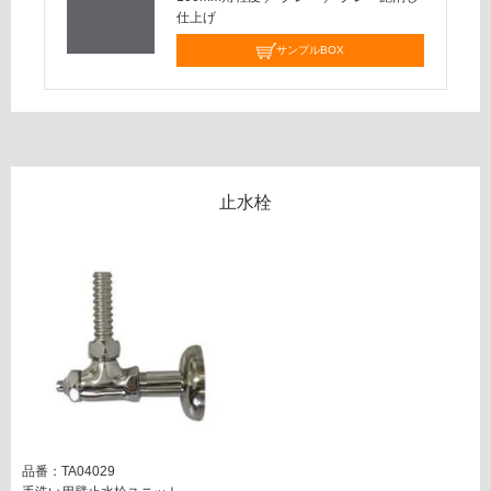
し
単
仕上げ
て
水
い
栓
サンプルBOX
な
い
運賃表
G
W
A
止水栓
0
0
4
2
9
樹
脂
製
P
ト
ラ
ッ
品番：TA04029