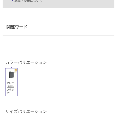
返品・交換について
意
が
必
要
適
し
て
い
な
い
カラーバリエーション
L
屋
E
内
P
グレー
壁・
（水栓
0
ブラッ
屋
5
ク）
6
外
P
壁・
レ
サイズバリエーション
浴
プ