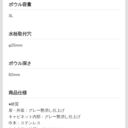
ッ
ボウル容量
プ
3L
セ
ッ
フ
ト
水栓取付穴
-
ロ
W
φ25mm
A
ー
1
3
ボウル深さ
リ
1
4
82mm
ン
1
レ
商品仕様
プ
グ
ト
●材質
手
土足・遮
扉・外装：グレー艶消し仕上げ
洗
キャビネット内部：グレー艶消し仕上げ
音・床暖
ボ
巾木：ステンレス
ウ
対