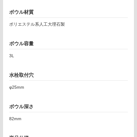
屋
カ
ウ
外
ボウル材質
ン
壁・
タ
浴
ポリエステル系人工大理石製
ー
室
置
壁
型
ボウル容量
グ
使
レ
3L
用
ー
可
水
能
栓
水栓取付穴
使
シ
用
φ25mm
ル
可
バ
能
ー
ボウル深さ
(寒
樹
冷
脂
82mm
地
P
以
ト
外)
ラ