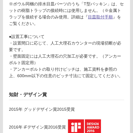
※ボウル同梱の排水目皿パーツのうち「T型パッキン」は、セ
ー
土足・遮
ットの樹脂トラップの接続時には使用しません。（※金属ト
ボ
音・床暖
ラップを接続する場合のみ使用。詳細は『
目皿取付手順
』を
ウ
ご覧ください。
ル
対
グ
応
●設置工事について
レ
し
・設置間口に応じて、人工大理石カウンターの現場切断が必
ー
て
要です。
い
・壁面固定には人工大理石の穴加工が必要です。（アンカー
運賃表
る
ボルト固定用）
D
対
・アンカーボルトの取り付けピッチは、施工資料を参照の
F
応
上、600mm以下の任意のピッチ寸法にて固定してください。
U
し
1
て
2
知財・デザイン賞
い
0
る
5
が
2015
年
グッドデザイン賞2015
受賞
1
制
レ
限
プ
2016
年
iFデザイン賞2016
受賞
あ
ト