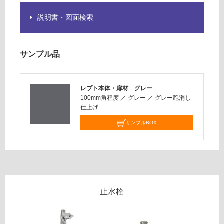
ア単
い
水栓
説明書・図面検索
対
＃M
応
L05
し
0
サンプル品
て
（専
い
用水
な
栓）
レプト本体・扉材 グレー
い
φ22
100mm角程度
／
グレー
／
グレー艶消し
～2
仕上げ
6m
サンプルBOX
m対
応
運賃表
G
W
止水栓
A
0
0