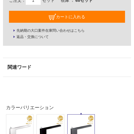
外
ご注文：
セット
在庫
68セット
床・
浴
カートに入れる
室
床・
先納期の大口案件在庫問い合わせはこちら
返品・交換について
駐
車
場
非
常
に
適
し
て
い
カラーバリエーション
る
適
し
て