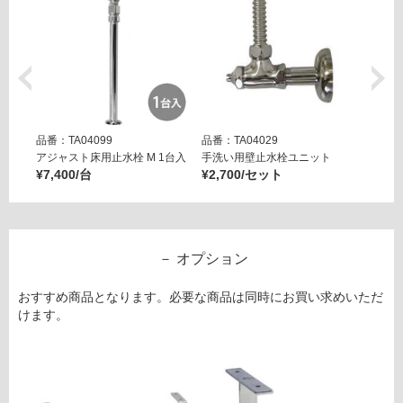
4
2
9
樹
脂
製
P
品番：TA04099
品番：TA04029
品番：T
ト
アジャスト床用止水栓 M 1台入
手洗い用壁止水栓ユニット
アジャ
ラ
¥7,400/台
¥2,700/セット
¥7,40
ッ
プ
運賃表
オプション
G
おすすめ商品となります。必要な商品は同時にお買い求めいただ
運
けます。
賃
合
計
: