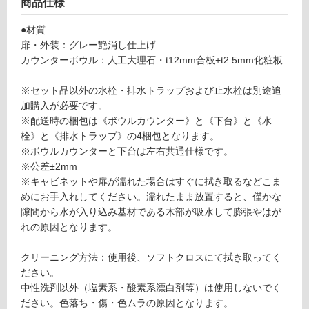
商品仕様
ッ
使
プ
●材質
用
セ
扉・外装：グレー艶消し仕上げ
不
ッ
カウンターボウル：人工大理石・t12mm合板+t2.5mm化粧板
可
ト
-
※セット品以外の水栓・排水トラップおよび止水栓は別途追
加購入が必要です。
W
※配送時の梱包は《ボウルカウンター》と《下台》と《水
フ
A
栓》と《排水トラップ》の4梱包となります。
1
※ボウルカウンターと下台は左右共通仕様です。
1
ロ
※公差±2mm
7
※キャビネットや扉が濡れた場合はすぐに拭き取るなどこま
2
ー
めにお手入れしてください。濡れたまま放置すると、僅かな
1
隙間から水が入り込み基材である木部が吸水して膨張やはが
レ
リ
れの原因となります。
プ
ト
ン
クリーニング方法：使用後、ソフトクロスにて拭き取ってく
カ
ださい。
ウ
中性洗剤以外（塩素系・酸素系漂白剤等）は使用しないでく
ン
グ
ださい。色落ち・傷・色ムラの原因となります。
タ