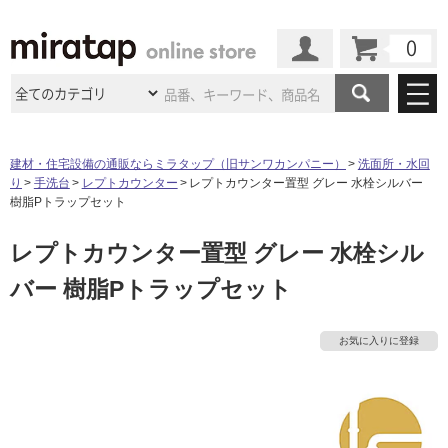
カート
マイページ
商品カテゴリ
建材・住宅設備の通販ならミラタップ（旧サンワカンパニー）
洗面所・水回
り
手洗台
レプトカウンター
レプトカウンター置型 グレー 水栓シルバー
施工事例
洗面所・水回り
タイル
樹脂Pトラップセット
ショールーム
施工事例
法人案件納入事例
レプトカウンター置型 グレー 水栓シル
キッチン
浴室（風呂・
バスルー
ム）・
トイレ
ショールームの
ご案内
東京
ショールーム
バー 樹脂Pトラップセット
ミラタップ
のあるくらし
お客様訪問
インタビュー
ドア（扉）・
建具・玄関
サポート
扉
エクステリア
（外構）
大阪
ショールーム
仙台
ショールーム
店舗・施設事例
お気に入りに登録
その他サービス
ご利用ガイド
初めての方へ
ウッドデッキ
フローリング・
床材
名古屋
ショールーム
京都
ショールーム
ミラタップと
創る家
工事会社紹介
Coziコンシ
よくある質問
お問い合わせ
ASOLIE
ェルジュ
収納
インテリア・
家具
福岡
ショールーム
札幌スマート
ショールー