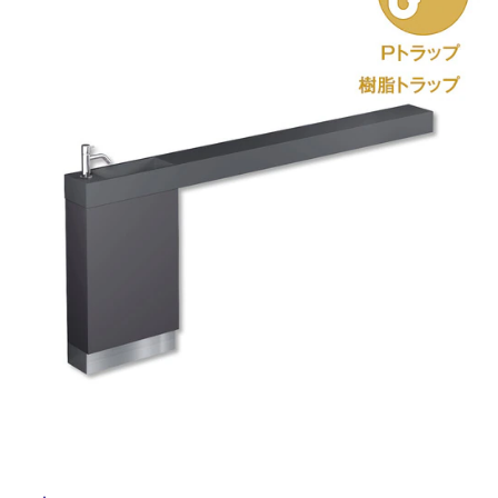
ム
修理お問い合わせ
クレーム公開
自分らしい家づくり
最高のリノベ会社が
みつ
照明
ペット用品
横浜スマート
ショールー
SUVACO
かる
リノベりす
ム
ウェルビーみのお
HDC
説明書・図面検索
水まわり
3年保証
BOX
内装用建材
パネル・壁材
お役立ち情報
住まいの
スタイリング
ロートアイアン
天然石・石材
アイデア
ミラタップ
チャンネル
メンテナンス・
施工材
新商品
オンライン相談