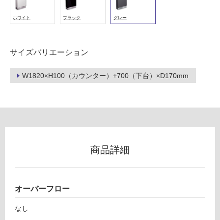
い
ホワイト
ブラック
グレー
る
が
注
サイズバリエーション
意
が
必
W1820×H100（カウンター）+700（下台）×D170mm
要
適
し
L
て
E
い
P
な
2
商品詳細
い
1
0
P
屋
レ
オーバーフロー
内
プ
壁・
なし
ト