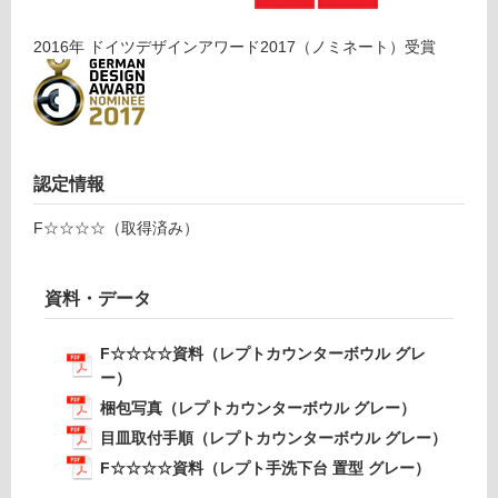
り
手
の
洗
2016
年
ドイツデザインアワード2017（ノミネート）
受賞
為
下
注
台
意
置
が
型
必
グ
要
レ
認定情報
※
ー
商
F☆☆☆☆（取得済み）
品
運賃表
仕
D
様
資料・データ
T
欄
A
を
F☆☆☆☆資料（レプトカウンターボウル グレ
0
ご
ー）
1
確
梱包写真（レプトカウンターボウル グレー）
4
認
4
目皿取付手順（レプトカウンターボウル グレー）
く
9
F☆☆☆☆資料（レプト手洗下台 置型 グレー）
だ
リネ
さ