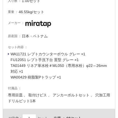
1.00セット
入り数
46.55kg/セット
重量
メーカー
日本・ベトナム
原産国
セット内容
タ
WA11721 レプトカウンターボウル グレー ×1
FU12051 レプト手洗下台 置型 グレー ×1
イ
TA01449 リネア単水栓＃ML050（専用水栓）φ22～26mm
対応 ×1
ル
WA00429 樹脂製Pトラップ ×1
付属品
屋
専用目皿 、 取付けビス 、 アンカーボルトセット 、 穴加工用
内
ドリルビット1本
床・
屋