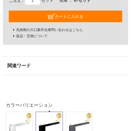
ご注文：
セット
在庫
97セット
床・
屋
カートに入れる
外
床・
先納期の大口案件在庫問い合わせはこちら
浴
返品・交換について
室
床・
駐
車
場
非
常
に
適
カラーバリエーション
し
て
い
る