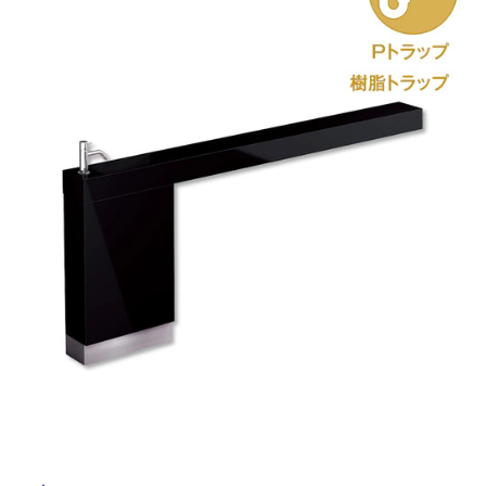
ム
修理お問い合わせ
クレーム公開
自分らしい家づくり
最高のリノベ会社が
みつ
照明
ペット用品
横浜スマート
ショールー
SUVACO
かる
リノベりす
ム
ウェルビーみのお
HDC
説明書・図面検索
水まわり
3年保証
BOX
内装用建材
パネル・壁材
お役立ち情報
住まいの
スタイリング
ロートアイアン
天然石・石材
アイデア
ミラタップ
チャンネル
メンテナンス・
施工材
新商品
オンライン相談