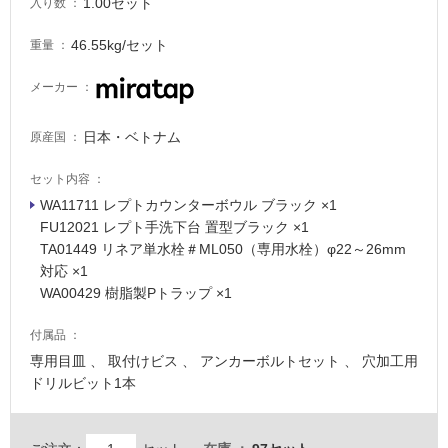
1.00セット
入り数
46.55kg/セット
重量
メーカー
日本・ベトナム
原産国
セット内容
WA11711 レプトカウンターボウル ブラック ×1
FU12021 レプト手洗下台 置型ブラック ×1
TA01449 リネア単水栓＃ML050（専用水栓）φ22～26mm
タ
対応 ×1
WA00429 樹脂製Pトラップ ×1
イ
付属品
ル
専用目皿 、 取付けビス 、 アンカーボルトセット 、 穴加工用
ドリルビット1本
屋
内