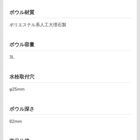
内
ト
カ
ボウル材質
壁・
ウ
屋
ポリエステル系人工大理石製
ン
外
タ
壁・
ー
ボウル容量
浴
置
型
室
3L
ブ
壁
ラ
使
ッ
水栓取付穴
用
ク
可
水
φ25mm
能
栓
シ
使
ル
ボウル深さ
用
バ
可
82mm
ー
能
樹
(寒
脂
冷