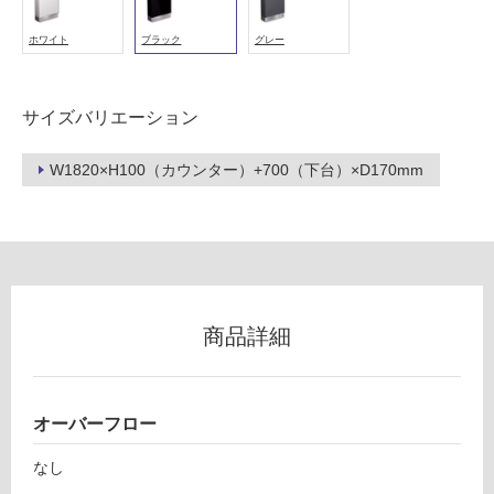
適
ホワイト
ブラック
グレー
し
て
い
サイズバリエーション
る
が
W1820×H100（カウンター）+700（下台）×D170mm
注
意
が
必
要
L
適
E
し
商品詳細
P
て
2
い
0
な
2
オーバーフロー
い
P
レ
なし
屋
プ