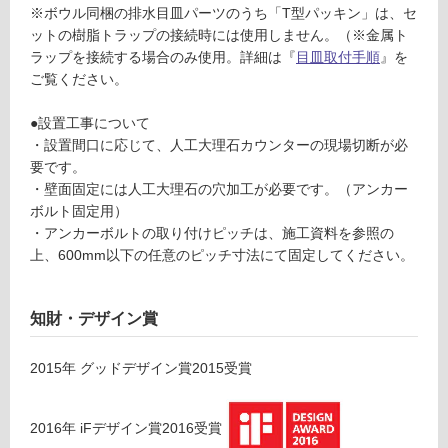
ウ
※ボウル同梱の排水目皿パーツのうち「T型パッキン」は、セ
ン
ットの樹脂トラップの接続時には使用しません。（※金属ト
グ
タ
ラップを接続する場合のみ使用。詳細は『
目皿取付手順
』を
ー
ご覧ください。
ボ
土足・遮
ウ
●設置工事について
音・床暖
ル
・設置間口に応じて、人工大理石カウンターの現場切断が必
対
ブ
要です。
応
ラ
・壁面固定には人工大理石の穴加工が必要です。（アンカー
し
ッ
ボルト固定用）
て
ク
・アンカーボルトの取り付けピッチは、施工資料を参照の
い
上、600mm以下の任意のピッチ寸法にて固定してください。
る
運賃表
D
対
知財・デザイン賞
F
応
U
し
1
て
2015
年
グッドデザイン賞2015
受賞
2
い
0
る
2016
年
iFデザイン賞2016
受賞
2
が