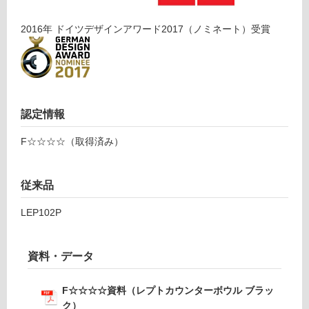
1
制
レ
限
2016
年
ドイツデザインアワード2017（ノミネート）
受賞
プ
あ
ト
り
手
の
洗
為
下
注
台
意
認定情報
置
が
型
F☆☆☆☆（取得済み）
必
ブ
要
ラ
※
ッ
従来品
商
ク
品
LEP102P
仕
運賃表
様
D
欄
資料・データ
を
T
ご
A
F☆☆☆☆資料（レプトカウンターボウル ブラッ
確
0
ク）
認