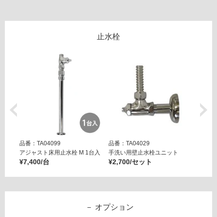
W
A
0
止水栓
0
4
2
9
樹
脂
製
P
ト
ラ
品番：TA04099
品番：TA04029
品番：T
ッ
アジャスト床用止水栓 M 1台入
手洗い用壁止水栓ユニット
アジャ
プ
¥7,400/台
¥2,700/セット
¥7,40
運賃表
G
オプション
運