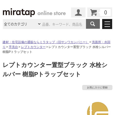
カート
マイページ
商品カテゴリ
建材・住宅設備の通販ならミラタップ（旧サンワカンパニー）
洗面所・水回
り
手洗台
レプトカウンター
レプトカウンター置型ブラック 水栓シルバー
施工事例
洗面所・水回り
タイル
樹脂Pトラップセット
ショールーム
施工事例
法人案件納入事例
レプトカウンター置型ブラック 水栓シ
キッチン
浴室（風呂・
バスルー
ム）・
トイレ
ショールームの
ご案内
東京
ショールーム
ルバー 樹脂Pトラップセット
ミラタップ
のあるくらし
お客様訪問
インタビュー
ドア（扉）・
建具・玄関
サポート
扉
エクステリア
（外構）
大阪
ショールーム
仙台
ショールーム
店舗・施設事例
お気に入りに登録
その他サービス
ご利用ガイド
初めての方へ
ウッドデッキ
フローリング・
床材
名古屋
ショールーム
京都
ショールーム
ミラタップと
創る家
工事会社紹介
Coziコンシ
よくある質問
お問い合わせ
ASOLIE
ェルジュ
収納
インテリア・
家具
福岡
ショールーム
札幌スマート
ショールー