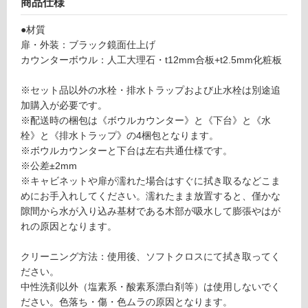
商品仕様
P
地
ト
以
●材質
ラ
外)
扉・外装：ブラック鏡面仕上げ
ッ
カウンターボウル：人工大理石・t12mm合板+t2.5mm化粧板
使
プ
用
セ
※セット品以外の水栓・排水トラップおよび止水栓は別途追
不
ッ
加購入が必要です。
可
ト
※配送時の梱包は《ボウルカウンター》と《下台》と《水
-
栓》と《排水トラップ》の4梱包となります。
W
※ボウルカウンターと下台は左右共通仕様です。
A
※公差±2mm
フ
1
※キャビネットや扉が濡れた場合はすぐに拭き取るなどこま
1
めにお手入れしてください。濡れたまま放置すると、僅かな
ロ
7
隙間から水が入り込み基材である木部が吸水して膨張やはが
1
れの原因となります。
ー
1
レ
クリーニング方法：使用後、ソフトクロスにて拭き取ってく
プ
リ
ださい。
ト
中性洗剤以外（塩素系・酸素系漂白剤等）は使用しないでく
カ
ださい。色落ち・傷・色ムラの原因となります。
ン