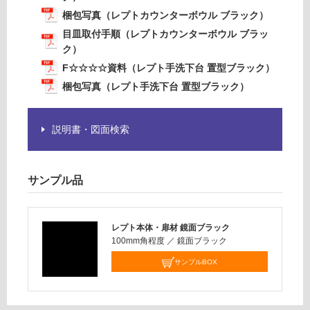
1
く
梱包写真（レプトカウンターボウル ブラック）
4
だ
4
目皿取付手順（レプトカウンターボウル ブラッ
さ
9
ク）
い
リネ
F☆☆☆☆資料（レプト手洗下台 置型ブラック）
ア単
対
梱包写真（レプト手洗下台 置型ブラック）
水栓
応
＃M
し
L05
て
説明書・図面検索
0
い
（専
な
用水
い
サンプル品
栓）
φ22
～2
レプト本体・扉材 鏡面ブラック
6m
100mm角程度
／
鏡面ブラック
m対
応
サンプルBOX
運賃表
G