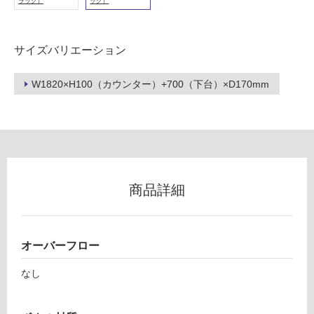
い
ラック）
ック）
る
が
注
サイズバリエーション
意
が
W1820×H100（カウンター）+700（下台）×D170mm
必
要
適
し
て
い
商品詳細
な
L
い
E
P
オーバーフロー
屋
2
内
1
なし
4
壁・
P
屋
レ