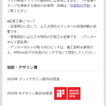
ットの樹脂トラップの接続時には使用しません。（※金属ト
ウ
土足・遮
ラップを接続する場合のみ使用。詳細は『
目皿取付手順
』を
ン
音・床暖
ご覧ください。
タ
対
ー
●設置工事について
応
ボ
・設置間口に応じて、人工大理石カウンターの現場切断が必
し
ウ
要です。
て
ル
・壁面固定には人工大理石の穴加工が必要です。（アンカー
い
グ
ボルト固定用）
る
レ
・アンカーボルトの取り付けピッチは、施工資料を参照の
ー
対
上、600mm以下の任意のピッチ寸法にて固定してください。
応
運賃表
し
D
て
知財・デザイン賞
F
い
U
る
2015
年
グッドデザイン賞2015
受賞
1
が
2
制
0
限
2016
年
iFデザイン賞2016
受賞
5
あ
1
り