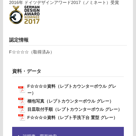
レ
2016
年
ドイツデザインアワード2017（ノミネート）
受賞
の
プ
為
ト
注
手
意
洗
が
下
必
認定情報
台
要
置
※
F☆☆☆☆（取得済み）
型
商
グ
品
レ
仕
資料・データ
ー
様
欄
F☆☆☆☆資料（レプトカウンターボウル グレ
運賃表
を
ー）
D
ご
梱包写真（レプトカウンターボウル グレー）
確
T
目皿取付手順（レプトカウンターボウル グレー）
認
A
く
0
F☆☆☆☆資料（レプト手洗下台 置型 グレー）
だ
3
さ
2