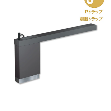
ム
修理お問い合わせ
クレーム公開
自分らしい家づくり
最高のリノベ会社が
みつ
照明
ペット用品
横浜スマート
ショールー
SUVACO
かる
リノベりす
ム
ウェルビーみのお
HDC
説明書・図面検索
水まわり
3年保証
BOX
内装用建材
パネル・壁材
お役立ち情報
住まいの
スタイリング
ロートアイアン
天然石・石材
アイデア
ミラタップ
チャンネル
メンテナンス・
施工材
新商品
オンライン相談