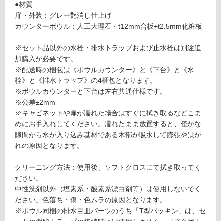
使
●材質
P
用
扉・外装：グレー艶消し仕上げ
ト
不
カウンターボウル：人工大理石・t12mm合板+t2.5mm化粧板
ラ
可
ッ
※セット品以外の水栓・排水トラップおよび止水栓は別途追
プ
加購入が必要です。
セ
※配送時の梱包は《ボウルカウンター》と《下台》と《水
ッ
フ
栓》と《排水トラップ》の4梱包となります。
ト
※ボウルカウンターと下台は左右共通仕様です。
-
※公差±2mm
ロ
W
※キャビネットや扉が濡れた場合はすぐに拭き取るなどこま
A
めにお手入れしてください。濡れたまま放置すると、僅かな
ー
1
隙間から水が入り込み基材である木部が吸水して膨張やはが
1
れの原因となります。
7
リ
2
クリーニング方法：使用後、ソフトクロスにて拭き取ってく
1
ン
ださい。
レ
中性洗剤以外（塩素系・酸素系漂白剤等）は使用しないでく
プ
グ
ださい。色落ち・傷・色ムラの原因となります。
ト
※ボウル同梱の排水目皿パーツのうち「T型パッキン」は、セ
カ