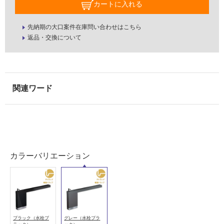
床・
カートに入れる
浴
先納期の大口案件在庫問い合わせはこちら
室
返品・交換について
床・
駐
車
場
非
常
に
適
し
て
カラーバリエーション
い
る
適
し
て
ブラック（水栓ブ
グレー（水栓ブラ