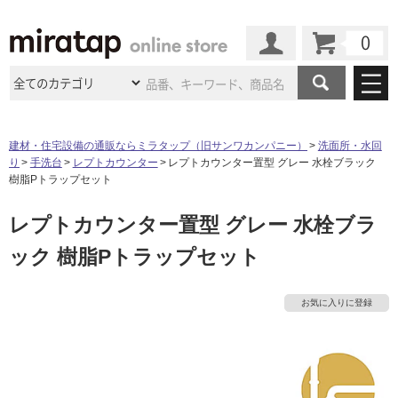
カート
マイページ
商品カテゴリ
建材・住宅設備の通販ならミラタップ（旧サンワカンパニー）
洗面所・水回
り
手洗台
レプトカウンター
レプトカウンター置型 グレー 水栓ブラック
施工事例
洗面所・水回り
タイル
樹脂Pトラップセット
ショールーム
施工事例
法人案件納入事例
レプトカウンター置型 グレー 水栓ブラ
キッチン
浴室（風呂・
バスルー
ム）・
トイレ
ショールームの
ご案内
東京
ショールーム
ック 樹脂Pトラップセット
ミラタップ
のあるくらし
お客様訪問
インタビュー
ドア（扉）・
建具・玄関
サポート
扉
エクステリア
（外構）
大阪
ショールーム
仙台
ショールーム
店舗・施設事例
お気に入りに登録
その他サービス
ご利用ガイド
初めての方へ
ウッドデッキ
フローリング・
床材
名古屋
ショールーム
京都
ショールーム
ミラタップと
創る家
工事会社紹介
Coziコンシ
よくある質問
お問い合わせ
ASOLIE
ェルジュ
収納
インテリア・
家具
福岡
ショールーム
札幌スマート
ショールー