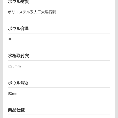
ボウル材質
外
プ
壁・
ト
ポリエステル系人工大理石製
浴
カ
ウ
室
ン
ボウル容量
壁
タ
使
3L
ー
用
置
可
型
水栓取付穴
能
グ
レ
使
φ25mm
ー
用
水
可
栓
能
ボウル深さ
ブ
(寒
ラ
82mm
冷
ッ
地
ク
以
樹
商品仕様
外)
脂