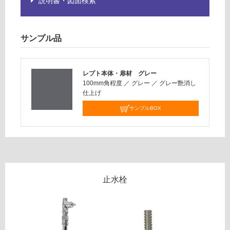
い
説明書・図面検索
4
9
対
ブ
応
ラ
サンプル品
し
ッ
て
ク
い
単
な
レプト本体・扉材 グレー
水
100mm角程度
／
グレー
／
グレー艶消し
い
栓
仕上げ
サンプルBOX
運賃表
G
W
A
0
0
止水栓
4
2
9
樹
脂