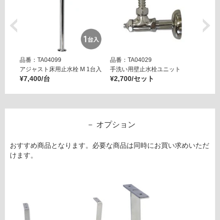
製
P
ト
ラ
ッ
品番：TA04099
品番：TA04029
品番：T
プ
アジャスト床用止水栓 M 1台入
手洗い用壁止水栓ユニット
アジャ
¥7,400/台
¥2,700/セット
¥7,40
運賃表
G
運
オプション
賃
合
おすすめ商品となります。必要な商品は同時にお買い求めいただ
計
けます。
:
¥6,
82
0/
セ
ッ