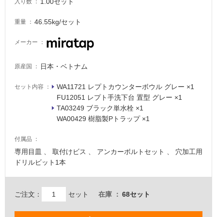
1.00セット
入り数
46.55kg/セット
重量
メーカー
日本・ベトナム
原産国
タ
WA11721 レプトカウンターボウル グレー ×1
セット内容
FU12051 レプト手洗下台 置型 グレー ×1
イ
TA03249 ブラック単水栓 ×1
WA00429 樹脂製Pトラップ ×1
ル
付属品
専用目皿 、 取付けビス 、 アンカーボルトセット 、 穴加工用
屋
ドリルビット1本
内
床・
ご注文：
セット
在庫
68セット
屋
外