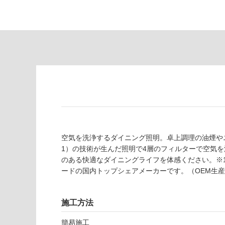
あ
意
り
が
の
必
為
要
注
適
意
し
が
て
必
い
要
な
※
い
商
屋内壁・屋外
品
壁・浴室壁
仕
空気を洗浄するダイニング照明。卓上調理の油煙や
様
使用可
1）の技術が生んだ照明で4層のフィルターで空気
欄
能
のある快適なダイニングライフを体感ください。※1
を
ードの国内トップシェアメーカーです。（OEM生
ご
使用可
確
能
認
施工方法
(寒冷地
く
以外)
だ
簡易施工