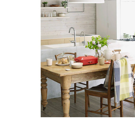
タイル
フローリ
ング
屋内床・