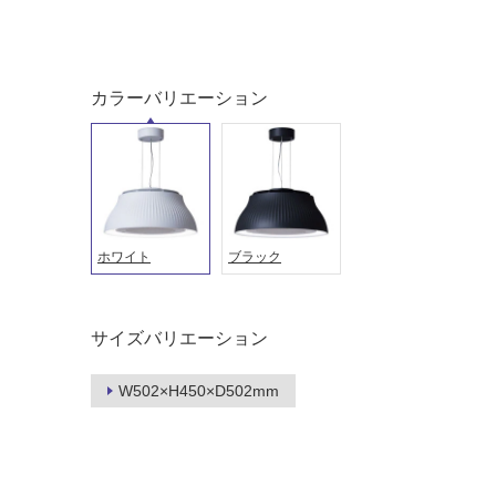
屋外床・
土足・遮
浴室床・
音・床暖
駐車場
カラーバリエーション
対
非
応
常
し
に
て
適
い
し
る
て
ホワイト
ブラック
い
対
る
応
し
適
サイズバリエーション
て
し
い
て
W502×H450×D502mm
る
い
が
る
制
が
限
注