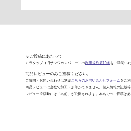
T
型
ホ
ワ
イ
ト
運賃表
E
※ご投稿にあたって
ミラタップ（旧サンワカンパニー）の
利用規約第10条
をご確認い
運
商品レビューのみご投稿ください。
賃
ご質問・お問い合わせは別途
こちらのお問い合わせフォーム
をご利
合
商品レビューは当社で加工・加筆ができません。個人情報の記載等
計
レビュー投稿時には「名前」が公開されます。本名でのご投稿は必
:
¥1,
65
0/
台