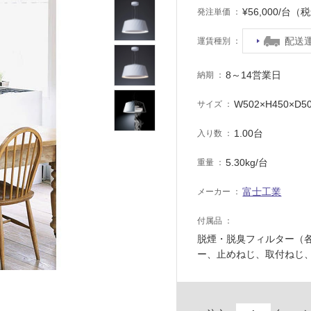
¥56,000/台（
発注単価
配送
運賃種別
8～14営業日
納期
W502×H450×D5
サイズ
1.00台
入り数
5.30kg/台
重量
富士工業
メーカー
付属品
脱煙・脱臭フィルター（各
ー、止めねじ、取付ねじ