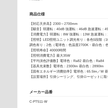
さ
使用不
い
可
商品仕様
対
応
【対応天井高】2300～2700mm
し
【騒音】弱運転：40dB 強運転：46dB 急速運転：49
て
【消費電力】弱運転：8W 強運転：13W 急速運転：
い
【照明】LED照明ユニット調光有り：各色5段階（100
L
な
調色有り：2色（電球色：色温度2700K・昼白色：色
G
い
【照明寿命】40000時間
1
【照明消費電力】最大35W
1
【平均演色評価数】電球色：Ra82 昼白色：Ra84
0
【器具光束数】電球色：2300lm 昼白色：2890lm
2
【固有エネルギー消費効率】電球色：65.5lm／W 昼白
9
【設置場所】引掛シーリング、引掛ローゼットに取
ク
ー
キ
メーカー品番
レ
イ
C-PT511-W
P