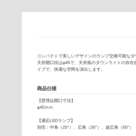
て
適
い
し
る
て
い
対
る
応
し
適
て
し
い
て
コンパクトで美しいデザインのランプ交換可能なダウ
る
い
天井開口径はφ45で、天井面のダウンライトの存
が
る
イプで、快適な空間を演出します。
制
が
限
注
あ
商品仕様
意
り
が
【壁埋込開口寸法】
の
必
φ45ｍｍ
為
要
注
適
【適応LEDランプ】
意
し
別売：中角（20°）、広角（30°）、超広角（50°）
が
て
必