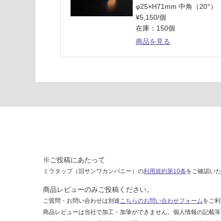
φ25×H71mm 中角（20°）
パ
¥5,150/個
在庫：150個
運賃表
商品を見る
G
運
賃
合
計
:
¥8
9
0/
個
※ご投稿にあたって
ミラタップ（旧サンワカンパニー）の
利用規約第10条
をご確認い
商品レビューのみご投稿ください。
ご質問・お問い合わせは別途
こちらのお問い合わせフォーム
をご利
商品レビューは当社で加工・加筆ができません。個人情報の記載等