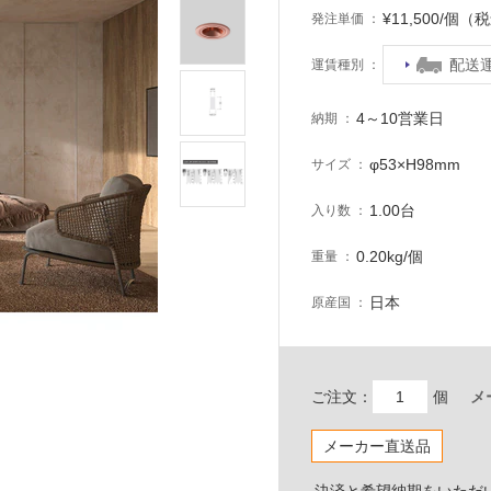
¥11,500/個（
発注単価
配送
運賃種別
4～10営業日
納期
φ53×H98mm
サイズ
1.00台
入り数
0.20kg/個
重量
日本
原産国
ご注文：
個
メ
メーカー直送品