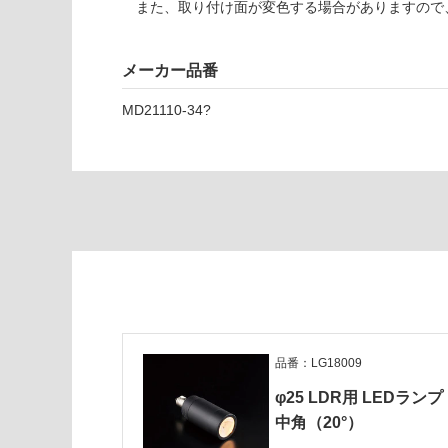
また、取り付け面が変色する場合がありますので
1
な
8
い
1
メーカー品番
0
9
MD21110-34?
φ
2
5
L
D
R
D
O
W
N
Gl
ar
品番：LG18009
el
φ25 LDR用 LEDランプ
e
中角（20°）
ss
コ