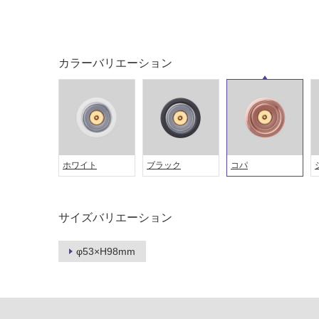
カラーバリエーション
タイル
フローリ
ホワイト
ブラック
コパ
ング
屋内床・
サイズバリエーション
屋外床・
土足・遮
浴室床・
φ53×H98mm
音・床暖
駐車場
対
非
応
常
し
に