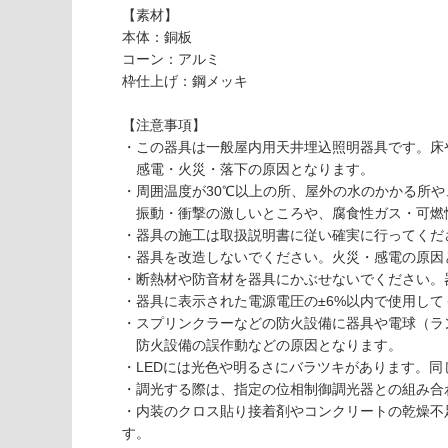
い
【素材】
要
な
本体：銅板
※
い
コーン：アルミ
商
屋内壁・屋外
枠仕上げ：鋼メッキ
品
壁・浴室壁
仕
【注意事項】
様
使用可
・この器具は一般屋内用天井埋込照明器具です。床
欄
能
感電・火災・落下の原因となります。
を
・周囲温度が30℃以上の所、屋外の水のかかる所や
ご
振動・衝撃の激しいところや、腐食性ガス・可燃
使用可
確
・器具の施工は取扱説明書に従い確実に行ってくだ
能
認
・器具を改造しないでください。火災・感電の原因
(寒冷地
く
・断熱材や防音材を器具にかぶせないでください。
以外)
だ
・器具に表示された電源電圧の±6%以内で使用し
さ
使用不
・スプリンクラーなどの防火設備に器具や電球（ラ
い
可
防火設備の誤作動などの原因となります。
対
・LEDには光色や明るさにバラツキがあります。
応
・調光する際は、指定の位相制御調光器との組み合
し
・内装のクロス貼り接着剤やコンクリートの乾燥不
L
て
す。
G
い