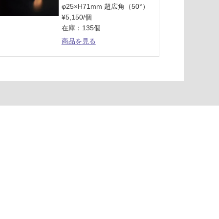
φ25×H71mm 超広角（50°）
¥5,150/個
在庫：135個
商品を見る