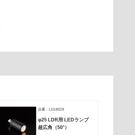
品番：LG18029
φ25 LDR用 LEDランプ
超広角（50°）