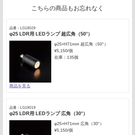
確
9
こちらの商品もお忘れなく
認
0/
く
個
だ
品番：LG18029
さ
φ25 LDR用 LEDランプ 超広角（50°）
い
φ25×H71mm 超広角（50°）
対
¥5,150/個
応
在庫：135個
し
て
い
な
い
商品を見る
品番：LG18019
φ25 LDR用 LEDランプ 広角（30°）
φ25×H71mm 広角（30°）
¥5,150/個