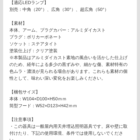
(寒
【適応LEDランプ】
冷
別売：中角（20°）、広角（30°）、超広角（50°）
地
以
【素材】
外)
本体、アーム、プラグカバー：アルミダイカスト
プラグ：ポリカーボネート
使
ソケット：ステアタイト
用
塗装仕上げ：クリア塗装
不
※本製品はアルミダイカスト素地の風合いを活かした仕上げ
可
のため、経年による多少の黒ずみや、細かな傷、素材特有の
色ムラ・濃淡が見られる場合があります。これらも素材の個
性として、味わい深い変化をお楽しみください。
フ
【梱包サイズ】
本体：W104×D100×H50ｍｍ
ロ
筒型フード：W52×D123×H42ｍｍ
ー
【注意事項】
・この器具は一般屋内用天井埋込照明器具です。床や壁に取
リ
付けたり、下記の使用環境、条件では使用しないでくださ