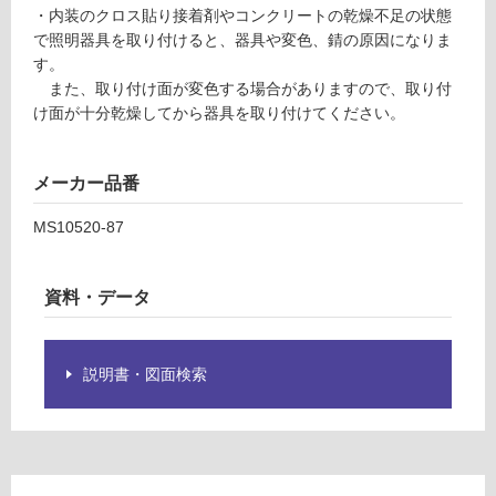
u
・内装のクロス貼り接着剤やコンクリートの乾燥不足の状態
が
g
で照明器具を取り付けると、器具や変色、錆の原因になりま
制
T
す。
限
y
また、取り付け面が変色する場合がありますので、取り付
あ
p
け面が十分乾燥してから器具を取り付けてください。
り
e
の
シ
為
メーカー品番
ル
注
バ
意
MS10520-87
ー
が
必
運賃表
要
資料・データ
G
※
商
品
運
説明書・図面検索
仕
賃
様
合
欄
計
を
:
ご
¥8