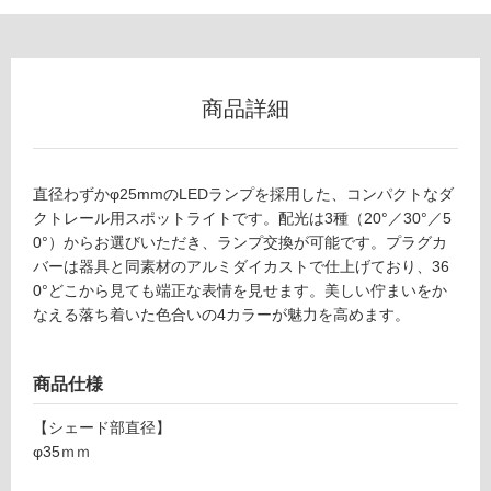
屋
内
壁・
商品詳細
屋
外
壁・
直径わずかφ25mmのLEDランプを採用した、コンパクトなダ
浴
クトレール用スポットライトです。配光は3種（20°／30°／5
室
0°）からお選びいただき、ランプ交換が可能です。プラグカ
壁
バーは器具と同素材のアルミダイカストで仕上げており、36
0°どこから見ても端正な表情を見せます。美しい佇まいをか
使
なえる落ち着いた色合いの4カラーが魅力を高めます。
用
可
能
商品仕様
使
用
【シェード部直径】
可
φ35ｍｍ
能