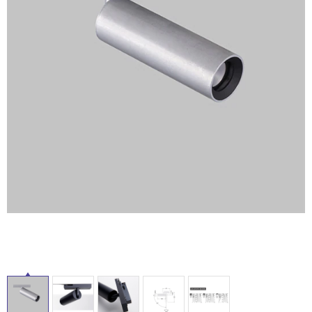
ム
修理お問い合わせ
クレーム公開
自分らしい家づくり
最高のリノベ会社が
みつ
照明
ペット用品
横浜スマート
ショールー
SUVACO
かる
リノベりす
ム
ウェルビーみのお
HDC
説明書・図面検索
水まわり
3年保証
BOX
内装用建材
パネル・壁材
お役立ち情報
住まいの
スタイリング
ロートアイアン
天然石・石材
アイデア
ミラタップ
チャンネル
メンテナンス・
施工材
新商品
オンライン相談