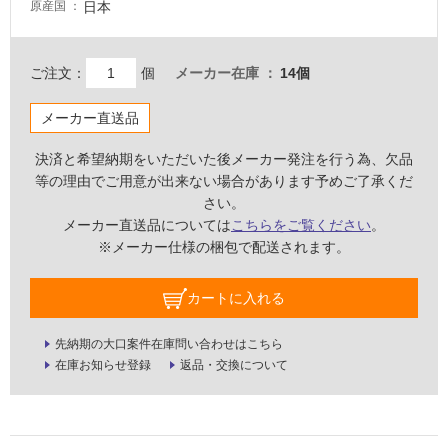
日本
原産国
内
床・
ご注文：
個
メーカー在庫
14個
屋
外
メーカー直送品
床・
浴
決済と希望納期をいただいた後メーカー発注を行う為、欠品
室
等の理由でご用意が出来ない場合があります予めご了承くだ
さい。
床・
メーカー直送品については
こちらをご覧ください
。
駐
※メーカー仕様の梱包で配送されます。
車
場
カートに入れる
非
常
先納期の大口案件在庫問い合わせはこちら
に
在庫お知らせ登録
返品・交換について
適
し
て