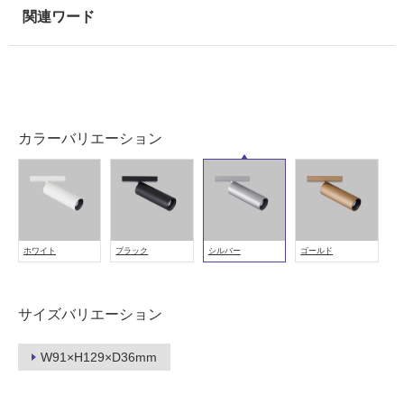
い
る
適
し
て
い
る
カラーバリエーション
が
注
意
が
必
要
ホワイト
ブラック
シルバー
ゴールド
適
し
サイズバリエーション
て
い
な
W91×H129×D36mm
い