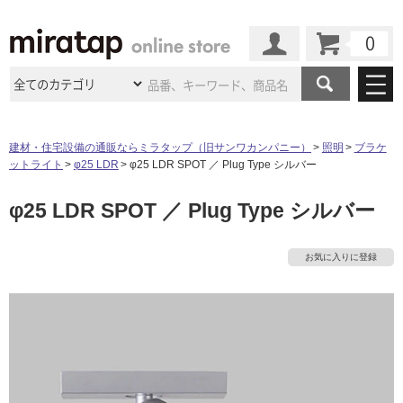
カート
マイページ
商品カテゴリ
建材・住宅設備の通販ならミラタップ（旧サンワカンパニー）
照明
ブラケ
ットライト
φ25 LDR
φ25 LDR SPOT ／ Plug Type シルバー
施工事例
洗面所・水回り
タイル
φ25 LDR SPOT ／ Plug Type シルバー
ショールーム
施工事例
法人案件納入事例
キッチン
浴室（風呂・
バスルー
ム）・
トイレ
ショールームの
ご案内
東京
ショールーム
お気に入りに登録
ミラタップ
のあるくらし
お客様訪問
インタビュー
ドア（扉）・
建具・玄関
サポート
扉
エクステリア
（外構）
大阪
ショールーム
仙台
ショールーム
店舗・施設事例
その他サービス
ご利用ガイド
初めての方へ
ウッドデッキ
フローリング・
床材
名古屋
ショールーム
京都
ショールーム
ミラタップと
創る家
工事会社紹介
Coziコンシ
よくある質問
お問い合わせ
ASOLIE
ェルジュ
収納
インテリア・
家具
福岡
ショールーム
札幌スマート
ショールー