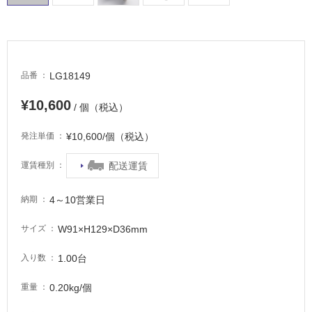
LG18149
品番
¥10,600
/ 個（税込）
¥10,600/個（税込）
発注単価
配送運賃
運賃種別
4～10営業日
納期
タ
W91×H129×D36mm
サイズ
イ
1.00台
入り数
ル
0.20kg/個
重量
屋