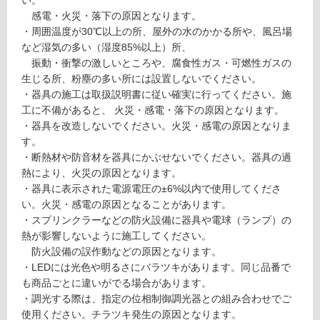
い。
感電・火災・落下の原因となります。
ン
L
・周囲温度が30℃以上の所、屋外の水のかかる所や、風呂場
G
など湿気の多い（湿度85%以上）所、
グ
1
振動・衝撃の激しいところや、腐食性ガス・可燃性ガスの
8
生じる所、粉塵の多い所には設置しないでください。
土足・遮
1
・器具の施工は取扱説明書に従い確実に行ってください。施
4
工に不備があると、 火災・感電・落下の原因となります。
音・床暖
9
・器具を改造しないでください。火災・感電の原因となりま
対
φ
す。
応
2
・断熱材や防音材を器具にかぶせないでください。器具の過
し
5
熱により、火災の原因となります。
て
L
・器具に表示された電源電圧の±6%以内で使用してくださ
い
D
い。火災・感電の原因となることがあります。
る
R
・スプリンクラーなどの防火設備に器具や電球（ランプ）の
S
熱が影響しないように施工してください。
対
P
防火設備の誤作動などの原因となります。
応
O
・LEDには光色や明るさにバラツキがあります。同じ品番で
し
T
も商品ごとに違いがでる場合があります。
て
／
・調光する際は、指定の位相制御調光器との組み合わせでご
い
Pl
使用ください。チラツキ発生の原因となります。
る