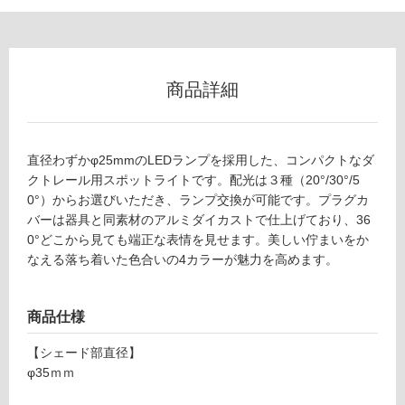
内
壁・
屋
外
商品詳細
壁・
浴
室
直径わずかφ25mmのLEDランプを採用した、コンパクトなダ
壁
クトレール用スポットライトです。配光は３種（20°/30°/5
0°）からお選びいただき、ランプ交換が可能です。プラグカ
使
バーは器具と同素材のアルミダイカストで仕上げており、36
用
0°どこから見ても端正な表情を見せます。美しい佇まいをか
可
なえる落ち着いた色合いの4カラーが魅力を高めます。
能
使
用
商品仕様
可
能
【シェード部直径】
(寒
φ35ｍｍ
冷