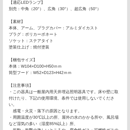
地
【適応LEDランプ】
以
別売：中角（20°）、広角（30°）、超広角（50°）
外)
【素材】
使
本体、アーム、プラグカバー：アルミダイカスト
用
プラグ：ポリカーボネート
不
ソケット：ステアタイト
可
塗装仕上げ：焼付塗装
【梱包サイズ】
本体：W104×D100×H50ｍｍ
フ
筒型フード：W52×D123×H42ｍｍ
ロ
【注意事項】
・この器具は一般屋内用天井埋込照明器具です。床や壁に取
ー
付けたり、下記の使用環境、条件では使用しないでくださ
い。
リ
感電・火災・落下の原因となります。
・周囲温度が30℃以上の所、屋外の水のかかる所や、風呂場
など湿気の多い（湿度85%以上）所、
ン
L