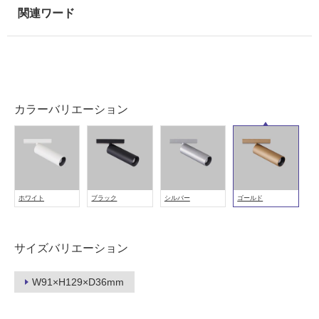
適
し
て
い
る
が
注
カラーバリエーション
意
が
必
要
適
ホワイト
ブラック
シルバー
ゴールド
し
て
い
サイズバリエーション
な
い
W91×H129×D36mm
屋