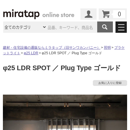
カート
マイページ
商品カテゴリ
建材・住宅設備の通販ならミラタップ（旧サンワカンパニー）
照明
ブラケ
ットライト
φ25 LDR
φ25 LDR SPOT ／ Plug Type ゴールド
施工事例
洗面所・水回り
タイル
φ25 LDR SPOT ／ Plug Type ゴールド
ショールーム
施工事例
法人案件納入事例
キッチン
浴室（風呂・
バスルー
ム）・
トイレ
ショールームの
ご案内
東京
ショールーム
お気に入りに登録
ミラタップ
のあるくらし
お客様訪問
インタビュー
ドア（扉）・
建具・玄関
サポート
扉
エクステリア
（外構）
大阪
ショールーム
仙台
ショールーム
店舗・施設事例
その他サービス
ご利用ガイド
初めての方へ
ウッドデッキ
フローリング・
床材
名古屋
ショールーム
京都
ショールーム
ミラタップと
創る家
工事会社紹介
Coziコンシ
よくある質問
お問い合わせ
ASOLIE
ェルジュ
収納
インテリア・
家具
福岡
ショールーム
札幌スマート
ショールー