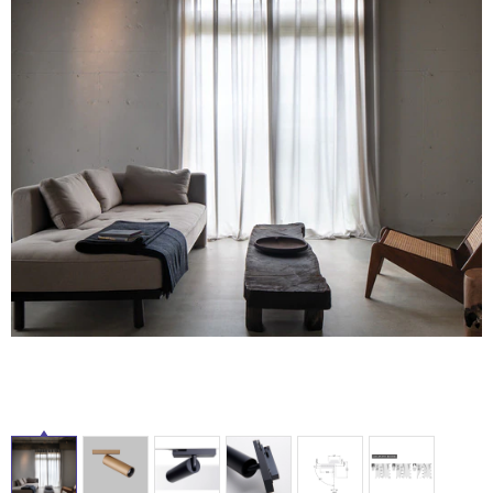
ム
修理お問い合わせ
クレーム公開
自分らしい家づくり
最高のリノベ会社が
みつ
照明
ペット用品
横浜スマート
ショールー
SUVACO
かる
リノベりす
ム
ウェルビーみのお
HDC
説明書・図面検索
水まわり
3年保証
BOX
内装用建材
パネル・壁材
お役立ち情報
住まいの
スタイリング
ロートアイアン
天然石・石材
アイデア
ミラタップ
チャンネル
メンテナンス・
施工材
新商品
オンライン相談