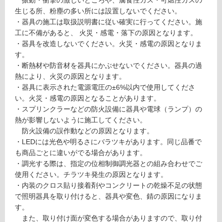
振動・衝撃の激しいところや、腐食性ガス・可燃性ガスの
G
生じる所、粉塵の多い所には設置しないでください。
グ
1
・器具の施工は取扱説明書に従い確実に行ってください。施
8
工に不備があると、 火災・感電・落下の原因となります。
土足・遮
1
・器具を改造しないでください。火災・感電の原因となりま
5
す。
音・床暖
9
・断熱材や防音材を器具にかぶせないでください。器具の過
対
φ
熱により、火災の原因となります。
応
2
・器具に表示された電源電圧の±6%以内で使用してくださ
し
5
い。火災・感電の原因となることがあります。
て
L
・スプリンクラーなどの防火設備に器具や電球（ランプ）の
い
D
熱が影響しないように施工してください。
る
R
防火設備の誤作動などの原因となります。
S
・LEDには光色や明るさにバラツキがあります。同じ品番で
対
P
も商品ごとに違いがでる場合があります。
応
O
・調光する際は、指定の位相制御調光器との組み合わせでご
し
T
使用ください。チラツキ発生の原因となります。
て
／
・内装のクロス貼り接着剤やコンクリートの乾燥不足の状態
い
Pl
で照明器具を取り付けると、器具や変色、錆の原因になりま
る
u
す。
が
g
また、取り付け面が変色する場合がありますので、取り付
制