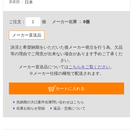
床・
日本
原産国
屋
外
ご注文：
個
メーカー在庫
8個
床・
浴
メーカー直送品
室
決済と希望納期をいただいた後メーカー発注を行う為、欠品
床・
等の理由でご用意が出来ない場合があります予めご了承くだ
駐
さい。
車
メーカー直送品については
こちらをご覧ください
。
場
※メーカー仕様の梱包で配送されます。
非
常
カートに入れる
に
適
先納期の大口案件在庫問い合わせはこちら
し
在庫お知らせ登録
返品・交換について
て
い
る