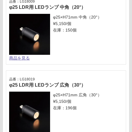
品番：LG18009
く
個
φ25 LDR用 LEDランプ 中角（20°）
だ
さ
φ25×H71mm 中角（20°）
い
¥5,150/個
在庫：150個
対
応
し
て
い
商品を見る
な
い
品番：LG18019
φ25 LDR用 LEDランプ 広角（30°）
φ25×H71mm 広角（30°）
¥5,150/個
在庫：196個