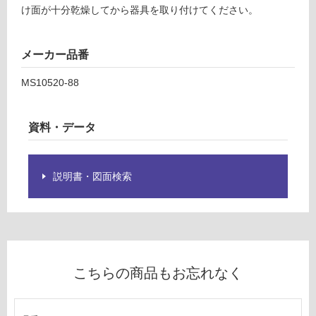
T
け面が十分乾燥してから器具を取り付けてください。
限
y
あ
p
り
メーカー品番
e
の
ゴ
為
MS10520-88
ー
注
ル
意
ド
が
資料・データ
必
運賃表
要
G
※
説明書・図面検索
商
品
運
仕
賃
様
合
欄
計
を
:
こちらの商品もお忘れなく
ご
¥8
確
9
認
0/