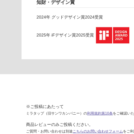
イ
知財・デザイン賞
ト
-
2024
年
グッドデザイン賞2024
受賞
E
X
2025
年
iFデザイン賞2025
受賞
1
0
5
1
9
ラ
ミ
ナ
L
E
D
※ご投稿にあたって
用
ミラタップ（旧サンワカンパニー）の
利用規約第10条
をご確認い
庇
W
商品レビューのみご投稿ください。
1
ご質問・お問い合わせは別途
こちらのお問い合わせフォーム
をご利