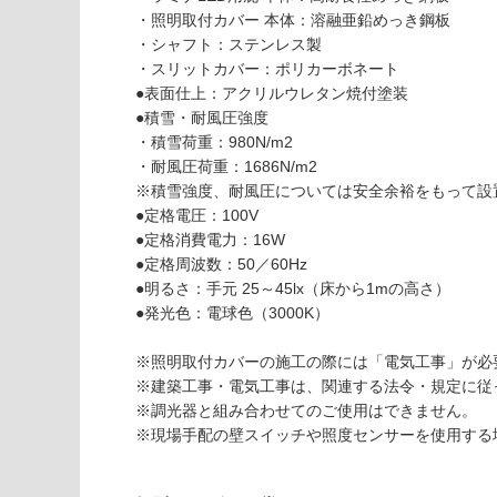
使用可
確
W
・照明取付カバー 本体：溶融亜鉛めっき鋼板
能
認
H
・シャフト：ステンレス製
(寒冷地
く
ラ
・スリットカバー：ポリカーボネート
以外)
だ
ミ
●表面仕上：アクリルウレタン焼付塗装
さ
ナ
●積雪・耐風圧強度
使用不
い
L
・積雪荷重：980N/m2
可
E
・耐風圧荷重：1686N/m2
対
D
※積雪強度、耐風圧については安全余裕をもって設
応
W
●定格電圧：100V
し
1
●定格消費電力：16W
て
5
●定格周波数：50／60Hz
い
0
●明るさ：手元 25～45lx（床から1mの高さ）
な
0
●発光色：電球色（3000K）
い
×
D
※照明取付カバーの施工の際には「電気工事」が必
9
※建築工事・電気工事は、関連する法令・規定に従
1
※調光器と組み合わせてのご使用はできません。
0
※現場手配の壁スイッチや照度センサーを使用する
ホ
ワ