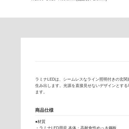
が
る
制
が
限
注
あ
意
り
が
の
必
為
要
注
適
意
し
が
て
必
い
要
な
ラミナLEDは、シームレスなライン照明付きの玄
※
い
生み出します。光源を直接見せないデザインとする
商
屋内壁・屋外
ます。
品
壁・浴室壁
仕
L
様
L
使用可
商品仕様
欄
1
能
を
5
●材質
ご
0
・ラミナLED用庇 本体：高耐食性めっき鋼板