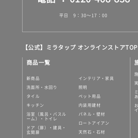
9
ラ
平日 9：30～17：00
ミ
ナ
L
E
【公式】ミラタップ オンラインストアTOP
D
用
照
商品一覧
明
取
新商品
インテリア・家具
付
洗面所・水回り
照明
カ
バ
タイル
ペット用品
ー
キッチン
内装用建材
ホ
浴室（風呂・バスル
パネル・壁材
ワ
ーム）・トイレ
イ
ロートアイアン
ドア（扉）・建具・
ト
天然石・石材
玄関扉