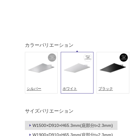
タイル
フローリ
ング
屋内床・
屋外床・
土足・遮
浴室床・
カラーバリエーション
音・床暖
駐車場
対
非
応
常
し
に
て
適
い
し
シルバー
ホワイト
ブラック
る
て
い
対
る
応
サイズバリエーション
し
適
て
し
W1500×D910×H65.3mm(庇部分t=2.3mm)
い
て
る
W1900×D910×H65.3mm(庇部分t=2.3mm)
い