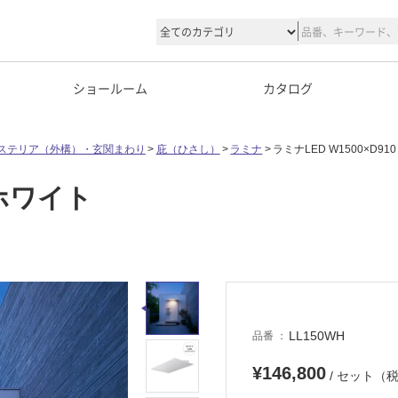
ショールーム
カタログ
ステリア（外構）・玄関まわり
庇（ひさし）
ラミナ
ラミナLED W1500×D91
 ホワイト
LL150WH
品番
¥146,800
/ セット（