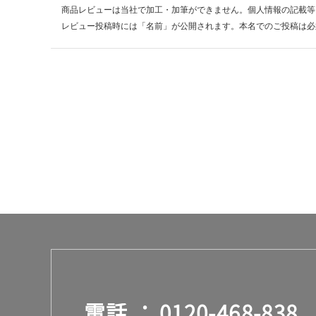
5
商品レビューは当社で加工・加筆ができません。個人情報の記載等
0
レビュー投稿時には「名前」が公開されます。本名でのご投稿は必
0
×
D
9
1
0
ホ
ワ
イ
ト
運賃表
J
E
X
1
0
5
電話
0120-468-838
7