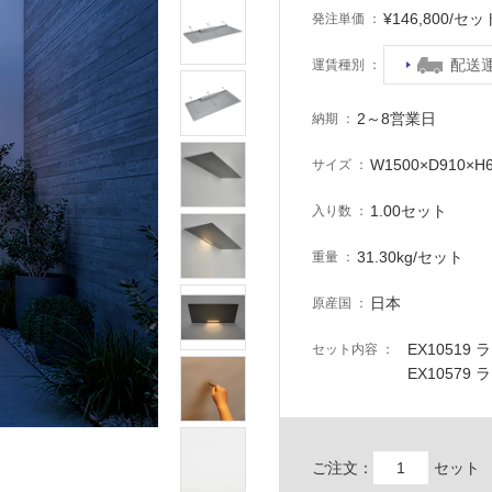
¥146,800/
発注単価
配送
運賃種別
2～8営業日
納期
W1500×D910×H
サイズ
1.00セット
入り数
31.30kg/セット
重量
日本
原産国
EX10519 
セット内容
EX10579
ご注文：
セット