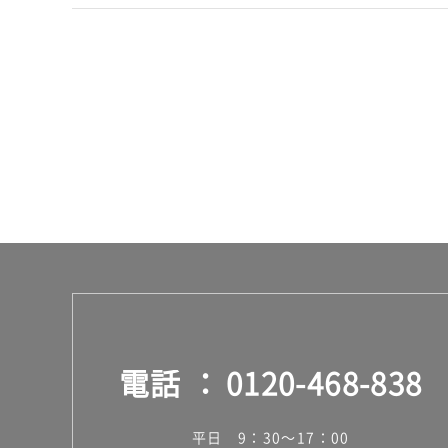
9
0
0
×
D
9
1
0
シ
ル
バ
ー
運賃表
J
E
X
電話
0120-468-838
1
0
5
平日 9：30～17：00
6