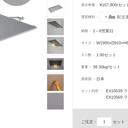
¥157,800/
発注単価
配送
運賃種別
2～8営業日
納期
W1900×D910×H
サイズ
1.00セット
入り数
38.30kg/セット
重量
日本
原産国
EX10539 
セット内容
EX10569
ご注文：
セット