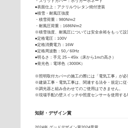
能
認
・スリットカバー：ポリカーボネート
S
(寒冷地
く
●表面仕上：アクリルウレタン焼付塗装
L
以外)
だ
●積雪・耐風圧強度
ラ
さ
・積雪荷重：980N/m2
使用不
ミ
い
・耐風圧荷重：1686N/m2
可
ナ
※積雪強度、耐風圧については安全余裕をもって設
対
L
●定格電圧：100V
応
E
●定格消費電力：16W
し
D
●定格周波数：50／60Hz
て
W
●明るさ：手元 25～45lx（床から1mの高さ）
い
1
●発光色：電球色（3000K）
な
9
い
0
※照明取付カバーの施工の際には「電気工事」が必
0
※建築工事・電気工事は、関連する法令・規定に従
×
※調光器と組み合わせてのご使用はできません。
D
※現場手配の壁スイッチや照度センサーを使用する
9
1
0
知財・デザイン賞
シ
ル
2024
年
グッドデザイン賞2024
受賞