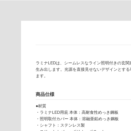
制
が
限
注
あ
意
り
が
の
必
為
要
注
適
意
し
が
て
必
ラミナLEDは、シームレスなライン照明付きの玄
い
要
生み出します。光源を直接見せないデザインとする
な
※
ます。
い
商
屋内壁・屋外
品
壁・浴室壁
仕
商品仕様
様
使用可
L
欄
●材質
能
L
を
・ラミナLED用庇 本体：高耐食性めっき鋼板
1
ご
・照明取付カバー 本体：溶融亜鉛めっき鋼板
9
使用可
確
・シャフト：ステンレス製
0