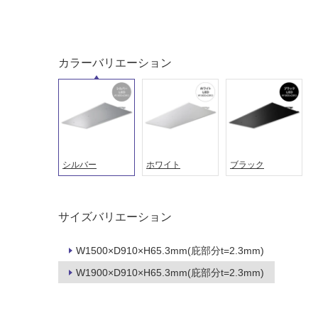
ング
屋内床・
屋外床・
カラーバリエーション
土足・遮
浴室床・
音・床暖
駐車場
対
非
応
常
し
に
て
適
シルバー
ホワイト
ブラック
い
し
る
て
い
対
サイズバリエーション
る
応
し
適
W1500×D910×H65.3mm(庇部分t=2.3mm)
て
し
W1900×D910×H65.3mm(庇部分t=2.3mm)
い
て
る
い
が
る