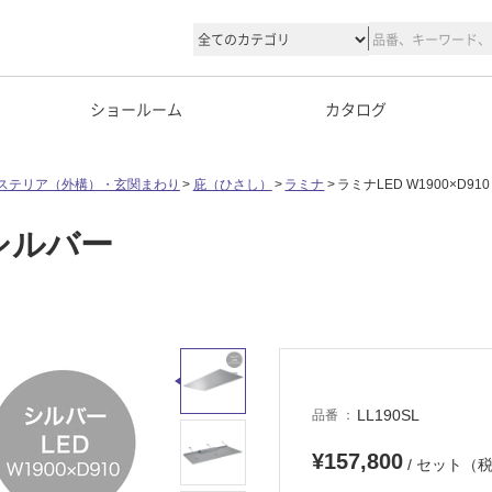
ショールーム
カタログ
ステリア（外構）・玄関まわり
庇（ひさし）
ラミナ
ラミナLED W1900×D91
 シルバー
LL190SL
品番
¥157,800
/ セット（