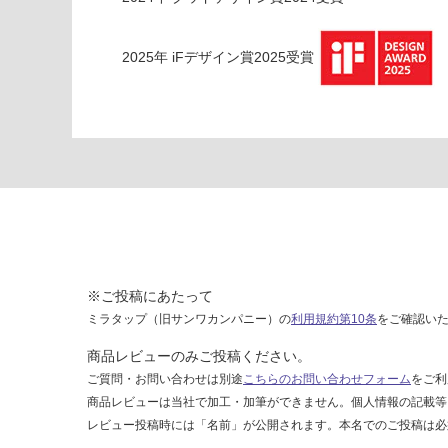
バ
ー
-
2025
年
iFデザイン賞2025
受賞
E
X
1
0
5
3
9
ラ
ミ
ナ
※ご投稿にあたって
L
E
ミラタップ（旧サンワカンパニー）の
利用規約第10条
をご確認い
D
商品レビューのみご投稿ください。
用
ご質問・お問い合わせは別途
こちらのお問い合わせフォーム
をご利
庇
商品レビューは当社で加工・加筆ができません。個人情報の記載等
W
レビュー投稿時には「名前」が公開されます。本名でのご投稿は必
1