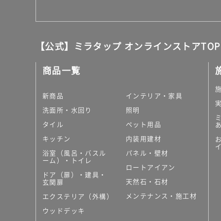
9
ラ
ミ
ナ
【公式】ミラタップ オンラインストアTOP
L
E
商品一覧
D
用
新商品
インテリア・家具
照
明
洗面所・水回り
照明
取
タイル
ペット用品
付
キッチン
内装用建材
カ
バ
浴室（風呂・バスル
パネル・壁材
ーム）・トイレ
ー
ロートアイアン
シ
ドア（扉）・建具・
天然石・石材
玄関扉
ル
バ
メンテナンス・施工材
エクステリア（外構）
ー
ウッドデッキ