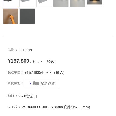
場
非
常
に
適
し
て
い
LL190BL
品番
る
適
¥157,800
/ セット（税込）
し
て
¥157,800/セット（税込）
発注単価
い
る
配送運賃
運賃種別
が
注
2～8営業日
納期
意
が
W1900×D910×H65.3mm(庇部分t=2.3mm)
サイズ
必