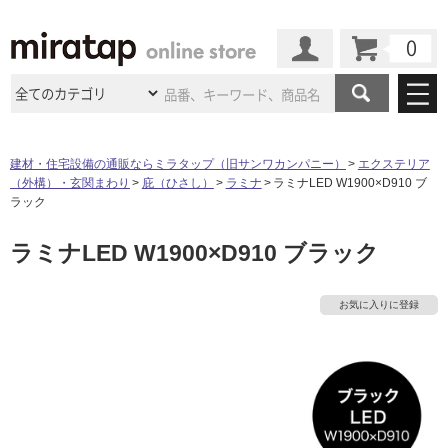
カート
マイページ
商品カテゴリ
建材・住宅設備の通販ならミラタップ（旧サンワカンパニー）
エクステリア
（外構）・玄関まわり
庇（ひさし）
ラミナ
ラミナLED W1900×D910 ブ
施工事例
洗面所・水回り
タイル
ラック
ショールーム
施工事例
法人案件納入事例
ラミナLED W1900×D910 ブラック
キッチン
浴室（風呂・
バスルー
ム）・
トイレ
ショールームの
ご案内
東京
ショールーム
ミラタップ
のあるくらし
お客様訪問
インタビュー
ドア（扉）・
建具・玄関
お気に入りに登録
サポート
扉
エクステリア
（外構）
大阪
ショールーム
仙台
ショールーム
店舗・施設事例
その他サービス
ご利用ガイド
初めての方へ
ウッドデッキ
フローリング・
床材
名古屋
ショールーム
京都
ショールーム
ミラタップと
創る家
工事会社紹介
Coziコンシ
よくある質問
お問い合わせ
ASOLIE
ェルジュ
収納
インテリア・
家具
福岡
ショールーム
札幌スマート
ショールー