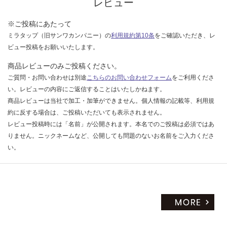
ー
レビュー
い
ブ
ラ
※ご投稿にあたって
ッ
ミラタップ（旧サンワカンパニー）の
利用規約第10条
をご確認いただき、レ
ク
ビュー投稿をお願いいたします。
商品レビューのみご投稿ください。
運賃表
O
ご質問・お問い合わせは別途
こちらのお問い合わせフォーム
をご利用くださ
い。レビューの内容にご返信することはいたしかねます。
商品レビューは当社で加工・加筆ができません。個人情報の記載等、利用規
運
約に反する場合は、ご投稿いただいても表示されません。
賃
レビュー投稿時には「名前」が公開されます。本名でのご投稿は必須ではあ
合
りません。ニックネームなど、公開しても問題のないお名前をご入力くださ
計
い。
:
¥5,
02
0/
セ
ッ
ト