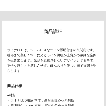
フ
9
1
ロ
0
ブ
ー
ラ
ッ
商品詳細
ク
リ
-
E
ン
ラミナLEDは、シームレスなライン照明付きの玄関庇です。
X
端部まで美しく均一に光るライン照明が上質かつ繊細な空間
1
グ
を生み出します。光源を直接見せないデザインとする事で、
0
不快な眩しさを感じさせず、ほんのりと優しい光で玄関を照
5
らします。
土足・遮
5
9
音・床暖
ラ
商品仕様
対
ミ
応
ナ
●材質
し
L
・ラミナLED用庇 本体：高耐食性めっき鋼板
て
E
・照明取付カバー 本体：溶融亜鉛めっき鋼板