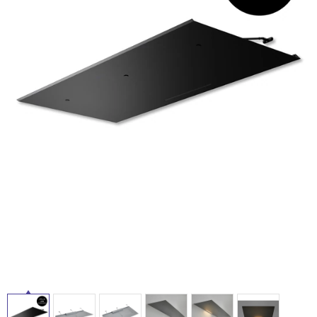
ム
タ
修理お問い合わせ
クレーム公開
自分らしい家づくり
最高のリノベ会社が
みつ
照明
ペット用品
横浜スマート
ショールー
SUVACO
かる
リノベりす
ム
ウェルビーみのお
HDC
イ
説明書・図面検索
水まわり
3年保証
BOX
内装用建材
パネル・壁材
ル
お役立ち情報
住まいの
スタイリング
ロートアイアン
天然石・石材
アイデア
屋
ミラタップ
チャンネル
メンテナンス・
施工材
新商品
オンライン相談
内
床・
屋
外
床・
浴
室
床・
駐
車