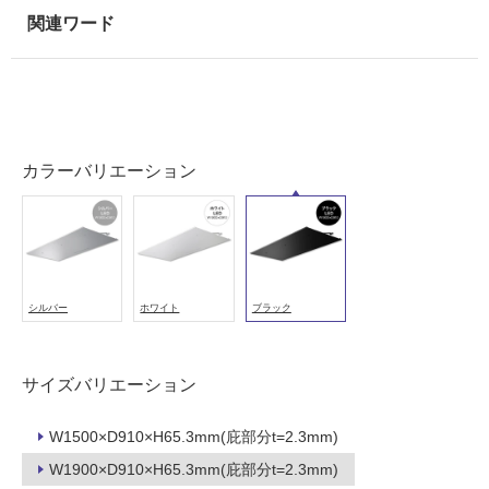
用
L
可
L
能
1
9
使
0
用
B
可
L
能
カラーバリエーション
ラ
(寒
ミ
冷
ナ
地
L
以
E
外)
シルバー
ホワイト
ブラック
D
使
W
用
1
不
サイズバリエーション
9
可
0
0
W1500×D910×H65.3mm(庇部分t=2.3mm)
×
W1900×D910×H65.3mm(庇部分t=2.3mm)
D