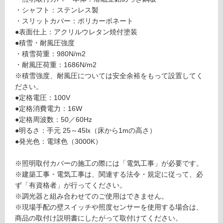
い
D
・シャフト：ステンレス製
る
用
・スリットカバー：ポリカーボネート
庇
対
●表面仕上：アクリルウレタン焼付塗装
W
応
●積雪・耐風圧強度
1
し
・積雪荷重：980N/m2
9
て
・耐風圧荷重：1686N/m2
0
い
※積雪強度、耐風圧については安全余裕をもって設置してく
0
る
ださい。
×
が
●定格電圧：100V
D
制
●定格消費電力：16W
9
限
●定格周波数：50／60Hz
1
あ
●明るさ：手元 25～45lx（床から1mの高さ）
0
り
●発光色：電球色（3000K）
ブ
の
ラ
為
※照明取付カバーの施工の際には「電気工事」が必要です。
ッ
注
※建築工事・電気工事は、関連する法令・規定に従って、必
ク
意
ず「有資格者」が行ってください。
が
※調光器と組み合わせてのご使用はできません。
運賃表
必
※現場手配の壁スイッチや照度センサーを使用する場合は、
J
要
商品の取付け説明書にしたがって取付けてください。