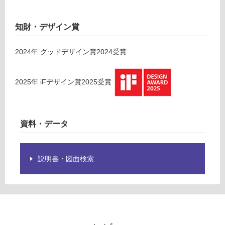
※
E
商
X
品
1
知財・デザイン賞
仕
0
様
5
2024
年
グッドデザイン賞2024
受賞
欄
8
を
9
ご
ラ
2025
年
iFデザイン賞2025
受賞
確
ミ
認
ナ
く
L
資料・データ
だ
E
さ
D
い
用
照
説明書・図面検索
対
明
応
取
し
付
て
カ
い
バ
な