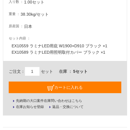
要
1.00セット
入り数
適
38.30kg/セット
重量
し
て
日本
原産国
い
な
セット内容
い
EX10559 ラミナLED用庇 W1900×D910 ブラック ×1
EX10589 ラミナLED用照明取付カバー ブラック ×1
屋
内
ご注文：
セット
在庫
5セット
壁・
屋
外
カートに入れる
壁・
先納期の大口案件在庫問い合わせはこちら
浴
在庫お知らせ登録
返品・交換について
室
壁
使