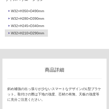
M
グ
E
W32×H350×D490mm
0
土足・遮
W32×H280×D390mm
6
6
音・床暖
W32×H245×D340mm
2
W32×H210×D290mm
対
9
応
R
し
E
て
カ
い
ウ
る
ン
タ
対
商品詳細
ー
応
ブ
し
ラ
て
ケ
斜め補強の出っ張りが少ないスマートなデザインのL型ブラケ
い
ッ
ット。取付けの際は下地の強度、芯材の有無、天板の強度等
る
ト
に充分ご注意ください。
が
D
制