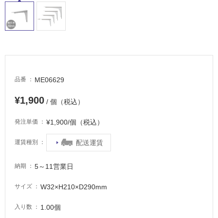
適
し
て
い
る
が
注
意
ME06629
品番
が
必
¥1,900
/ 個（税込）
要
¥1,900/個（税込）
発注単価
適
し
配送運賃
運賃種別
て
い
5～11営業日
な
納期
い
W32×H210×D290mm
サイズ
屋
1.00個
入り数
内