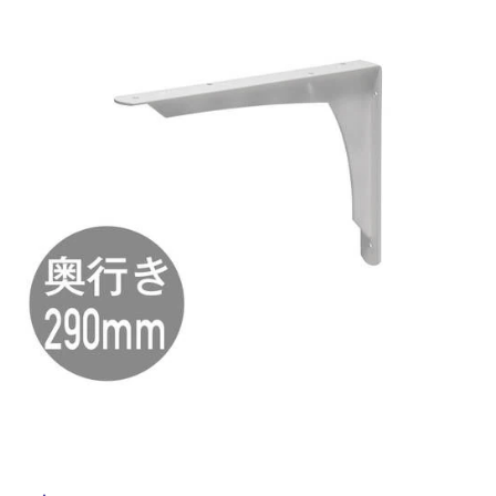
ム
修理お問い合わせ
クレーム公開
屋
自分らしい家づくり
最高のリノベ会社が
みつ
照明
ペット用品
横浜スマート
ショールー
外
SUVACO
かる
リノベりす
ム
ウェルビーみのお
HDC
説明書・図面検索
水まわり
3年保証
床・
BOX
内装用建材
パネル・壁材
浴
お役立ち情報
住まいの
スタイリング
室
ロートアイアン
天然石・石材
アイデア
床・
ミラタップ
チャンネル
駐
メンテナンス・
施工材
新商品
オンライン相談
車
場
非
常
に
適
し
て
い
る