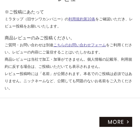
だ
※ご投稿にあたって
さ
ミラタップ（旧サンワカンパニー）の
利用規約第10条
をご確認いただき、レ
い
ビュー投稿をお願いいたします。
対
応
商品レビューのみご投稿ください。
し
ご質問・お問い合わせは別途
こちらのお問い合わせフォーム
をご利用くださ
て
い。レビューの内容にご返信することはいたしかねます。
い
商品レビューは当社で加工・加筆ができません。個人情報の記載等、利用規
な
約に反する場合は、ご投稿いただいても表示されません。
い
レビュー投稿時には「名前」が公開されます。本名でのご投稿は必須ではあ
りません。ニックネームなど、公開しても問題のないお名前をご入力くださ
い。