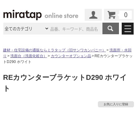
カート
マイページ
商品カテゴリ
建材・住宅設備の通販ならミラタップ（旧サンワカンパニー）
洗面所・水回
り
洗面台（洗面化粧台）
カウンターオプション品
REカウンターブラケッ
施工事例
洗面所・水回り
タイル
トD290 ホワイト
ショールーム
タ
施工事例
法人案件納入事例
REカウンターブラケットD290 ホワイ
キッチン
浴室（風呂・
バスルー
ム）・
トイレ
ショールームの
ご案内
東京
ショールーム
ト
イ
ミラタップ
のあるくらし
お客様訪問
インタビュー
ドア（扉）・
建具・玄関
サポート
扉
エクステリア
（外構）
大阪
ショールーム
仙台
ショールーム
ル
店舗・施設事例
お気に入りに登録
その他サービス
ご利用ガイド
初めての方へ
ウッドデッキ
フローリング・
床材
名古屋
ショールーム
京都
ショールーム
屋
ミラタップと
創る家
工事会社紹介
Coziコンシ
よくある質問
お問い合わせ
内
ASOLIE
ェルジュ
収納
インテリア・
家具
福岡
ショールーム
札幌スマート
ショールー
床・