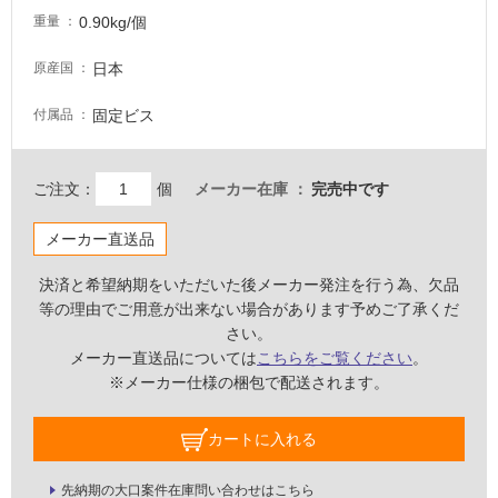
0.90kg/個
壁・
重量
屋
日本
原産国
外
壁・
固定ビス
付属品
浴
室
ご注文：
個
メーカー在庫
完売中です
壁
使
メーカー直送品
用
決済と希望納期をいただいた後メーカー発注を行う為、欠品
可
等の理由でご用意が出来ない場合があります予めご了承くだ
能
さい。
使
メーカー直送品については
こちらをご覧ください
。
用
※メーカー仕様の梱包で配送されます。
可
能
カートに入れる
(寒
冷
先納期の大口案件在庫問い合わせはこちら
地