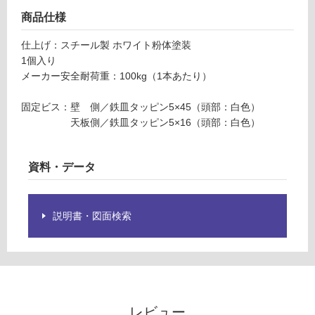
2
限
商品仕様
9
あ
0
り
仕上げ：スチール製 ホワイト粉体塗装
ホ
の
1個入り
ワ
為
メーカー安全耐荷重：100kg（1本あたり）
イ
注
ト
意
固定ビス：壁 側／鉄皿タッピン5×45（頭部：白色）
が
天板側／鉄皿タッピン5×16（頭部：白色）
運賃表
必
F
要
※
資料・データ
商
運
品
賃
仕
合
説明書・図面検索
様
計
欄
:
を
¥1,
ご
14
確
0/
認
個
レビュー
く