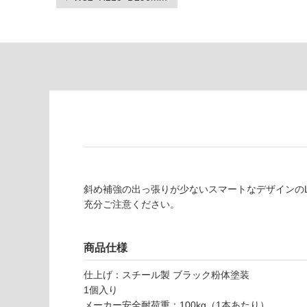
な
※
い
商
屋内壁・屋外
品
壁・浴室壁
仕
様
使用可
欄
能
を
ご
使用可
確
能
認
(寒冷地
く
以外)
だ
斜め補強の出っ張りが少ないスマートなデザインの
さ
使用不
充分ご注意ください。
い
可
対
M
応
商品仕様
E
し
仕上げ：スチール製 ブラック粉体塗装
0
て
1個入り
6
い
メーカー安全耐荷重：100kg（1本あたり）
6
な