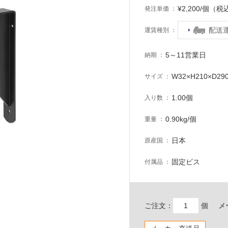
¥2,200/個（税
発注単価
配送
運賃種別
5～11営業日
納期
W32×H210×D29
サイズ
1.00個
入り数
0.90kg/個
重量
日本
原産国
固定ビス
付属品
ご注文：
個
メ