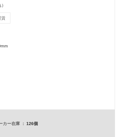
込）
運賃
0mm
ーカー在庫
126個