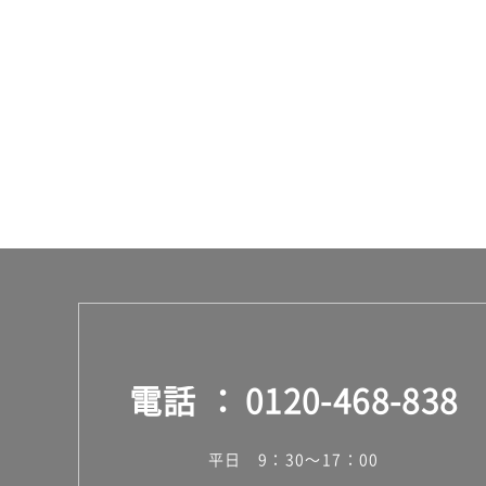
ッ
ク
運賃表
F
運
賃
合
計
:
¥1,
14
0/
個
電話
0120-468-838
平日 9：30～17：00