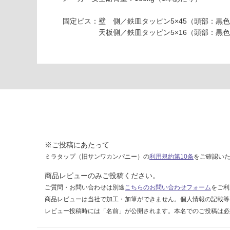
6
い
固定ビス：壁 側／鉄皿タッピン5×45（頭部：黒
9
天板側／鉄皿タッピン5×16（頭部：黒色
R
E
カ
ウ
ン
タ
ー
ブ
ラ
ケ
※ご投稿にあたって
ッ
ト
ミラタップ（旧サンワカンパニー）の
利用規約第10条
をご確認い
D
商品レビューのみご投稿ください。
2
ご質問・お問い合わせは別途
こちらのお問い合わせフォーム
をご利
9
商品レビューは当社で加工・加筆ができません。個人情報の記載等
0
レビュー投稿時には「名前」が公開されます。本名でのご投稿は必
ブ
ラ