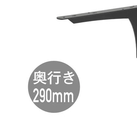
タイル
フローリ
ング
屋内床・
屋外床・
土足・遮
浴室床・
音・床暖
駐車場
対
非
応
常
し
に
て
適