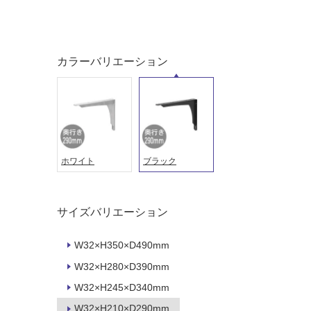
い
し
る
て
い
対
る
カラーバリエーション
応
し
適
て
し
い
て
る
い
が
る
制
が
ホワイト
ブラック
限
注
あ
意
り
が
サイズバリエーション
の
必
為
要
W32×H350×D490mm
注
適
意
W32×H280×D390mm
し
が
W32×H245×D340mm
て
必
い
W32×H210×D290mm
要