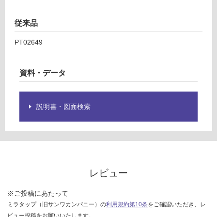
品
¥8
仕
9
様
従来品
0/
欄
台
PT02649
を
ご
確
資料・データ
認
く
だ
説明書・図面検索
さ
い
対
応
し
て
レビュー
い
な
※ご投稿にあたって
い
ミラタップ（旧サンワカンパニー）の
利用規約第10条
をご確認いただき、レ
ビュー投稿をお願いいたします。