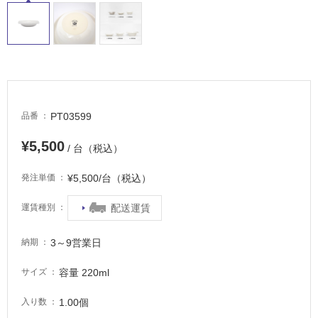
常
に
適
し
て
い
る
PT03599
品番
適
¥5,500
し
/ 台（税込）
て
い
¥5,500/台（税込）
発注単価
る
が
配送運賃
運賃種別
注
意
3～9営業日
納期
が
必
容量 220ml
サイズ
要
1.00個
入り数
適