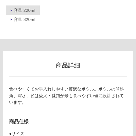
ロ
容量 220ml
ー
容量 320ml
リ
ン
グ
商品詳細
土足・遮
P
音・床暖
食べやすくてお手入れしやすい贅沢なボウル。ボウルの傾斜
T
角、深さ、径は愛犬・愛猫が最も食べやすい値に設計されて
対
0
います。
応
3
し
5
て
9
商品仕様
い
9
る
Food
●サイズ