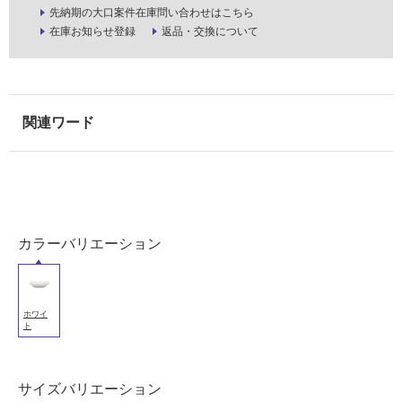
能
先納期の大口案件在庫問い合わせはこちら
在庫お知らせ登録
返品・交換について
使
用
可
能
(寒
冷
地
以
外)
使
カラーバリエーション
用
不
可
ホワイ
ト
フ
サイズバリエーション