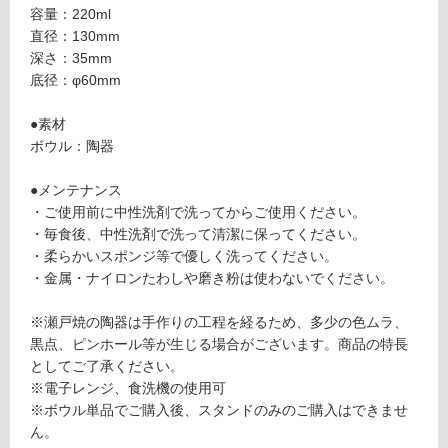
Stand
対
容量：220ml
陶器
応
直径：130mm
ボウ
し
深さ：35mm
ル 浅
て
底径：φ60mm
型
い
（S・
る
●素材
S tal
が
ボウル：陶器
l・S
制
hight
限
●メンテナンス
all 専
あ
・ご使用前に中性洗剤で洗ってからご使用ください。
用）
り
・毎食後、中性洗剤で洗って清潔に保ってください。
の
・柔らかいスポンジ等で優しく洗ってください。
運賃表
為
・金属・ナイロンたわしや磨き粉は使わないでください。
G
注
意
※瀬戸焼の陶器は手作りの工程を経るため、多少の色ムラ、
が
黒点、ピンホール等が生じる場合がございます。商品の特長
運
必
としてご了承ください。
賃
要
※電子レンジ、食洗機の使用可
合
※
※ボウル単品でご購入後、スタンドのみのご購入はできませ
計
商
ん。
: