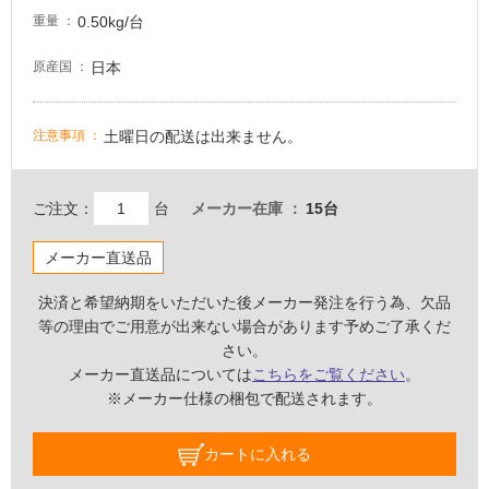
し
0.50kg/台
重量
て
い
日本
原産国
な
い
土曜日の配送は出来ません。
注意事項
屋
内
ご注文：
台
メーカー在庫
15台
壁・
屋
メーカー直送品
外
決済と希望納期をいただいた後メーカー発注を行う為、欠品
壁・
等の理由でご用意が出来ない場合があります予めご了承くだ
浴
さい。
室
メーカー直送品については
こちらをご覧ください
。
壁
※メーカー仕様の梱包で配送されます。
使
用
カートに入れる
可