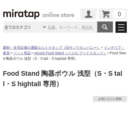
カート
マイページ
商品カテゴリ
建材・住宅設備の通販ならミラタップ（旧サンワカンパニー）
インテリア・
家具
ペット用品
pecolo Food Stand（ペコロ フードスタンド）
Food Stan
施工事例
洗面所・水回り
タイル
d 陶器ボウル 浅型（S・S tall・S hightall 専用）
ショールーム
施工事例
法人案件納入事例
Food Stand 陶器ボウル 浅型（S・S tal
キッチン
浴室（風呂・
バスルー
ム）・
トイレ
ショールームの
ご案内
東京
ショールーム
l・S hightall 専用）
ミラタップ
のあるくらし
お客様訪問
インタビュー
ドア（扉）・
建具・玄関
サポート
扉
エクステリア
（外構）
大阪
ショールーム
仙台
ショールーム
店舗・施設事例
お気に入りに登録
その他サービス
ご利用ガイド
初めての方へ
ウッドデッキ
フローリング・
床材
名古屋
ショールーム
京都
ショールーム
ミラタップと
創る家
工事会社紹介
Coziコンシ
よくある質問
お問い合わせ
タ
ASOLIE
ェルジュ
収納
インテリア・
家具
福岡
ショールーム
札幌スマート
ショールー