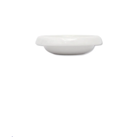
ム
修理お問い合わせ
クレーム公開
イ
自分らしい家づくり
最高のリノベ会社が
みつ
照明
ペット用品
横浜スマート
ショールー
SUVACO
かる
リノベりす
ム
ウェルビーみのお
HDC
ル
説明書・図面検索
水まわり
3年保証
BOX
内装用建材
パネル・壁材
屋
お役立ち情報
住まいの
スタイリング
ロートアイアン
天然石・石材
アイデア
内
床・
ミラタップ
チャンネル
メンテナンス・
施工材
新商品
オンライン相談
屋
外
床・
浴
室
床・
駐
車
場
非