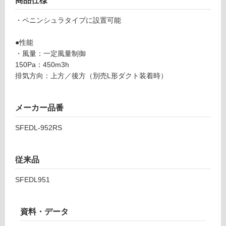
商品仕様
イ
て
ド
・ペニンシュラタイプに設置可能
い
フ
る
ェ
●性能
対
デ
・風量：一定風量制御
応
リ
150Pa：450m3h
し
カ
排気方向：上方／後方（別売L形ダクト装着時）
て
S
い
F
る
E
メーカー品番
が
D
制
SFEDL-952RS
L-
限
9
あ
5
り
従来品
2
の
R
SFEDL951
為
S
注
右
意
壁
資料・データ
が
付