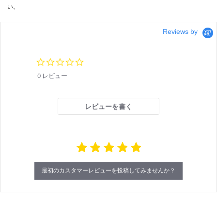
い。
Reviews by
0.
0
0 レビュー
s
t
a
r
レビューを書く
r
a
t
i
n
g
最初のカスタマーレビューを投稿してみませんか？