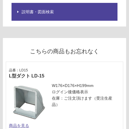
必
用
要
説明書・図面検索
※
運賃表
商
U
品
仕
運
様
賃
欄
合
こちらの商品もお忘れなく
を
計
ご
:
確
¥5,
認
品番：LD15
04
L型ダクト LD-15
く
0/
だ
W176×D176×H199mm
台
さ
ログイン後価格表示
い
在庫：ご注文頂けます（受注生産
対
品）
応
し
て
商品を見る