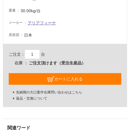
車
30.00kg/台
重量
場
アリアフィーナ
メーカー
非
常
日本
原産国
に
適
し
ご注文：
台
て
い
在庫
ご注文頂けます（受注生産品）
る
適
カートに入れる
し
て
先納期の大口案件在庫問い合わせはこちら
い
返品・交換について
る
が
注
意
が