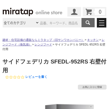
カート
マイページ
商品カテゴリ
建材・住宅設備の通販ならミラタップ（旧サンワカンパニー）
キッチン
レ
ンジフード（換気扇）
レンジフード
サイドフェデリカ SFEDL-952RS 右壁
施工事例
洗面所・水回り
タイル
付用
ショールーム
施工事例
法人案件納入事例
サイドフェデリカ SFEDL-952RS 右壁付
キッチン
浴室（風呂・
バスルー
ム）・
トイレ
ショールームの
ご案内
東京
ショールーム
用
ミラタップ
のあるくらし
お客様訪問
インタビュー
ドア（扉）・
建具・玄関
サポート
0.
レビューを書く
扉
エクステリア
（外構）
大阪
ショールーム
仙台
ショールーム
0
店舗・施設事例
s
その他サービス
お気に入りに登録
ご利用ガイド
初めての方へ
t
ウッドデッキ
フローリング・
床材
a
名古屋
ショールーム
京都
ショールーム
r
ミラタップと
創る家
工事会社紹介
Coziコンシ
よくある質問
お問い合わせ
r
ASOLIE
ェルジュ
収納
インテリア・
家具
a
福岡
ショールーム
札幌スマート
ショールー