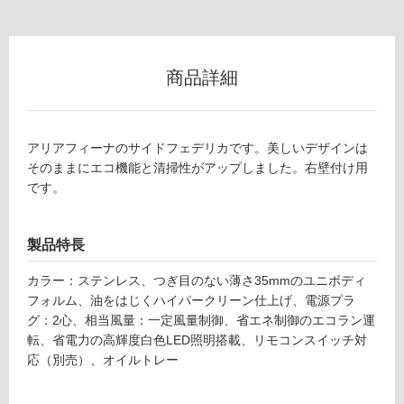
使
用
可
商品詳細
能
使
用
アリアフィーナのサイドフェデリカです。美しいデザインは
可
そのままにエコ機能と清掃性がアップしました。右壁付け用
能
です。
(寒
冷
地
製品特長
以
外)
カラー：ステンレス、つぎ目のない薄さ35mmのユニボディ
フォルム、油をはじくハイパークリーン仕上げ、電源プラ
使
グ：2心、相当風量：一定風量制御、省エネ制御のエコラン運
用
転、省電力の高輝度白色LED照明搭載、リモコンスイッチ対
不
応（別売）、オイルトレー
可