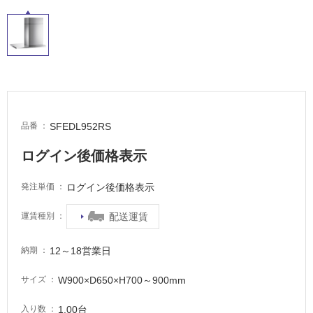
タ
イ
ル
SFEDL952RS
品番
屋
ログイン後価格表示
内
床・
ログイン後価格表示
発注単価
屋
配送運賃
運賃種別
外
床・
12～18営業日
納期
浴
室
W900×D650×H700～900mm
サイズ
床・
駐
1.00台
入り数