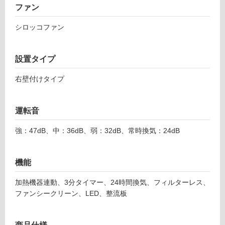
ファン
フ
シロッコファン
ロ
設置タイプ
ー
右壁付けタイプ
リ
運転音
S
ン
F
強：47dB、中：36dB、弱：32dB、常時換気：24dB
E
グ
D
L
機能
9
土足・遮
5
加熱機器連動、3分タイマー、24時間換気、フィルターレス、
音・床暖
2
ファンシークリーン、LED、整流板
R
対
S
応
サ
し