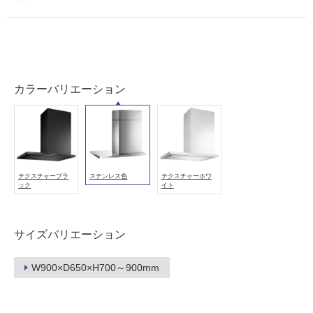
必
要
適
し
て
カラーバリエーション
い
な
い
屋
テクスチャーブラ
ステンレス色
テクスチャーホワ
内
ック
イト
壁・
屋
サイズバリエーション
外
壁・
W900×D650×H700～900mm
浴
室
壁