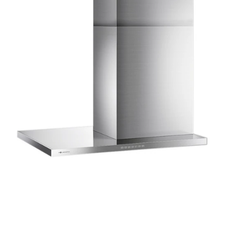
t
ム
修理お問い合わせ
クレーム公開
i
自分らしい家づくり
最高のリノベ会社が
みつ
照明
ペット用品
n
横浜スマート
ショールー
SUVACO
かる
リノベりす
g
ム
ウェルビーみのお
HDC
説明書・図面検索
水まわり
3年保証
BOX
内装用建材
パネル・壁材
お役立ち情報
住まいの
スタイリング
ロートアイアン
天然石・石材
アイデア
ミラタップ
チャンネル
メンテナンス・
施工材
新商品
オンライン相談