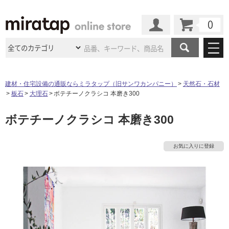
カート
マイページ
商品カテゴリ
建材・住宅設備の通販ならミラタップ（旧サンワカンパニー）
天然石・石材
板石
大理石
ボテチーノクラシコ 本磨き300
施工事例
洗面所・水回り
タイル
ボテチーノクラシコ 本磨き300
ショールーム
施工事例
法人案件納入事例
キッチン
浴室（風呂・
バスルー
ム）・
トイレ
ショールームの
ご案内
東京
ショールーム
お気に入りに登録
ミラタップ
のあるくらし
お客様訪問
インタビュー
ドア（扉）・
建具・玄関
サポート
扉
エクステリア
（外構）
大阪
ショールーム
仙台
ショールーム
店舗・施設事例
その他サービス
ご利用ガイド
初めての方へ
ウッドデッキ
フローリング・
床材
名古屋
ショールーム
京都
ショールーム
ミラタップと
創る家
工事会社紹介
Coziコンシ
よくある質問
お問い合わせ
ASOLIE
ェルジュ
収納
インテリア・
家具
福岡
ショールーム
札幌スマート
ショールー