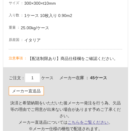
300×300×t10mm
サイズ
い
る
1ケース 10枚入り 0.90m2
入り数
適
し
25.00kg/ケース
重量
て
い
イタリア
原産国
る
が
【配送制限あり】商品仕様欄をご確認ください。
注意事項
注
意
が
ご注文：
ケース
メーカー在庫
45ケース
必
要
メーカー直送品
適
し
決済と希望納期をいただいた後メーカー発注を行う為、欠品
て
等の理由でご用意が出来ない場合があります予めご了承くだ
い
さい。
な
メーカー直送品については
こちらをご覧ください
。
い
※メーカー仕様の梱包で配送されます。