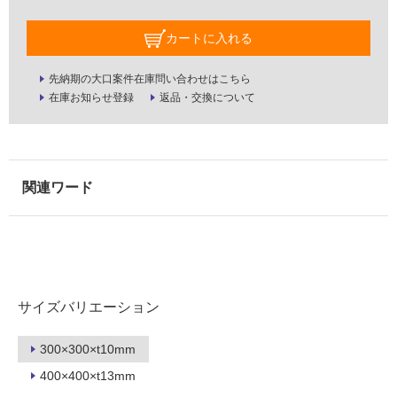
屋
カートに入れる
内
壁・
先納期の大口案件在庫問い合わせはこちら
在庫お知らせ登録
返品・交換について
屋
外
壁・
浴
室
壁
使
用
可
能
サイズバリエーション
使
300×300×t10mm
用
可
400×400×t13mm
能