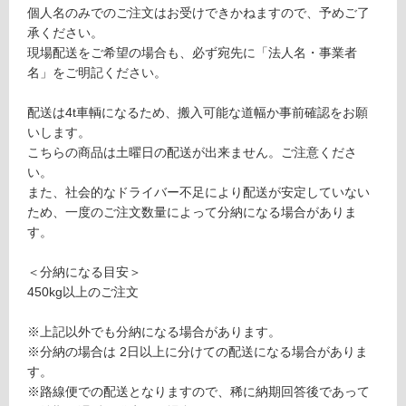
る
個人名のみでのご注文はお受けできかねますので、予めご了
本
が
承ください。
磨
制
現場配送をご希望の場合も、必ず宛先に「法人名・事業者
き
限
名」をご明記ください。
3
あ
0
り
配送は4t車輌になるため、搬入可能な道幅か事前確認をお願
0
の
いします。
為
こちらの商品は土曜日の配送が出来ません。ご注意くださ
運賃表
注
い。
S
意
また、社会的なドライバー不足により配送が安定していない
が
ため、一度のご注文数量によって分納になる場合がありま
運
必
す。
賃
要
合
※
＜分納になる目安＞
計
商
450kg以上のご注文
:
品
¥2,
仕
※上記以外でも分納になる場合があります。
11
様
※分納の場合は 2日以上に分けての配送になる場合がありま
0/
欄
す。
ケ
を
※路線便での配送となりますので、稀に納期回答後であって
ー