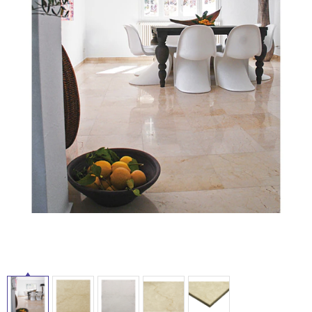
ム
修理お問い合わせ
クレーム公開
自分らしい家づくり
最高のリノベ会社が
みつ
照明
ペット用品
横浜スマート
ショールー
SUVACO
かる
リノベりす
ム
ウェルビーみのお
HDC
説明書・図面検索
水まわり
3年保証
BOX
内装用建材
パネル・壁材
お役立ち情報
住まいの
スタイリング
ロートアイアン
天然石・石材
アイデア
ミラタップ
チャンネル
メンテナンス・
施工材
新商品
オンライン相談
タ
イ
ル