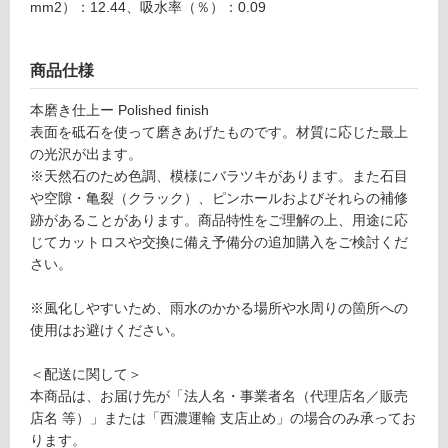
mm2）：12.44、吸水率（％）：0.09
ン
商品仕様
グ
本磨き仕上ー Polished finish
S
表面を砥石を使って磨きあげたものです。材質に応じた最上
M
土足・遮
の光沢が出ます。
B
音・床暖
※天然石のため色調、模様にバラツキがあります。また石目
0
や空隙・亀裂（クラック）、ピンホールおよびそれらの補修
0
対
跡があることがあります。商品特性をご理解の上、用途に応
2
応
じてカットロスや交換に備え予備分の追加購入をご検討くだ
0
し
さい。
ボ
て
テ
い
※風化しやすいため、雨水のかかる場所や水周りの箇所への
チ
る
使用はお避けください。
ー
対
ノ
応
＜配送に関して＞
ク
し
本商品は、お届け先が「法人名・事業者名（代理店名／販売
ラ
て
店名 等）」または「西濃運輸 支店止め」の場合のみ承ってお
シ
い
ります。
コ