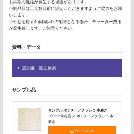
ご
も納期の遅延が発生する場合があります。
ス
確
※納品日は工期数日前に設定いただきますようご協力をお願
認
いします。
く
※やむを得ず4t車輛以外の配送となる場合、チャーター費用
だ
が発生致します。ご注意ください。
さ
い
資料・データ
対
応
し
説明書・図面検索
て
い
な
い
サンプル品
サンプル ボテチーノクラシコ 本磨き
100mm角程度
／
ボテチーノクラシコ 本
磨き
サンプルBOX