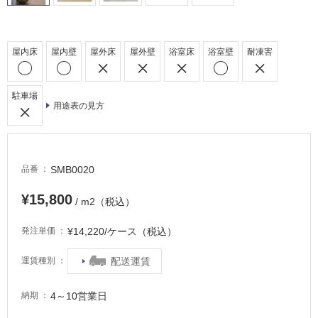
屋
内
床・
屋内床
屋内壁
屋外床
屋外壁
浴室床
浴室壁
耐凍害
屋
外
駐車場
床・
用途表の見方
浴
室
床・
SMB0020
品番
駐
車
¥15,800
/ m2（税込）
場
¥14,220/ケース（税込）
発注単価
非
常
配送運賃
運賃種別
に
適
4～10営業日
納期
し
て