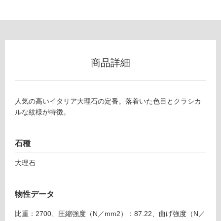
(寒
冷
地
以
外)
商品詳細
使
用
不
可
人気の高いイタリア大理石の定番。落着いた色目とクラシカ
ルな紋様が特徴。
フ
石種
大理石
ロ
ー
物性データ
比重：2700、圧縮強度（N／mm2）：87.22、曲げ強度（N／
リ