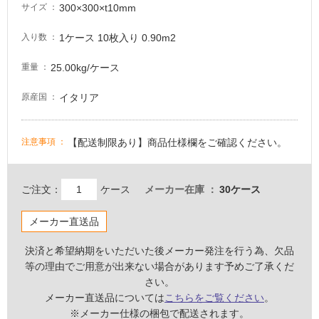
300×300×t10mm
サイズ
る
適
1ケース 10枚入り 0.90m2
入り数
し
25.00kg/ケース
重量
て
い
イタリア
原産国
る
が
注
【配送制限あり】商品仕様欄をご確認ください。
注意事項
意
が
必
ご注文：
ケース
メーカー在庫
30ケース
要
適
メーカー直送品
し
て
決済と希望納期をいただいた後メーカー発注を行う為、欠品
い
等の理由でご用意が出来ない場合があります予めご了承くだ
な
さい。
い
メーカー直送品については
こちらをご覧ください
。
※メーカー仕様の梱包で配送されます。