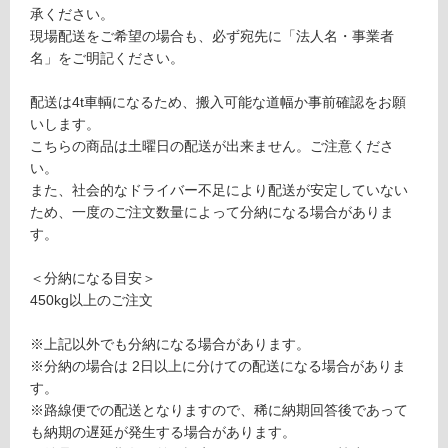
き
が
承ください。
3
制
現場配送をご希望の場合も、必ず宛先に「法人名・事業者
0
限
名」をご明記ください。
0
あ
り
配送は4t車輌になるため、搬入可能な道幅か事前確認をお願
運賃表
の
いします。
S
為
こちらの商品は土曜日の配送が出来ません。ご注意くださ
注
い。
意
また、社会的なドライバー不足により配送が安定していない
運
が
ため、一度のご注文数量によって分納になる場合がありま
賃
必
す。
合
要
計
※
＜分納になる目安＞
:
商
450kg以上のご注文
¥2,
品
11
仕
※上記以外でも分納になる場合があります。
0/
様
※分納の場合は 2日以上に分けての配送になる場合がありま
ケ
欄
す。
ー
を
※路線便での配送となりますので、稀に納期回答後であって
ス
ご
も納期の遅延が発生する場合があります。