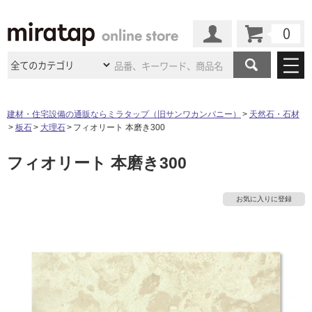
カート
マイページ
商品カテゴリ
建材・住宅設備の通販ならミラタップ（旧サンワカンパニー）
天然石・石材
板石
大理石
フィオリート 本磨き300
施工事例
洗面所・水回り
タイル
フィオリート 本磨き300
ショールーム
施工事例
法人案件納入事例
キッチン
浴室（風呂・
バスルー
ム）・
トイレ
ショールームの
ご案内
東京
ショールーム
お気に入りに登録
ミラタップ
のあるくらし
お客様訪問
インタビュー
ドア（扉）・
建具・玄関
サポート
扉
エクステリア
（外構）
大阪
ショールーム
仙台
ショールーム
店舗・施設事例
その他サービス
ご利用ガイド
初めての方へ
ウッドデッキ
フローリング・
床材
名古屋
ショールーム
京都
ショールーム
ミラタップと
創る家
工事会社紹介
Coziコンシ
よくある質問
お問い合わせ
ASOLIE
ェルジュ
収納
インテリア・
家具
福岡
ショールーム
札幌スマート
ショールー