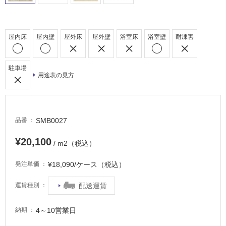
内
床・
屋
屋内床
屋内壁
屋外床
屋外壁
浴室床
浴室壁
耐凍害
外
床・
駐車場
浴
用途表の見方
室
床・
駐
SMB0027
品番
車
¥20,100
場
/ m2（税込）
非
¥18,090/ケース（税込）
発注単価
常
に
配送運賃
運賃種別
適
し
4～10営業日
納期
て
い