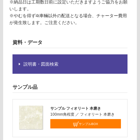
確
※納品日は工期数日前に設定いただきますようご協力をお願
認
いします。
く
※やむを得ず4t車輛以外の配送となる場合、チャーター費用
だ
が発生致します。ご注意ください。
さ
い
資料・データ
対
応
し
説明書・図面検索
て
い
な
サンプル品
い
サンプル フィオリート 本磨き
100mm角程度
／
フィオリート 本磨き
サンプルBOX