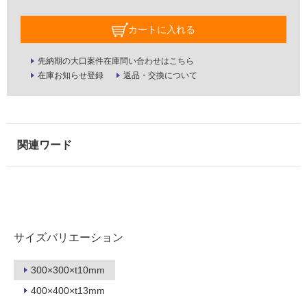
屋
カートに入れる
内
壁・
先納期の大口案件在庫問い合わせはこちら
屋
在庫お知らせ登録
返品・交換について
外
壁・
浴
室
壁
使
用
可
能
サイズバリエーション
使
用
300×300×t10mm
可
400×400×t13mm
能