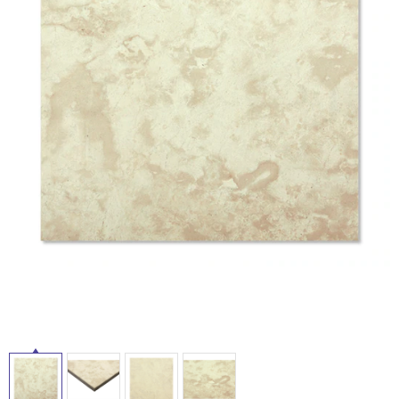
ム
修理お問い合わせ
クレーム公開
自分らしい家づくり
最高のリノベ会社が
みつ
照明
ペット用品
横浜スマート
ショールー
SUVACO
かる
リノベりす
ム
ウェルビーみのお
HDC
説明書・図面検索
水まわり
3年保証
BOX
内装用建材
パネル・壁材
お役立ち情報
住まいの
スタイリング
ロートアイアン
天然石・石材
アイデア
ミラタップ
チャンネル
メンテナンス・
施工材
新商品
オンライン相談
タ
イ
ル
屋