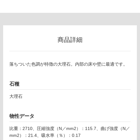
(寒
冷
地
以
外)
使
商品詳細
用
不
可
落ちついた色調が特徴の大理石。内部の床や壁に最適です。
石種
フ
大理石
ロ
ー
物性データ
比重：2710、圧縮強度（N／mm2）：115.7、曲げ強度（N／
リ
mm2）：21.4、吸水率（％）：0.17