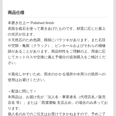
ン
商品仕様
グ
本磨き仕上ー Polished finish
表面を砥石を使って磨きあげたものです。材質に応じた最上
土足・遮
S
の光沢が出ます。
M
音・床暖
※天然石のため色調、模様にバラツキがあります。また石目
B
や空隙・亀裂（クラック）、ピンホールおよびそれらの補修
対
0
跡があることがあります。商品特性をご理解の上、用途に応
応
0
じてカットロスや交換に備え予備分の追加購入をご検討くだ
し
2
さい。
て
7
い
フ
※風化しやすいため、雨水のかかる場所や水周りの箇所への
る
ィ
使用はお避けください。
オ
対
リ
応
＜配送に関して＞
ー
し
本商品は、お届け先が「法人名・事業者名（代理店名／販売
ト
て
店名 等）」または「西濃運輸 支店止め」の場合のみ承ってお
本
い
ります。
磨
る
個人名のみでのご注文はお受けできかねますので、予めご了