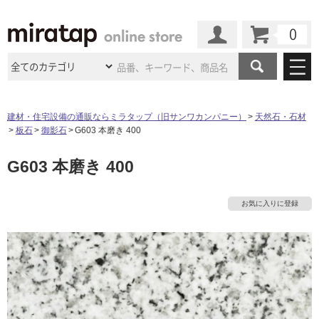
カート
マイページ
商品カテゴリ
建材・住宅設備の通販ならミラタップ（旧サンワカンパニー）
天然石・石材
板石
御影石
G603 本磨き 400
施工事例
洗面所・水回り
タイル
G603 本磨き 400
ショールーム
施工事例
法人案件納入事例
キッチン
浴室（風呂・
バスルー
ム）・
トイレ
ショールームの
ご案内
東京
ショールーム
お気に入りに登録
ミラタップ
のあるくらし
お客様訪問
インタビュー
ドア（扉）・
建具・玄関
サポート
扉
エクステリア
（外構）
大阪
ショールーム
仙台
ショールーム
店舗・施設事例
その他サービス
ご利用ガイド
初めての方へ
ウッドデッキ
フローリング・
床材
名古屋
ショールーム
京都
ショールーム
ミラタップと
創る家
工事会社紹介
Coziコンシ
よくある質問
お問い合わせ
ASOLIE
ェルジュ
収納
インテリア・
家具
福岡
ショールーム
札幌スマート
ショールー