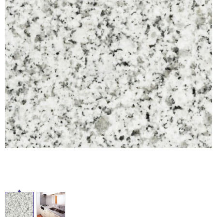
ム
修理お問い合わせ
クレーム公開
自分らしい家づくり
最高のリノベ会社が
みつ
照明
ペット用品
横浜スマート
ショールー
SUVACO
かる
リノベりす
ム
ウェルビーみのお
HDC
説明書・図面検索
水まわり
3年保証
BOX
内装用建材
パネル・壁材
お役立ち情報
住まいの
スタイリング
ロートアイアン
天然石・石材
アイデア
ミラタップ
チャンネル
メンテナンス・
施工材
新商品
オンライン相談
タ
イ
ル
屋
内
床・