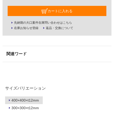
壁・
屋
カートに入れる
外
先納期の大口案件在庫問い合わせはこちら
壁・
在庫お知らせ登録
返品・交換について
浴
室
壁
使
用
可
能
使
用
サイズバリエーション
可
能
(寒
400×400×t12mm
冷
300×300×t12mm
地