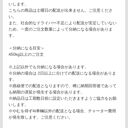
限
いします。
あ
こちらの商品は土曜日の配送が出来ません。ご注意くださ
運賃表
り
い。
S
の
また、社会的なドライバー不足により配送が安定していない
為
ため、一度のご注文数量によって分納になる場合がありま
注
運
す。
意
賃
が
合
＜分納になる目安＞
必
計
450kg以上のご注文
要
:
※
¥2,
※上記以外でも分納になる場合があります。
商
11
※分納の場合は 2日以上に分けての配送になる場合がありま
品
0/
す。
仕
ケ
※路線便での配送となりますので、稀に納期回答後であって
様
ー
も納期の遅延が発生する場合があります。
欄
ス
※納品日は工期数日前に設定いただきますようご協力をお願
を
いします。
ご
※やむを得ず4t車輛以外の配送となる場合、チャーター費用
確
が発生致します。ご注意ください。
認
く