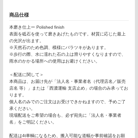
グ
商品仕様
土足・遮
本磨き仕上ー Polished finish
S
音・床暖
表面を砥石を使って磨きあげたものです。材質に応じた最上
T
対
の光沢が出ます。
0
応
※天然石のため色調、模様にバラツキがあります。
2
し
※歩行の際、水に濡れた石の上は滑りやすくなりますので、
6
て
雨水のかかる場所への使用はお避けください。
6
い
9
る
＜配送に関して＞
G
本商品は、お届け先が「法人名・事業者名（代理店名／販売
6
対
店名 等）」または「西濃運輸 支店止め」の場合のみ承ってお
0
応
ります。
3
し
個人名のみでのご注文はお受けできかねますので、予めご了
本
て
承ください。
磨
い
現場配送をご希望の場合も、必ず宛先に「法人名・事業者
き
る
名」をご明記ください。
4
が
0
制
配送は4t車輌になるため、搬入可能な道幅か事前確認をお願
0