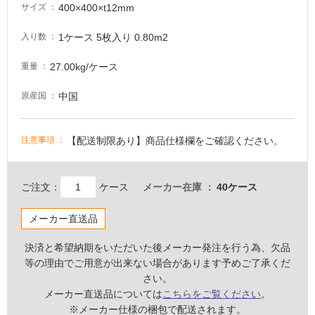
400×400×t12mm
サイズ
し
て
1ケース 5枚入り 0.80m2
入り数
い
る
27.00kg/ケース
重量
が
注
中国
原産国
意
が
必
【配送制限あり】商品仕様欄をご確認ください。
注意事項
要
適
ご注文：
ケース
メーカー在庫
40ケース
し
て
メーカー直送品
い
な
決済と希望納期をいただいた後メーカー発注を行う為、欠品
い
等の理由でご用意が出来ない場合があります予めご了承くだ
さい。
屋
メーカー直送品については
こちらをご覧ください
。
内
※メーカー仕様の梱包で配送されます。