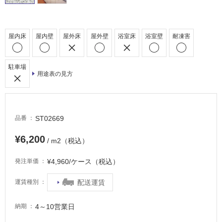
屋
外
床・
屋内床
屋内壁
屋外床
屋外壁
浴室床
浴室壁
耐凍害
浴
室
駐車場
床・
用途表の見方
駐
車
場
ST02669
品番
非
¥6,200
常
/ m2（税込）
に
適
¥4,960/ケース（税込）
発注単価
し
配送運賃
運賃種別
て
い
る
4～10営業日
納期
適