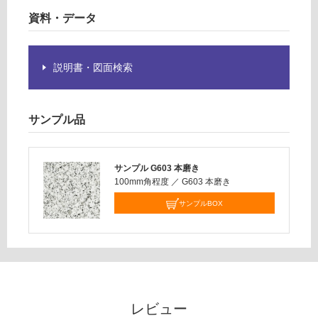
だ
資料・データ
さ
い
対
説明書・図面検索
応
し
て
サンプル品
い
な
い
サンプル G603 本磨き
100mm角程度
／
G603 本磨き
サンプルBOX
レビュー