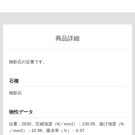
以
外)
使
用
不
商品詳細
可
御影石の定番です。
フ
ロ
石種
御影石
ー
リ
物性データ
比重：2630、圧縮強度（N／mm2）：130.05、曲げ強度（N
ン
／mm2）：10.98、吸水率（％）：0.37