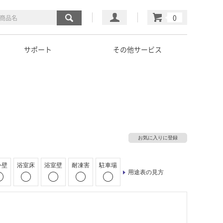
マイページ
カート
サポート
その他サービス
お気に入りに登録
外壁
浴室床
浴室壁
耐凍害
駐車場
用途表の見方