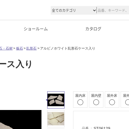
ショールーム
カタログ
石・石材
板石
乱形石
アルビノホワイト乱形石ケース入り
ース入り
屋内床
屋内壁
屋外床
屋
ST06129
品番