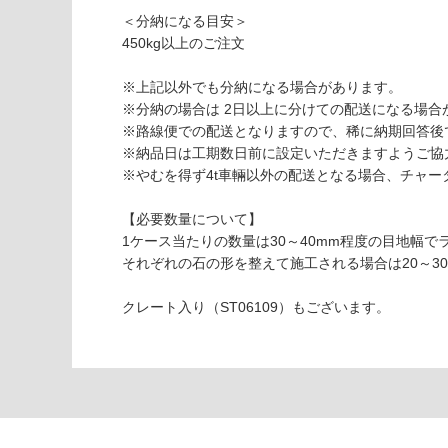
ル
＜分納になる目安＞
ビ
450kg以上のご注文
ノ
ホ
※上記以外でも分納になる場合があります。
ワ
※分納の場合は 2日以上に分けての配送になる場合
イ
※路線便での配送となりますので、稀に納期回答後
ト
※納品日は工期数日前に設定いただきますようご協
乱
※やむを得ず4t車輛以外の配送となる場合、チャ
形
石
【必要数量について】
ケ
1ケース当たりの数量は30～40mm程度の目地幅
ー
それぞれの石の形を整えて施工される場合は20～3
ス
入
クレート入り（ST06109）もございます。
り
運賃表
S
運