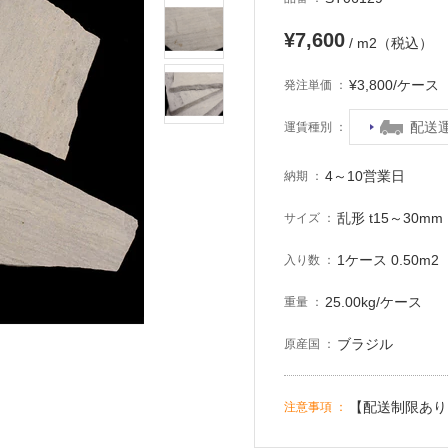
¥7,600
/ m2（税込）
¥3,800/ケー
発注単価
配送
運賃種別
4～10営業日
納期
乱形 t15～30mm
サイズ
1ケース 0.50m2
入り数
25.00kg/ケース
重量
ブラジル
原産国
【配送制限あり
注意事項