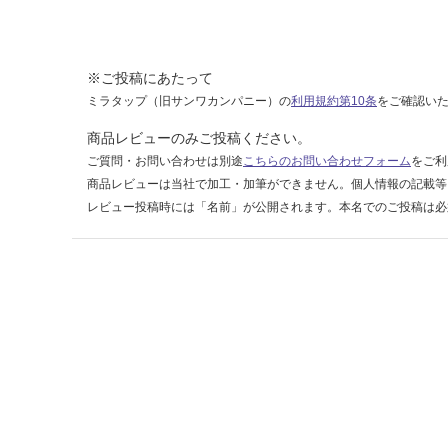
賃
合
計
:
※ご投稿にあたって
¥2,
ミラタップ（旧サンワカンパニー）の
利用規約第10条
をご確認い
11
商品レビューのみご投稿ください。
0/
ケ
ご質問・お問い合わせは別途
こちらのお問い合わせフォーム
をご利
ー
商品レビューは当社で加工・加筆ができません。個人情報の記載等
ス
レビュー投稿時には「名前」が公開されます。本名でのご投稿は必