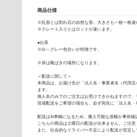
様
使用可
欄
商品仕様
能
を
ご
※乱形とは割れ石の自然な形。大きさも一枚一枚違
使用可
確
※クレート入りとはロットが違います。
能
認
(寒冷地
く
●白系
以外)
だ
※白～グレー色合いが特徴です。
さ
使用不
い
※床は靴ばきの場所になります。
可
対
＜配送に関して＞
応
本商品は、お届け先が「法人名・事業者名（代理店
S
し
ます。
T
て
個人名のみでのご注文はお受けできかねますので、
0
い
現場配送をご希望の場合も、必ず宛先に「法人名・
6
な
1
い
配送は4t車輌になるため、搬入可能な道幅か事前確
2
こちらの商品は土曜日の配送が出来ません。ご注意
9
また、社会的なドライバー不足により配送が安定し
ア