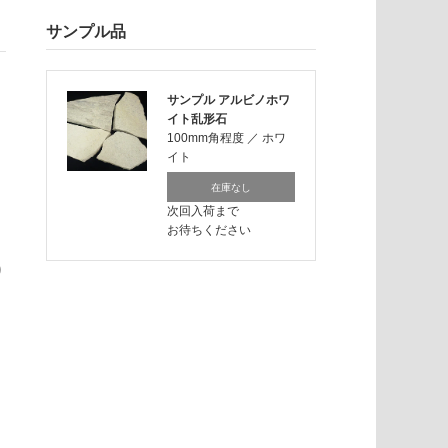
サンプル品
サンプル アルビノホワ
イト乱形石
100mm角程度
／
ホワ
イト
在庫なし
次回入荷まで
お待ちください
り