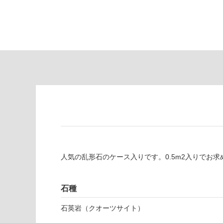
し
適
て
し
い
て
る
い
が
る
制
が
限
注
あ
意
り
が
の
必
為
要
注
適
意
し
が
て
人気の乱形石のケース入りです。0.5m2入りでお
必
い
要
な
※
石種
い
商
屋内壁・屋外
品
石英岩（クオーツサイト）
壁・浴室壁
仕