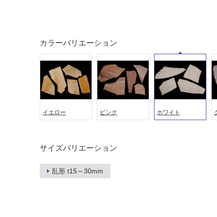
カラーバリエーション
タイル
フローリ
ング
屋内床・
屋外床・
土足・遮
浴室床・
イエロー
ピンク
ホワイト
音・床暖
駐車場
対
非
応
常
サイズバリエーション
し
に
て
適
乱形 t15～30mm
い
し
る
て
い
対
る
応